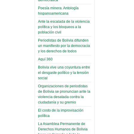
(Miscelánea
palaciega 6)
Poesía minera. Antología
hispanoamericana
El Infamatorio
Ante la escalada de la violencia
Domingo, 12 Mayo 2019
política y los bloqueos a la
población civil
Read more...
Periodistas de Bolivia difunden
un manifiesto por la democracia
y los derechos de todos
Aquí 360
Bolivia vive una coyuntura entre
el desgaste político y la tensión
social
Organizaciones de periodistas
de Bolivia se pronuncian ante la
violencia desatada contra la
ciudadanía y su gremio
El costo de la improvisación
política
La Asamblea Permanente de
Derechos Humanos de Bolivia