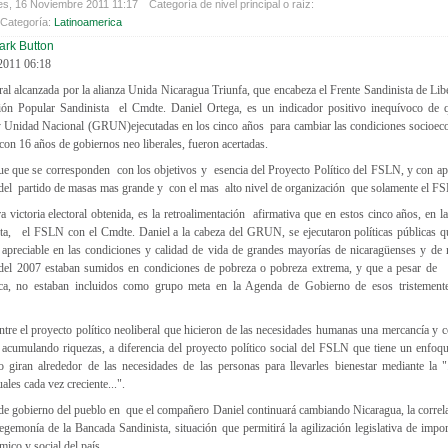
es, 16 Noviembre 2011 11:17
Categoría de nivel principal o raíz:
Categoría:
Latinoamerica
 2011 06:18
toral alcanzada por la alianza Unida Nicaragua Triunfa, que encabeza el Frente Sandinista de Li
ión Popular Sandinista el Cmdte. Daniel Ortega, es un indicador positivo inequívoco de 
y Unidad Nacional (GRUN)ejecutadas en los cinco años para cambiar las condiciones socioeco
a con 16 años de gobiernos neo liberales, fueron acertadas.
e que se corresponden con los objetivos y esencia del Proyecto Político del FSLN, y con ape
 del partido de masas mas grande y con el mas alto nivel de organización que solamente el F
ra victoria electoral obtenida, es la retroalimentación afirmativa que en estos cinco años, en l
ta, el FSLN con el Cmdte. Daniel a la cabeza del GRUN, se ejecutaron políticas públicas q
 apreciable en las condiciones y calidad de vida de grandes mayorías de nicaragüenses y de m
del 2007 estaban sumidos en condiciones de pobreza o pobreza extrema, y que a pesar de 
ica, no estaban incluidos como grupo meta en la Agenda de Gobierno de esos tristemente
entre el proyecto político neoliberal que hicieron de las necesidades humanas una mercancía y co
 acumulando riquezas, a diferencia del proyecto político social del FSLN que tiene un enfoqu
 giran alrededor de las necesidades de las personas para llevarles bienestar mediante la "..
ales cada vez creciente...".
de gobierno del pueblo en que el compañero Daniel continuará cambiando Nicaragua, la correla
gemonía de la Bancada Sandinista, situación que permitirá la agilización legislativa de impo
mico y social del país.