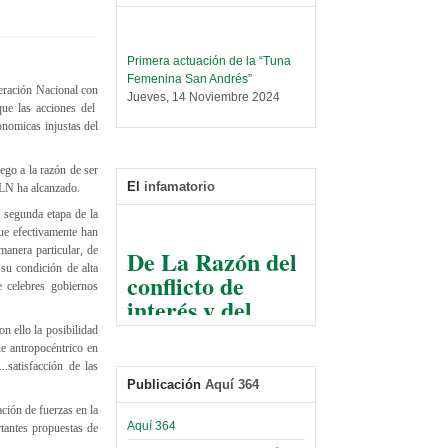
Primera actuación de la “Tuna
Femenina San Andrés”
beración Nacional con
Jueves, 14 Noviembre 2024
que las acciones del
nomicas injustas del
Leer Más...
Trabajo Social prepara
encuentro nacional sobre trata y
go a la razón de ser
tráfico de personas
El
infamatorio
SLN ha alcanzado.
Sábado, 14 Septiembre 2024
a segunda etapa de la
ue efectivamente han
Leer Más...
De La Razón del
anera particular, de
Centro de Estudiantes organiza
su condición de alta
conflicto de
taller de software estadístico en
 celebres gobiernos
la UMSA
interés y del
Sábado, 14 Septiembre 2024
razonable arte
n ello la posibilidad
de tirar la piedra
Leer Más...
e antropocéntrico en
Banco Central otorga
y esconder la
.satisfacción de las
certificados por apoyo al
Publicación
Aquí 364
mano
Séptimo Encuentro de
ción de fuerzas en la
Economistas
El Infamatorio
Aquí 364
rtantes propuestas de
Sábado, 14 Octubre 2023
Jueves, 10 Diciembre 2020