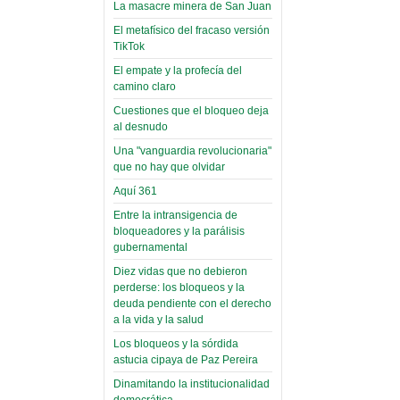
toca y canta con coraje
narco-fotos
La masacre minera de San Juan
Miércoles, 14 Septiembre 2022
(Miscelánea
El metafísico del fracaso versión
TikTok
Palaciega 8)
Leer Más...
Posesionan a dirigentes de
El empate y la profecía del
El Infamatorio
Asociación de Docentes
camino claro
Miércoles, 19 Junio 2019
Domingo, 14 Agosto 2022
Cuestiones que el bloqueo deja
al desnudo
Read more...
Leer Más...
Cosmética
Una "vanguardia revolucionaria"
descolonizadora
que no hay que olvidar
(Miscelánea
Aquí 361
palaciega 7)
Entre la intransigencia de
bloqueadores y la parálisis
El Infamatorio
gubernamental
Lunes, 27 Mayo 2019
Diez vidas que no debieron
Read more...
perderse: los bloqueos y la
Creacionismo,
deuda pendiente con el derecho
filtraciones e
a la vida y la salud
inicio de la
Los bloqueos y la sórdida
campaña del
astucia cipaya de Paz Pereira
MAS
Dinamitando la institucionalidad
democrática