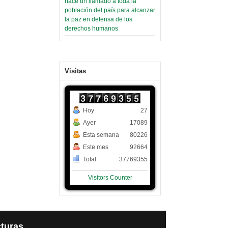
hace un llamado a toda la
población del país para alcanzar
la paz en defensa de los
derechos humanos
Visitas
Hoy
27
Ayer
17089
Esta semana
80226
Este mes
92664
Total
37769355
Visitors Counter
turas