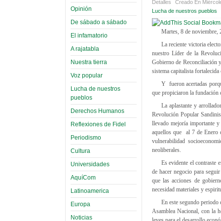
Detalles
Creado En Miércol
Opinión
Lucha de nuestros pueblos
De sábado a sábado
Martes, 8 de noviembre,
El infamatorio
La reciente victoria elec
A rajatabla
nuestro Líder de la Revoluc
Nuestra tierra
Gobierno de Reconciliación 
sistema capitalista fortalecid
Voz popular
Y fueron acertadas porqu
Lucha de nuestros
que propiciaron la fundación
pueblos
La aplastante y arrollado
Derechos Humanos
Revolución Popular Sandinis
llevado mejoría importante y
Reflexiones de Fidel
aquellos que al 7 de Enero 
Periodismo
vulnerabilidad socioeconom
neoliberales.
Cultura
Es evidente el contraste 
Universidades
de hacer negocio para seguir
AquíCom
que las acciones de gobierno
necesidad materiales y espiritu
Latinoamerica
En este segundo periodo 
Europa
Asamblea Nacional, con la he
Noticias
leyes para el desarrollo econó