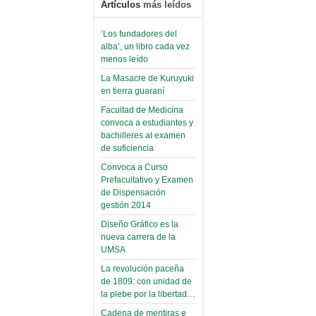
Artículos
más leídos
‘Los fundadores del
alba’, un libro cada vez
menos leído
La Masacre de Kuruyuki
en tierra guaraní
Facultad de Medicina
convoca a estudiantes y
bachilleres al examen
de suficiencia
Convoca a Curso
Prefacultativo y Examen
de Dispensación
gestión 2014
Diseño Gráfico es la
nueva carrera de la
UMSA
La revolución paceña
de 1809: con unidad de
la plebe por la libertad…
Cadena de mentiras e