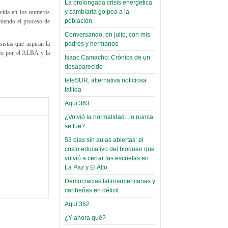
La prolongada crisis energética
Leer Más...
y cambiaria golpea a la
 vida en los numeros
Read more...
Trabajo Social de la UMSA
Infierno Covid
población
eniendo el proceso de
volverá a las urnas para elegir a
parte VI:
Conversando, en julio, con mis
su directora
sistas que aspiran la
padres y hermanos
Gabinete de
Sábado, 14 Octubre 2023
do por el ALBA y la
Áñez se atribuye
Isaac Camacho: Crónica de un
Leer Más...
desaparecido
construcción de
Candidatos del MAS se
teleSUR, alternativa noticiosa
hospitales
presentarán en la UMSA
fallida
Jueves, 14 Septiembre 2023
prefabricados en
Aquí 363
la que no tuvo
Leer Más...
¿Volvió la normalidad... o nunca
participación;
Carrera de Geografía realiza
se fue?
Segundo Congreso Nacional
más de 24 horas
Viernes, 14 Octubre 2022
53 días sin aulas abiertas: el
después rectifica
costo educativo del bloqueo que
parcialmente
Leer Más...
volvió a cerrar las escuelas en
Docentes y estudiantes de
La Paz y El Alto
El Infamatorio
Trabajo Social de la UMSA
Democracias latinoamericanas y
Miércoles, 09 Diciembre 2020
elegirán directora
caribeñas en déficit
Viernes, 14 Octubre 2022
Read more...
Aquí 362
Interpretación
Leer Más...
¿Y ahora qué?
de un álbum de
“Tuna Femenina San Andrés”