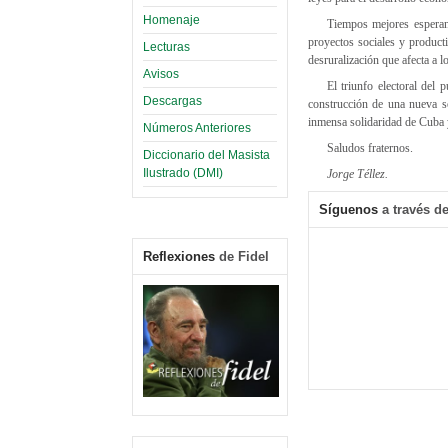
Homenaje
Tiempos mejores esperan
proyectos sociales y product
Lecturas
desruralización que afecta a 
Avisos
El triunfo electoral del
Descargas
construcción de una nueva 
inmensa solidaridad de Cuba 
Números Anteriores
Saludos fraternos.
Diccionario del Masista
Ilustrado (DMI)
Jorge Téllez.
Síguenos
a través de
Reflexiones
de Fidel