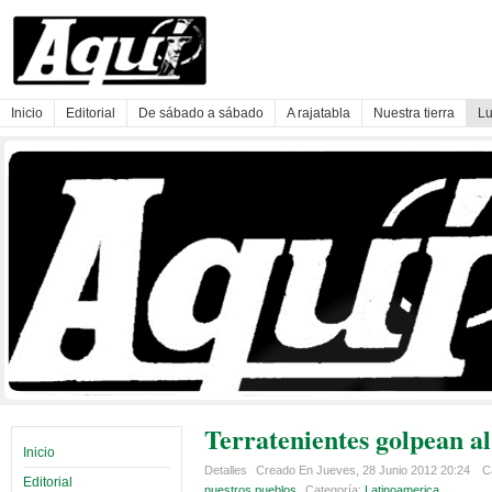
Inicio
Editorial
De sábado a sábado
A rajatabla
Nuestra tierra
Lu
Terratenientes golpean a
Inicio
Detalles
Creado En Jueves, 28 Junio 2012 20:24
C
Editorial
nuestros pueblos
Categoría:
Latinoamerica