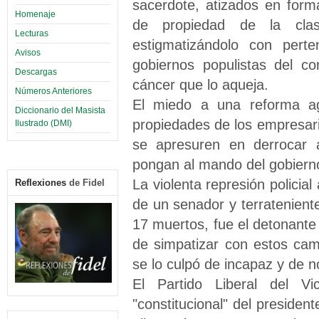
sacerdote, atizados en form
Homenaje
de propiedad de la clas
Lecturas
estigmatizándolo con pert
Avisos
gobiernos populistas del c
Descargas
cáncer que lo aqueja.
Números Anteriores
El miedo a una reforma agr
Diccionario del Masista
propiedades de los empresario
Ilustrado (DMI)
se apresuren en derrocar 
pongan al mando del gobierno
La violenta represión policia
Reflexiones
de Fidel
de un senador y terratenient
17 muertos, fue el detonante 
de simpatizar con estos cam
se lo culpó de incapaz y de 
El Partido Liberal del Vi
"constitucional" del presiden