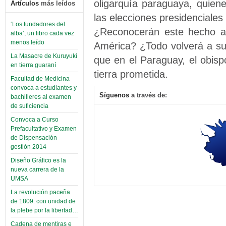
oligarquía paraguaya, quie
Artículos
más leídos
las elecciones presidenciale
‘Los fundadores del
¿Reconocerán este hecho an
alba’, un libro cada vez
menos leído
América? ¿Todo volverá a su
La Masacre de Kuruyuki
que en el Paraguay, el obisp
en tierra guaraní
tierra prometida.
Facultad de Medicina
convoca a estudiantes y
Síguenos
a través de:
bachilleres al examen
de suficiencia
Convoca a Curso
Prefacultativo y Examen
de Dispensación
gestión 2014
Diseño Gráfico es la
nueva carrera de la
UMSA
La revolución paceña
de 1809: con unidad de
la plebe por la libertad…
Cadena de mentiras e