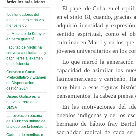
Artículos
más leídos
El papel de Cuba en el equili
‘Los fundadores del
en el siglo 18, cuando, gracias 
alba’, un libro cada vez
adquirió identidad y expresió
menos leído
sentido espiritual, como el o
La Masacre de Kuruyuki
en tierra guaraní
culminar en Martí y en los que
Facultad de Medicina
jóvenes universitarios en los co
convoca a estudiantes y
bachilleres al examen
Lo que marcó la generación d
de suficiencia
capacidad de asimilar las nuev
Convoca a Curso
latinoamericano y caribeño. Ha
Prefacultativo y Examen
de Dispensación
muy bien a esas figuras histór
gestión 2014
pensamientos: la cabeza piensa 
Diseño Gráfico es la
nueva carrera de la
En las motivaciones del id
UMSA
pueblos indígenas y de los esc
La revolución paceña
de 1809: con unidad de
hermano de hábito fray Bartol
la plebe por la libertad…
sacralidad radical de cada s
Cadena de mentiras e