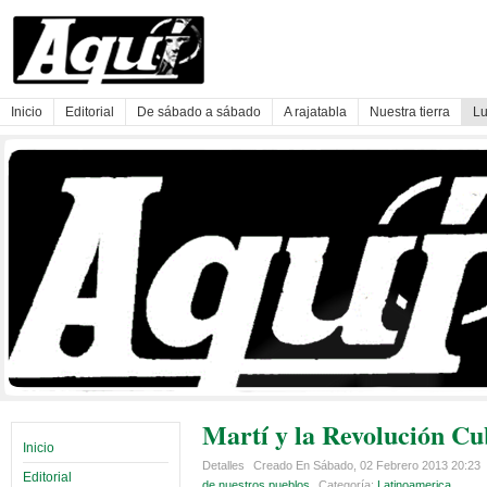
Inicio
Editorial
De sábado a sábado
A rajatabla
Nuestra tierra
Lu
Martí y la Revolución C
Inicio
Detalles
Creado En Sábado, 02 Febrero 2013 20:23
Editorial
de nuestros pueblos
Categoría:
Latinoamerica