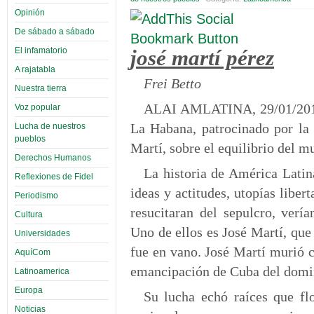
Opinión
De sábado a sábado
El infamatorio
josé martí pérez
A rajatabla
Frei Betto
Nuestra tierra
ALAI AMLATINA, 29/01/2013
Voz popular
La Habana, patrocinado por la 
Lucha de nuestros
pueblos
Martí, sobre el equilibrio del m
Derechos Humanos
La historia de América Latina
Reflexiones de Fidel
ideas y actitudes, utopías liber
Periodismo
resucitaran del sepulcro, verí
Cultura
Uno de ellos es José Martí, que
Universidades
fue en vano. José Martí murió 
AquíCom
emancipación de Cuba del domi
Latinoamerica
Europa
Su lucha echó raíces que flo
Noticias