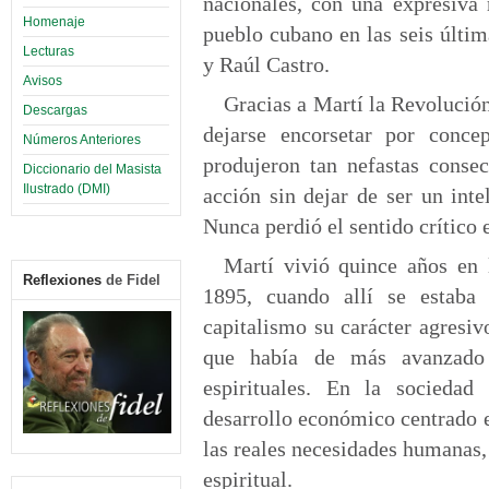
nacionales, con una expresiva 
Homenaje
pueblo cubano en las seis últim
Lecturas
y Raúl Castro.
Avisos
Gracias a Martí la Revolución
Descargas
dejarse encorsetar por concep
Números Anteriores
produjeron tan nefastas conse
Diccionario del Masista
Ilustrado (DMI)
acción sin dejar de ser un inte
Nunca perdió el sentido crítico e
Martí vivió quince años en
Reflexiones
de Fidel
1895, cuando allí se estaba
capitalismo su carácter agresiv
que había de más avanzado e
espirituales. En la sociedad
desarrollo económico centrado en
las reales necesidades humanas,
espiritual.