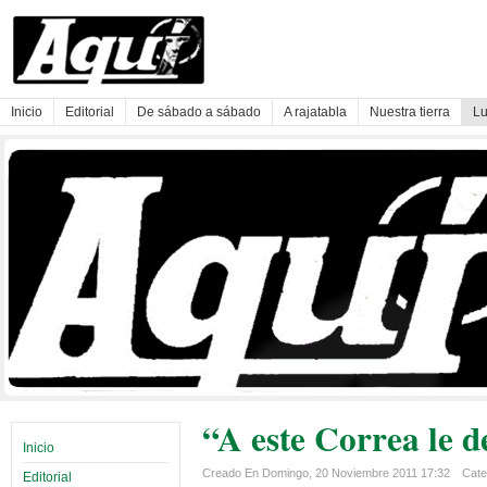
Inicio
Editorial
De sábado a sábado
A rajatabla
Nuestra tierra
Lu
“A este Correa le 
Inicio
Creado En Domingo, 20 Noviembre 2011 17:32
Cate
Editorial