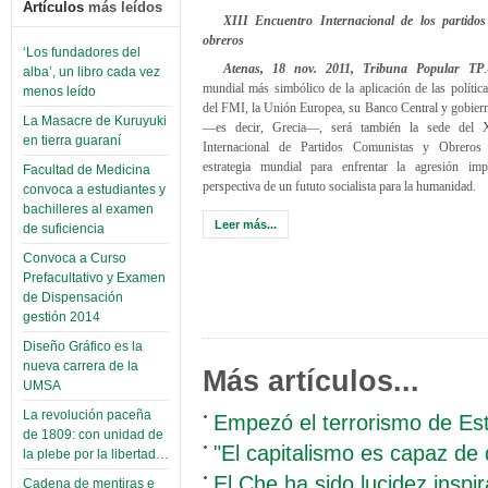
Artículos
más leídos
XIII Encuentro Internacional de los partido
obreros
‘Los fundadores del
Atenas, 18 nov. 2011, Tribuna Popular TP
alba’, un libro cada vez
mundial más simbólico de la aplicación de las política
menos leído
del FMI, la Unión Europea, su Banco Central y gobiern
La Masacre de Kuruyuki
—es decir, Grecia—, será también la sede del X
en tierra guaraní
Internacional de Partidos Comunistas y Obreros 
estrategia mundial para enfrentar la agresión impe
Facultad de Medicina
perspectiva de un fututo socialista para la humanidad.
convoca a estudiantes y
bachilleres al examen
Leer más...
de suficiencia
Convoca a Curso
Prefacultativo y Examen
de Dispensación
gestión 2014
Diseño Gráfico es la
nueva carrera de la
Más artículos...
UMSA
La revolución paceña
Empezó el terrorismo de Es
de 1809: con unidad de
"El capitalismo es capaz de d
la plebe por la libertad…
El Che ha sido lucidez insp
Cadena de mentiras e