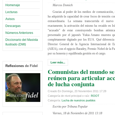
Homenaje
Marcos Domich
Gracias al poder de los medios de comunicación, 
Lecturas
ha adquirido la capacidad de crear focos de tensión co
Avisos
extraordinaria. La semana transcurrida el nuev
exactamente, la activación del mismo ha recaído en Irá
Descargas
“acusado” de estar construyendo bombas atómica
Números Anteriores
presentado por el japonés Yukia Amano muestra q
completamente digitado por los EUA. Qué diferencia 
Diccionario del Masista
Director General de la Agencia Internacional de E
Ilustrado (DMI)
(AIEA), con el egipcio Baradey, Premio Nobel de la Pa
por su honesta y equilibrada gestión en el cargo.
Leer más...
Reflexiones
de Fidel
Comunistas del mundo se
reúnen para articular ac
de lucha conjunta
Creado En Domingo, 20 Noviembre 2011 17:28
Categoría de nivel principal o raíz:
ROOT
Categoría:
Lucha de nuestros pueblos
Escrito por Tribuna Popular
Viernes, 18 de Noviembre de 2011 13:18