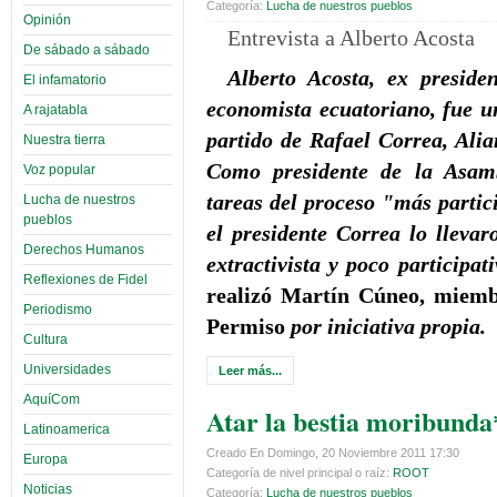
Categoría:
Lucha de nuestros pueblos
Opinión
Entrevista a Alberto Acosta
De sábado a sábado
Alberto Acosta, ex presid
El infamatorio
economista ecuatoriano, fue u
A rajatabla
partido de Rafael Correa, Ali
Nuestra tierra
Como presidente de la Asamb
Voz popular
tareas del proceso "más partic
Lucha de nuestros
pueblos
el presidente Correa lo llevar
Derechos Humanos
extractivista y poco participa
Reflexiones de Fidel
realizó Martín Cúneo, miembr
Periodismo
Permiso
por iniciativa propia.
Cultura
Universidades
Leer más...
AquíCom
Atar la bestia moribunda
Latinoamerica
Creado En Domingo, 20 Noviembre 2011 17:30
Europa
Categoría de nivel principal o raíz:
ROOT
Noticias
Categoría:
Lucha de nuestros pueblos