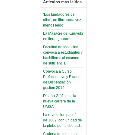
Artículos
más leídos
‘Los fundadores del
alba’, un libro cada vez
menos leído
La Masacre de Kuruyuki
en tierra guaraní
Facultad de Medicina
convoca a estudiantes y
bachilleres al examen
de suficiencia
Convoca a Curso
Prefacultativo y Examen
de Dispensación
gestión 2014
Diseño Gráfico es la
nueva carrera de la
UMSA
La revolución paceña
de 1809: con unidad de
la plebe por la libertad…
Cadena de mentiras e