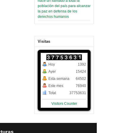
hace un llamado a toda la
población del país para alcanzar
la paz en defensa de los
derechos humanos
Visitas
Hoy
1392
Ayer
15424
Esta semana
64502
Este mes
76940
Total
37753631
Visitors Counter
turas