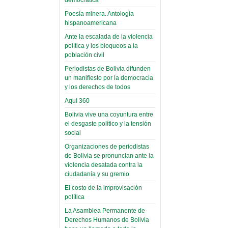
(Miscelánea
palaciega 6)
Poesía minera. Antología
hispanoamericana
El Infamatorio
Ante la escalada de la violencia
Domingo, 12 Mayo 2019
política y los bloqueos a la
población civil
Read more...
Periodistas de Bolivia difunden
un manifiesto por la democracia
y los derechos de todos
Aquí 360
Bolivia vive una coyuntura entre
el desgaste político y la tensión
social
Organizaciones de periodistas
de Bolivia se pronuncian ante la
violencia desatada contra la
ciudadanía y su gremio
El costo de la improvisación
política
La Asamblea Permanente de
Derechos Humanos de Bolivia