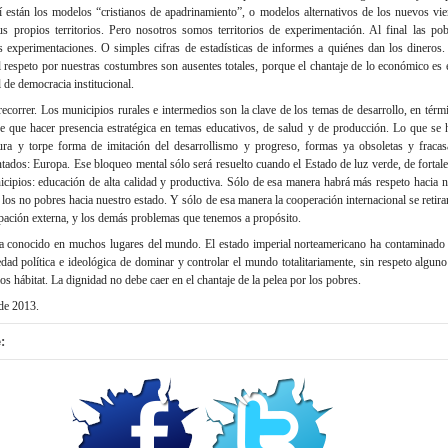
uí están los modelos “cristianos de apadrinamiento”, o modelos alternativos de los nuevos vi
s propios territorios. Pero nosotros somos territorios de experimentación. Al final las po
s experimentaciones. O simples cifras de estadísticas de informes a quiénes dan los dineros.
 el respeto por nuestras costumbres son ausentes totales, porque el chantaje de lo económico es 
 de democracia institucional.
ecorrer. Los municipios rurales e intermedios son la clave de los temas de desarrollo, en térm
iene que hacer presencia estratégica en temas educativos, de salud y de producción. Lo que se
catura y torpe forma de imitación del desarrollismo y progreso, formas ya obsoletas y frac
ntados: Europa. Ese bloqueo mental sólo será resuelto cuando el Estado de luz verde, de fortalez
icipios: educación de alta calidad y productiva. Sólo de esa manera habrá más respeto hacia 
 los no pobres hacia nuestro estado. Y sólo de esa manera la cooperación internacional se retirar
pación externa, y los demás problemas que tenemos a propósito.
conocido en muchos lugares del mundo. El estado imperial norteamericano ha contaminado 
dad política e ideológica de dominar y controlar el mundo totalitariamente, sin respeto algun
os hábitat. La dignidad no debe caer en el chantaje de la pelea por los pobres.
de 2013.
: