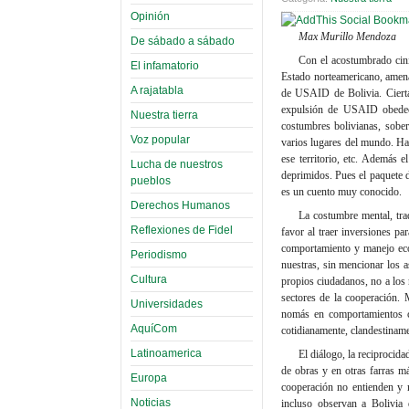
Opinión
Max Murillo Mendoza
De sábado a sábado
Con el acostumbrado cini
El infamatorio
Estado norteamericano, amena
A rajatabla
de USAID de Bolivia. Ciertam
expulsión de USAID obedece 
Nuestra tierra
costumbres bolivianas, sober
Voz popular
varios lugares del mundo. Ha
ese territorio, etc. Además 
Lucha de nuestros
deprimidos. Pues el paquete 
pueblos
es un cuento muy conocido.
Derechos Humanos
La costumbre mental, tra
Reflexiones de Fidel
favor al traer inversiones pa
comportamiento y manejo econ
Periodismo
nuestras, sin mencionar los 
Cultura
propios ciudadanos, no a los
sectores de la cooperación. 
Universidades
nomás en comportamientos co
AquíCom
cotidianamente, clandestiname
Latinoamerica
El diálogo, la reciprocid
de obras y en otras farras m
Europa
cooperación no entienden y n
Noticias
incluso observan a Bolivia 