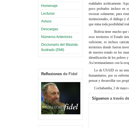
realidades acríticamente. Aq
Homenaje
poco probados incluso en su
Lecturas
excusas solamente, para esta
institucionales, el diálogo y
Avisos
que mina toda posibilidad real
Descargas
Bolivia tiene mucho que r
Números Anteriores
esos territorios el Estado t
suficiente, es incluso cari
Diccionario del Masista
territorios donde fueron inve
Ilustrado (DMI)
de nuestro estado en los mun
identificación de los pobres y
Así terminaríamos con la ocu
Lo de USAID es un tema 
Reflexiones
de Fidel
humanitarios, por su enferme
pensar y desarrollar sus propi
Cochabamba, 2 de mayo 
Síguenos
a través de