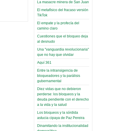
toca y canta con coraje
narco-fotos
La masacre minera de San Juan
Miércoles, 14 Septiembre 2022
(Miscelánea
El metafísico del fracaso versión
Palaciega 8)
TikTok
Leer Más...
Posesionan a dirigentes de
El empate y la profecía del
El Infamatorio
Asociación de Docentes
camino claro
Miércoles, 19 Junio 2019
Domingo, 14 Agosto 2022
Cuestiones que el bloqueo deja
Read more...
al desnudo
Leer Más...
Cosmética
Una "vanguardia revolucionaria"
descolonizadora
que no hay que olvidar
(Miscelánea
Aquí 361
palaciega 7)
Entre la intransigencia de
bloqueadores y la parálisis
El Infamatorio
gubernamental
Lunes, 27 Mayo 2019
Diez vidas que no debieron
Read more...
perderse: los bloqueos y la
Creacionismo,
deuda pendiente con el derecho
filtraciones e
a la vida y la salud
inicio de la
Los bloqueos y la sórdida
campaña del
astucia cipaya de Paz Pereira
MAS
Dinamitando la institucionalidad
democrática