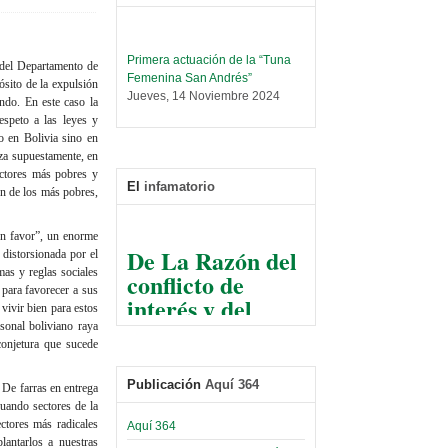
Primera actuación de la “Tuna
 del Departamento de
Femenina San Andrés”
sito de la expulsión
Jueves, 14 Noviembre 2024
ndo. En este caso la
espeto a las leyes y
Leer Más...
o en Bolivia sino en
Trabajo Social prepara
za supuestamente, en
encuentro nacional sobre trata y
sectores más pobres y
tráfico de personas
El
infamatorio
ón de los más pobres,
Sábado, 14 Septiembre 2024
Leer Más...
un favor”, un enorme
De La Razón del
Centro de Estudiantes organiza
 distorsionada por el
conflicto de
taller de software estadístico en
as y reglas sociales
la UMSA
 para favorecer a sus
interés y del
Sábado, 14 Septiembre 2024
vivir bien para estos
razonable arte
sonal boliviano raya
de tirar la piedra
Leer Más...
conjetura que sucede
Banco Central otorga
y esconder la
certificados por apoyo al
Publicación
Aquí 364
mano
 De farras en entrega
Séptimo Encuentro de
uando sectores de la
Economistas
El Infamatorio
ctores más radicales
Aquí 364
Sábado, 14 Octubre 2023
Jueves, 10 Diciembre 2020
lantarlos a nuestras