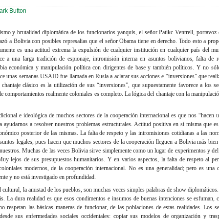
smo y brutalidad diplomática de los funcionarios yanquis, el señor Patikc Ventrell, portavoz
zó a Bolivia con posibles represalias que el señor Obama tiene en derecho. Todo esto a propó
ente es una actitud extrema la expulsión de cualquier institución en cualquier país del mu
a una larga tradición de espionaje, intromisión interna en asuntos bolivianos, falta de r
bia económica y manipulación política con dirigentes de base y también políticos. Y no sól
ce unas semanas USAID fue llamada en Rusia a aclarar sus acciones e “inversiones” que reali
el chantaje clásico es la utilización de sus “inversiones”, que supuestamente favorece a los 
de comportamientos realmente coloniales es completo. La lógica del chantaje con la manipulaci
dicional e ideológica de muchos sectores de la cooperación internacional es que nos “hacen 
ra ayudarnos a resolver nuestros problemas estructurales. Actitud positiva en sí misma que es
ómico posterior de las mismas. La falta de respeto y las intromisiones cotidianas a las norm
asuntos legales, pues hacen que muchos sectores de la cooperación lleguen a Bolivia más bien
 nuestros. Muchas de las veces Bolivia sirve simplemente como un lugar de experimentos y del 
Muy lejos de sus presupuestos humanitarios. Y en varios aspectos, la falta de respeto al per
loniales modernos, de la cooperación internacional. No es una generalidad; pero es una 
nte y no está investigado en profundidad.
ad cultural, la amistad de los pueblos, son muchas veces simples palabras de show diplomáticos.
ás. La dura realidad es que esos condimentos e insumos de buenas intenciones se esfuman, c
o respetan las básicas maneras de funcionar, de las poblaciones de estas realidades. Los se
desde sus enfermedades sociales occidentales: copiar sus modelos de organización y trasp