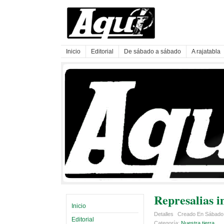
Inicio
Editorial
De sábado a sábado
A rajatabla
Represalias i
Inicio
Detalles
Creado En Sábado
Editorial
Categoría:
Nuestra tierra