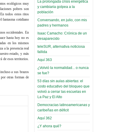
La prolongada crisis energética
entos ecológicos muy
Leer Más...
y cambiaria golpea a la
Read more...
blaciones pobres son
Trabajo Social de la UMSA
Infierno Covid
población
 En todos estos ritos
volverá a las urnas para elegir a
parte VI:
el fantasma cotidiano
Conversando, en julio, con mis
su directora
padres y hermanos
Gabinete de
Sábado, 14 Octubre 2023
inos occidentales. En
Áñez se atribuye
Isaac Camacho: Crónica de un
Leer Más...
 hace hasta hoy no es
desaparecido
construcción de
Candidatos del MAS se
asadas en los mismos
teleSUR, alternativa noticiosa
hospitales
presentarán en la UMSA
a a la presencia real
fallida
Jueves, 14 Septiembre 2023
nuestro estado, y más
prefabricados en
á de esos territorios.
Aquí 363
la que no tuvo
Leer Más...
¿Volvió la normalidad... o nunca
participación;
Carrera de Geografía realiza
incluso a sus brazos
se fue?
Segundo Congreso Nacional
más de 24 horas
o por otras formas de
Viernes, 14 Octubre 2022
53 días sin aulas abiertas: el
después rectifica
costo educativo del bloqueo que
parcialmente
Leer Más...
volvió a cerrar las escuelas en
Docentes y estudiantes de
La Paz y El Alto
El Infamatorio
Trabajo Social de la UMSA
Democracias latinoamericanas y
Miércoles, 09 Diciembre 2020
elegirán directora
caribeñas en déficit
Viernes, 14 Octubre 2022
Read more...
Aquí 362
Interpretación
Leer Más...
de un álbum de
¿Y ahora qué?
“Tuna Femenina San Andrés”