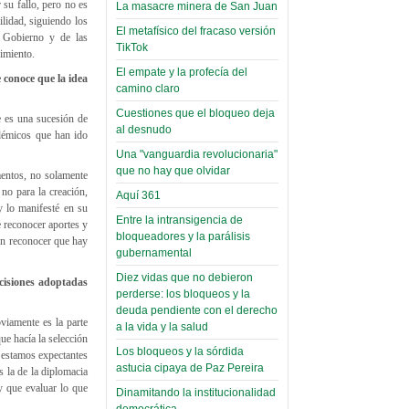
 su fallo, pero no es
Domingo, 14 Agosto 2022
La masacre minera de San Juan
lidad, siguiendo los
El metafísico del fracaso versión
Read more...
l Gobierno y de las
Leer Más...
Cosmética
TikTok
dimiento.
descolonizadora
El empate y la profecía del
 conoce que la idea
(Miscelánea
camino claro
palaciega 7)
Cuestiones que el bloqueo deja
e es una sucesión de
al desnudo
adémicos que han ido
El Infamatorio
Una "vanguardia revolucionaria"
Lunes, 27 Mayo 2019
que no hay que olvidar
mentos, no solamente
Read more...
no para la creación,
Aquí 361
Creacionismo,
y lo manifesté en su
Entre la intransigencia de
filtraciones e
e reconocer aportes y
bloqueadores y la parálisis
 en reconocer que hay
inicio de la
gubernamental
campaña del
Diez vidas que no debieron
ecisiones adoptadas
MAS
perderse: los bloqueos y la
(Miscelánea
deuda pendiente con el derecho
viamente es la parte
a la vida y la salud
palaciega 6)
ue hacía la selección
Los bloqueos y la sórdida
e estamos expectantes
El Infamatorio
astucia cipaya de Paz Pereira
s la de la diplomacia
Domingo, 12 Mayo 2019
y que evaluar lo que
Dinamitando la institucionalidad
democrática