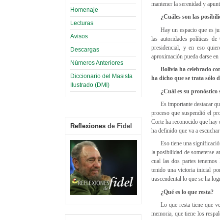
mantener la serenidad y apunt
Homenaje
¿Cuáles son las posibil
Lecturas
Hay un espacio que es jur
Avisos
las autoridades políticas de
presidencial, y en eso quie
Descargas
aproximación pueda darse en 
Números Anteriores
Bolivia ha celebrado co
Diccionario del Masista
ha dicho que se trata sólo 
Ilustrado (DMI)
¿Cuál es su pronóstico s
Es importante destacar qu
proceso que suspendió el proc
Corte ha reconocido que hay u
Reflexiones
de Fidel
ha definido que va a escuchar
Eso tiene una significaci
la posibilidad de someterse a
cual las dos partes tenemos 
tenido una victoria inicial 
trascendental lo que se ha lo
¿Qué es lo que resta?
Lo que resta tiene que v
memoria, que tiene los respal