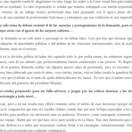
s, una segunda ronda de alegaciones escritas, luego las orales y la Corte estará lista para emitir
 de un resultado. Lo más responsable es señalar que estamos trabajando con mucha responsabi
a exterior, de un trabajo técnico profesional muy bien preparado con el apoyo pleno de
rso de una cantidad de profesionales bolivianos y extranjeros que nos colaboran en este empren
ha sido tema de debate reciente el de las autorías y protagonismos de la demanda, pero se
mpo atrás con el aporte de los mejores talentos…
de la demanda en un solo autor o personaje es un debate falso. Creo que hay que destacar qu
 solamente de autoridades públicas o del ámbito de las relaciones internacionales, sino de ac
mente, otras en el exterior.
tá en la decisión política de haber ido captando todo lo que podía sumar, no solamente argu
ajaron, sino de los talentos que profesionalmente fueron conduciendo a un proceso. Yo llegué 
 de la primera demanda, acabar con algunos ajustes antes de presentarla, pero yo encontré, 
muy bien elaborado que venía de antes, cuyo mérito, insisto, está en haber tenido la grandeza d
 creo que el debate no es tanto de quién debería llevarse los lauros. Yo creo que el mérito está
decisión del gobierno del presidente Morales.
o estaba preparado para un fallo adverso, a juzgar por las críticas internas y las d
 estrategia a todo nivel…
icias, pero a mí me resulta muy difícil comentar sobre el mérito de esas decisiones porque ob
ia la comparación que hizo el Canciller chileno cuando dijo que esos fichajes equivalían a los q
tá bien para justificar sus decisiones ante su audiencia. Nosotros, como contraparte, solament
 ese equipo. Habrá que ver qué hace en la parte jurídica en La Haya. Hay otra dimensión que e
nte Bolivia va a saber qué actuaciones realizar frente a las estrategias comunicacionales. Ha
livia está preparada para cualquier contingencia.