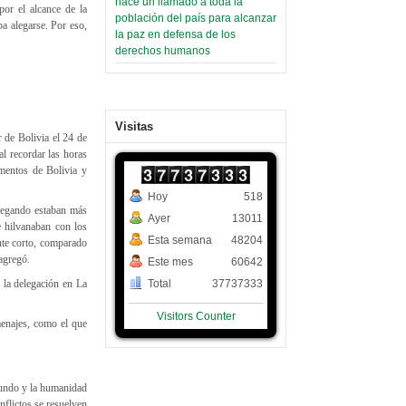
hace un llamado a toda la
or el alcance de la
población del país para alcanzar
ba alegarse. Por eso,
la paz en defensa de los
derechos humanos
Visitas
r de Bolivia el 24 de
al recordar las horas
umentos de Bolivia y
Hoy
518
plegando estaban más
Ayer
13011
 hilvanaban con los
Esta semana
48204
nte corto, comparado
agregó.
Este mes
60642
 la delegación en La
Total
37737333
Visitors Counter
enajes, como el que
 mundo y la humanidad
nflictos se resuelven