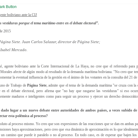
nte boliviano ante la CIJ
 vestiduras porque el tema marítimo entre en el debate electoral”.
de 2015
ágina Siete.
Juan Carlos Salazar, director de Página Siete;
Isabel Mercado.
, agente boliviano ante la Corte Internacional de La Haya, no cree que el referendo para p
o Morales afecte de algún modo al resultado de la demanda marítima boliviana. "No creo que te
omentar la eventual influencia de la gestión en el ánimo de los votantes en la consulta del 21 de
yuno de Trabajo de
Página Siete
, admite que el tema de la demanda marítima "se cruza con la 
e en el debate electoral, pero afirma que "no hay que rasgarse las vestiduras” si eso ocu
temente maduros e inteligentes como para seguir un proceso y ejercer un derecho democrático
 dado lugar a un nuevo debate entre autoridades de ambos países, a veces subido de 
ctar esta polémica al proceso?
soluto al proceso mismo. Yo creo que son expresiones de las reacciones que se dan en ambas pa
ensiones haya aproximaciones, pero creo que esa dinámica de aproximación es lo que idealmente
es un camino que puede ir paralelo o no al proceso. En todo caso, es de esperar que bajen los