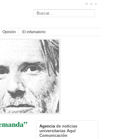
Opinión
El infamatorio
 demanda”
Primera actuación de la “Tuna
Agencia
de noticias
Femenina San Andrés”
universitarias Aquí
Jueves, 14 Noviembre 2024
Comunicación