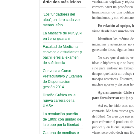
vendrán las dúplicas y réplica
Artículos
más leídos
correcto hacer un pronóstico
lineamientos de una polític
‘Los fundadores del
instituciones, y con el concu
alba’, un libro cada vez
menos leído
En relación al equipo, 
viene desde hace mucho tie
La Masacre de Kuruyuki
en tierra guaraní
Identificar los méritos 
iniciativas y actuaciones no
Facultad de Medicina
generando ideas, algunas local
convoca a estudiantes y
bachilleres al examen
Yo creo que el mérito es
de suficiencia
ideas e hipótesis que se bar
sino para endosar un trabajo
Convoca a Curso
tiempo, que había un trabajo 
Prefacultativo y Examen
trabajos anteriores. Entonces,
de Dispensación
muchos aportes y destacar la 
gestión 2014
Aparentemente, Chile n
Diseño Gráfico es la
para fortalecer su equipo y
nueva carrera de la
Así es, he leído esas not
UMSA
contraria. Me hizo mucha grac
La revolución paceña
de fútbol. Yo creo que eso es
de 1809: con unidad de
para enfrentar el producto de
la plebe por la libertad…
pública y en la cual segurame
viene, pero debo decir que Bo
Cadena de mentiras e