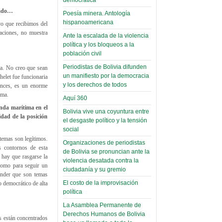
Read more...
nado…
Poesía minera. Antología
hispanoamericana
yo que recibimos del
aciones, no muestra
Ante la escalada de la violencia
política y los bloqueos a la
población civil
Periodistas de Bolivia difunden
da. No creo que sean
un manifiesto por la democracia
helet fue funcionaria
y los derechos de todos
onces, es un enorme
tema.
Aquí 360
manda marítima en el
Bolivia vive una coyuntura entre
idad de la posición
el desgaste político y la tensión
social
 temas son legítimos.
Organizaciones de periodistas
s contornos de esta
de Bolivia se pronuncian ante la
 hay que rasgarse la
violencia desatada contra la
como para seguir un
ciudadanía y su gremio
ender que son temas
El costo de la improvisación
o democrático de alta
política
La Asamblea Permanente de
Derechos Humanos de Bolivia
s están concentrados