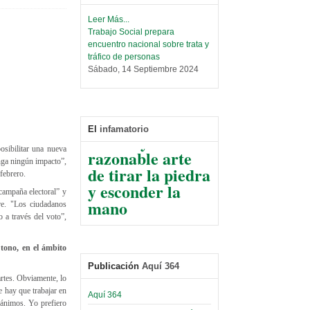
Leer Más...
Trabajo Social prepara
encuentro nacional sobre trata y
tráfico de personas
Sábado, 14 Septiembre 2024
Leer Más...
De La Razón del
Centro de Estudiantes organiza
conflicto de
taller de software estadístico en
la UMSA
interés y del
El
infamatorio
Sábado, 14 Septiembre 2024
razonable arte
osibilitar una nueva
nga ningún impacto”,
de tirar la piedra
Leer Más...
 febrero.
Banco Central otorga
y esconder la
certificados por apoyo al
campaña electoral” y
mano
Séptimo Encuentro de
rre. "Los ciudadanos
Economistas
 a través del voto”,
El Infamatorio
Sábado, 14 Octubre 2023
Jueves, 10 Diciembre 2020
tono, en el ámbito
Leer Más...
Read more...
Trabajo Social de la UMSA
Infierno Covid
Publicación
Aquí 364
volverá a las urnas para elegir a
rtes. Obviamente, lo
parte VI:
su directora
 hay que trabajar en
Aquí 364
Gabinete de
Sábado, 14 Octubre 2023
 ánimos. Yo prefiero