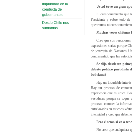
impunidad en la
Usted tuvo un gran apo
conducta de
El cuestionamiento que l
gobernantes
Presidente y sobre todo de 
Desde Chile nos
quebrantos ni cuestionamient
sumamos
Muchas voces chilenas h
Creo que son reacciones 
expresiones serias porque Chi
de jerarquía de Naciones Un
contrasentido que las autorid
Se dijo desde un princip
debate político partidista
boliviana?
Hay un indudable interés 
Hay un proceso de conocimie
experiencia que es única. P
vestiduras porque se toque 
proceso, conocer la informa
entrelazados en muchos vértic
intensidad y creo que debemos
Pero el tema sí va a te
No creo que cualquiera qu