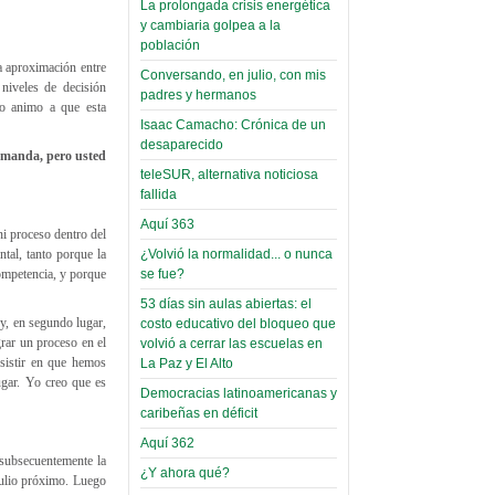
La prolongada crisis energética
Áñez se atribuye
Leer Más...
y cambiaria golpea a la
construcción de
Candidatos del MAS se
población
hospitales
presentarán en la UMSA
a aproximación entre
Conversando, en julio, con mis
Jueves, 14 Septiembre 2023
prefabricados en
 niveles de decisión
padres y hermanos
 Yo animo a que esta
la que no tuvo
Leer Más...
Isaac Camacho: Crónica de un
participación;
Carrera de Geografía realiza
desaparecido
demanda, pero usted
Segundo Congreso Nacional
más de 24 horas
teleSUR, alternativa noticiosa
Viernes, 14 Octubre 2022
después rectifica
fallida
parcialmente
Leer Más...
Aquí 363
ni proceso dentro del
Docentes y estudiantes de
¿Volvió la normalidad... o nunca
tal, tanto porque la
El Infamatorio
Trabajo Social de la UMSA
se fue?
ompetencia, y porque
Miércoles, 09 Diciembre 2020
elegirán directora
Viernes, 14 Octubre 2022
53 días sin aulas abiertas: el
Read more...
 y, en segundo lugar,
costo educativo del bloqueo que
Interpretación
Leer Más...
grar un proceso en el
volvió a cerrar las escuelas en
de un álbum de
“Tuna Femenina San Andrés”
nsistir en que hemos
La Paz y El Alto
toca y canta con coraje
narco-fotos
ugar. Yo creo que es
Democracias latinoamericanas y
Miércoles, 14 Septiembre 2022
(Miscelánea
caribeñas en déficit
Palaciega 8)
Leer Más...
Aquí 362
 subsecuentemente la
Posesionan a dirigentes de
¿Y ahora qué?
El Infamatorio
 julio próximo. Luego
Asociación de Docentes
Miércoles, 19 Junio 2019