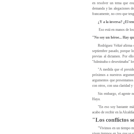
en resolver un tema que est
demanda y las alegaciones de 
francamente, no creo que ten
¿Y a la inversa? ¿El te
Eso está en manos de los
"No soy un héroe... Hay qu
Rodríguez Veltzé afirma q
septiembre pasado, porque los
previas al dictamen. Por ell
"fulminaba o desestimaba” los
"A medida que el preside
próximos a nuestros argumen
argumentos que presentamos e
con otros, con una claridad y
Sin embargo, el agente n
Haya.
"En eso soy bastante má
acabo de recibir en la Alcald
"Los conflictos s
"Vivimos en un tiempo muy
viven tiempos en los que se e