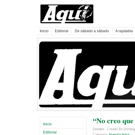
Inicio
Editorial
De sábado a sábado
A rajatabla
“No creo que 
Inicio
Detalles
Creado En Doming
Editorial
Categoría:
Nuestra tierra