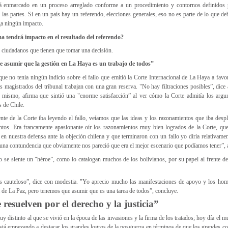
á enmarcado en un proceso arreglado conforme a un procedimiento y contornos definidos p
las partes. Si en un país hay un referendo, elecciones generales, eso no es parte de lo que de
ga ningún impacto.
ma tendrá impacto en el resultado del referendo?
 ciudadanos que tienen que tomar una decisión.
e asumir que la gestión en La Haya es un trabajo de todos”
ue no tenía ningún indicio sobre el fallo que emitió la Corte Internacional de La Haya a favo
 magistrados del tribunal trabajan con una gran reserva. "No hay filtraciones posibles”, dice 
o mismo, afirma que sintió una "enorme satisfacción” al ver cómo la Corte admitía los arg
 de Chile.
nte de la Corte iba leyendo el fallo, veíamos que las ideas y los razonamientos que iba des
tos. Era francamente apasionante oír los razonamientos muy bien logrados de la Corte, que
n nuestra defensa ante la objeción chilena y que terminaron con un fallo yo diría relativame
 una contundencia que obviamente nos pareció que era el mejor escenario que podíamos tener”, 
o se siente un "héroe”, como lo catalogan muchos de los bolivianos, por su papel al frente de
s cauteloso”, dice con modestia. "Yo aprecio mucho las manifestaciones de apoyo y los hom
ía de La Paz, pero tenemos que asumir que es una tarea de todos”, concluye.
e resuelven por el derecho y la justicia”
 distinto al que se vivió en la época de las invasiones y la firma de los tratados; hoy día el
stá empezando a destacar los grandes logros de la posguerra en términos de que los grandes co