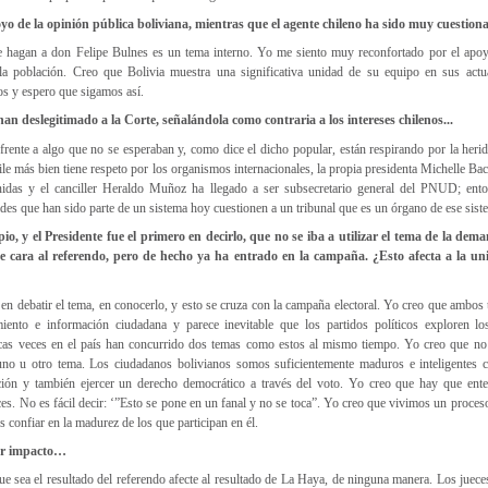
yo de la opinión pública boliviana, mientras que el agente chileno ha sido muy cuestio
e hagan a don Felipe Bulnes es un tema interno. Yo me siento muy reconfortado por el apo
la población. Creo que Bolivia muestra una significativa unidad de su equipo en sus actu
os y espero que sigamos así.
an deslegitimado a la Corte, señalándola como contraria a los intereses chilenos...
frente a algo que no se esperaban y, como dice el dicho popular, están respirando por la heri
le más bien tiene respeto por los organismos internacionales, la propia presidenta Michelle Bac
idas y el canciller Heraldo Muñoz ha llegado a ser subsecretario general del PNUD; ent
ades que han sido parte de un sistema hoy cuestionen a un tribunal que es un órgano de ese sis
io, y el Presidente fue el primero en decirlo, que no se iba a utilizar el tema de la de
 de cara al referendo, pero de hecho ya ha entrado en la campaña. ¿Esto afecta a la un
en debatir el tema, en conocerlo, y esto se cruza con la campaña electoral. Yo creo que ambos
nto e información ciudadana y parece inevitable que los partidos políticos exploren lo
ocas veces en el país han concurrido dos temas como estos al mismo tiempo. Yo creo que no
uno u otro tema. Los ciudadanos bolivianos somos suficientemente maduros e inteligentes 
ción y también ejercer un derecho democrático a través del voto. Yo creo que hay que ent
es. No es fácil decir: ‘”Esto se pone en un fanal y no se toca”. Yo creo que vivimos un proces
 confiar en la madurez de los que participan en él.
ner impacto…
e sea el resultado del referendo afecte al resultado de La Haya, de ninguna manera. Los juece