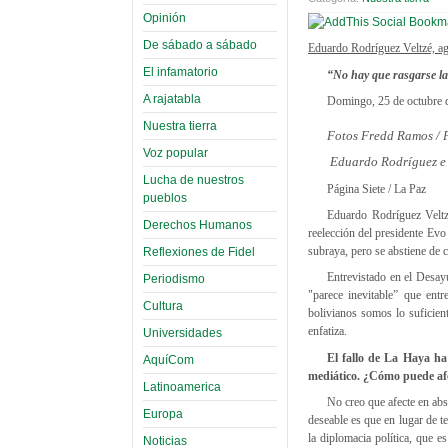
Opinión
De sábado a sábado
Eduardo Rodríguez Veltzé, age
El infamatorio
“No hay que rasgarse las
A rajatabla
Domingo, 25 de octubre 
Nuestra tierra
Fotos Fredd Ramos / P
Voz popular
Eduardo Rodríguez e 
Lucha de nuestros
Página Siete / La Paz
pueblos
Eduardo Rodríguez Veltzé
Derechos Humanos
reelección del presidente Ev
subraya, pero se abstiene de c
Reflexiones de Fidel
Entrevistado en el Desa
Periodismo
"parece inevitable” que entr
Cultura
bolivianos somos lo suficien
enfatiza.
Universidades
El fallo de La Haya ha
AquíCom
mediático. ¿Cómo puede afe
Latinoamerica
No creo que afecte en ab
Europa
deseable es que en lugar de t
la diplomacia política, que 
Noticias