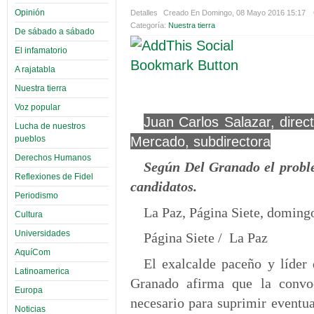
Opinión
Detalles
Creado En Domingo, 08 Mayo 2016 15:17
Categoría:
Nuestra tierra
De sábado a sábado
El infamatorio
A rajatabla
Nuestra tierra
Voz popular
Juan Carlos Salazar, direc
Lucha de nuestros
Mercado, subdirectora
pueblos
Derechos Humanos
Según Del Granado el problem
Reflexiones de Fidel
candidatos.
Periodismo
La Paz, Página Siete, doming
Cultura
Universidades
Página Siete / La Paz
AquíCom
El exalcalde paceño y líder
Latinoamerica
Granado afirma que la convoc
Europa
necesario para suprimir eventual
Noticias