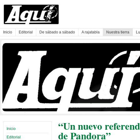
Inicio
Editorial
De sábado a sábado
A rajatabla
Nuestra tierra
Lu
“Un nuevo referendo
Inicio
de Pandora”
Editorial