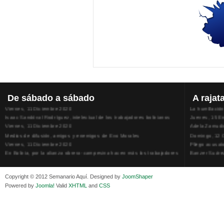
¿Urnas y armas para recuperar el poder político para Morales?
Conversando, 
Lunes, 14 Diciembre 2020
Viernes, 31 J
Superlucho compró muebles y alfombras extranjeros y caros para el
Los sindicato
que fue su ministerio
Jueves, 30 Ab
De
sábado a sábado
A
rajat
Viernes, 11 Diciembre 2020
La humillación
Isaac Sandóval Rodríguez, intelectual de los trabajadores bolivianos
Jueves, 15 E
Viernes, 11 Diciembre 2020
Adela Zamudio
Medios de difusión, amigos y enemigos de Evo Morales
Domingo, 12 
Viernes, 11 Diciembre 2020
Pliego acusat
En Bolivia, por la alianza obrera-campesina hacen más los trabajadores
Banzer Suáre
del campo que los proletarios
Sábado, 19 Ju
Viernes, 11 Diciembre 2020
Copyright © 2012 Semanario Aquí. Designed by
JoomShaper
Powered by
Joomla!
Valid
XHTML
and
CSS