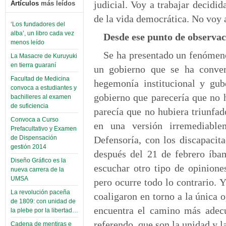
judicial. Voy a trabajar decidi
Artículos
más leídos
de la vida democrática. No voy 
‘Los fundadores del
alba’, un libro cada vez
Desde ese punto de observaci
menos leído
Se ha presentado un fenómen
La Masacre de Kuruyuki
en tierra guaraní
un gobierno que se ha conver
Facultad de Medicina
hegemonía institucional y gu
convoca a estudiantes y
gobierno que parecería que no 
bachilleres al examen
de suficiencia
parecía que no hubiera triunfad
Convoca a Curso
en una versión irremediable
Prefacultativo y Examen
de Dispensación
Defensoría, con los discapacita
gestión 2014
después del 21 de febrero íba
Diseño Gráfico es la
escuchar otro tipo de opinione
nueva carrera de la
UMSA
pero ocurre todo lo contrario. Y
La revolución paceña
coaligaron en torno a la única 
de 1809: con unidad de
encuentra el camino más adec
la plebe por la libertad…
referendo, que son la unidad y 
Cadena de mentiras e