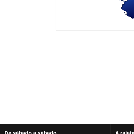
De
sábado a sábado
A
rajat