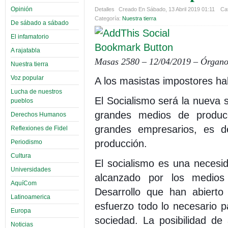
Opinión
Detalles
Creado En Sábado, 13 Abril 2019 01:11
Cat
Categoría:
Nuestra tierra
De sábado a sábado
El infamatorio
A rajatabla
Masas 2580 – 12/04/2019 – Órgano 
Nuestra tierra
Voz popular
A los masistas impostores ha
Lucha de nuestros
El Socialismo será la nueva 
pueblos
grandes medios de producc
Derechos Humanos
grandes empresarios, es 
Reflexiones de Fidel
producción.
Periodismo
Cultura
El socialismo es una necesi
Universidades
alcanzado por los medios
AquíCom
Desarrollo que han abierto 
Latinoamerica
esfuerzo todo lo necesario p
Europa
sociedad. La posibilidad de
Noticias