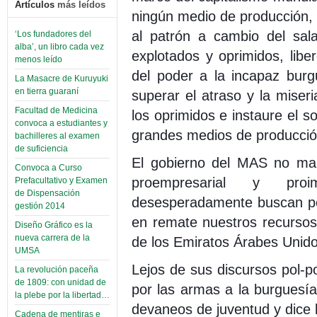
Artículos
más leídos
ningún medio de producción, 
al patrón a cambio del sala
‘Los fundadores del
alba’, un libro cada vez
explotados y oprimidos, liber
menos leído
del poder a la incapaz bur
La Masacre de Kuruyuki
en tierra guaraní
superar el atraso y la mise
Facultad de Medicina
los oprimidos e instaure el so
convoca a estudiantes y
grandes medios de producció
bachilleres al examen
de suficiencia
El gobierno del MAS no marc
Convoca a Curso
proempresarial y proim
Prefacultativo y Examen
de Dispensación
desesperadamente buscan po
gestión 2014
en remate nuestros recursos
Diseño Gráfico es la
nueva carrera de la
de los Emiratos Árabes Unido
UMSA
Lejos de sus discursos pol-
La revolución paceña
de 1809: con unidad de
por las armas a la burguesía
la plebe por la libertad…
devaneos de juventud y dice 
Cadena de mentiras e