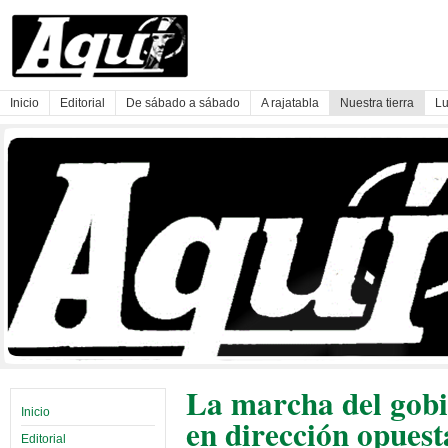
Inicio
Editorial
De sábado a sábado
A rajatabla
Nuestra tierra
Lu
La marcha del gobi
Inicio
en dirección opuest
Editorial