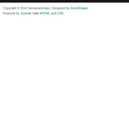
Isaac Sandóval Rodríguez, intelectual de los trabajadores bolivianos
Jueves, 15 E
Viernes, 11 Diciembre 2020
Adela Zamudio
Copyright © 2012 Semanario Aquí. Designed by
JoomShaper
Medios de difusión, amigos y enemigos de Evo Morales
Domingo, 12 
Powered by
Joomla!
Valid
XHTML
and
CSS
Viernes, 11 Diciembre 2020
Pliego acusat
En Bolivia, por la alianza obrera-campesina hacen más los trabajadores
Banzer Suáre
del campo que los proletarios
Sábado, 19 Ju
Viernes, 11 Diciembre 2020