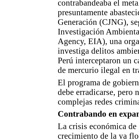
contrabandeaba el meta
presuntamente abastecid
Generación (
CJNG
), s
Investigación Ambienta
Agency, EIA), una organ
investiga delitos ambien
Perú
interceptaron
un ca
de mercurio ilegal en t
El
programa
de gobierno
debe erradicarse, pero 
complejas redes crimina
Contrabando en expa
La crisis económica de 
crecimiento de la ya fl