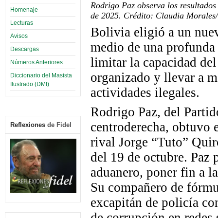
Rodrigo Paz observa los resultados 
Homenaje
de 2025. Crédito: Claudia Morales
Lecturas
Bolivia eligió a un nue
Avisos
medio de una profunda 
Descargas
limitar la capacidad de
Números Anteriores
organizado y llevar a m
Diccionario del Masista
Ilustrado (DMI)
actividades ilegales.
Rodrigo Paz, del Parti
centroderecha, obtuvo e
Reflexiones
de Fidel
rival Jorge “Tuto” Quir
del 19 de octubre. Paz p
aduanero, poner fin a la
Su compañero de fórmu
excapitán de policía co
de corrupción en redes