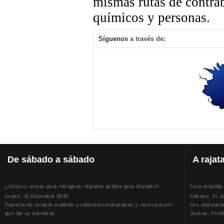
mismas rutas de contra
químicos y personas.
Síguenos
a través de:
De
sábado a sábado
A
rajat
¿Urnas y armas para recuperar el poder político para Morales?
Conversando, 
Lunes, 14 Diciembre 2020
Viernes, 31 J
Superlucho compró muebles y alfombras extranjeros y caros para el
Los sindicato
que fue su ministerio
Jueves, 30 Ab
Viernes, 11 Diciembre 2020
La humillación