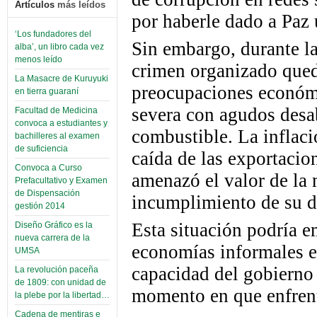
Artículos
más leídos
por haberle dado a Paz 
‘Los fundadores del
Sin embargo, durante l
alba’, un libro cada vez
menos leído
crimen organizado queda
La Masacre de Kuruyuki
preocupaciones económic
en tierra guaraní
severa con agudos desa
Facultad de Medicina
convoca a estudiantes y
combustible. La inflaci
bachilleres al examen
de suficiencia
caída de las exportacio
Convoca a Curso
amenazó el valor de la 
Prefacultativo y Examen
de Dispensación
incumplimiento de su d
gestión 2014
Esta situación podría e
Diseño Gráfico es la
nueva carrera de la
economías informales e 
UMSA
capacidad del gobierno
La revolución paceña
de 1809: con unidad de
momento en que enfrent
la plebe por la libertad…
Cadena de mentiras e