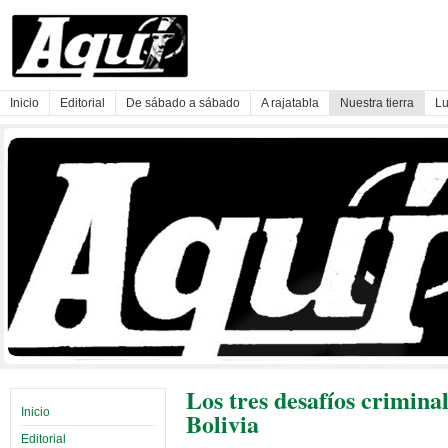
Inicio
Editorial
De sábado a sábado
A rajatabla
Nuestra tierra
Lu
Los tres desafíos crimina
Inicio
Bolivia
Editorial