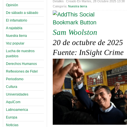
Detalles
Creado En Martes, 28 Octubre 2025 13:38
Opinión
Categoría:
Nuestra tierra
De sábado a sábado
El infamatorio
A rajatabla
Sam Woolston
Nuestra tierra
20 de octubre de 2025
Voz popular
Fuente:
InSight Crime
Lucha de nuestros
pueblos
Derechos Humanos
Reflexiones de Fidel
Periodismo
Cultura
Universidades
AquíCom
Latinoamerica
Europa
Noticias