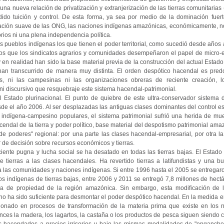
una nueva relación de privatización y extranjerización de las tierras comunitarias
ido tuición y control. De esta forma, ya sea por medio de la dominación fuer
ación suave de las ONG, las naciones indígenas amazónicas, económicamente, no 
orios ni una plena independencia política.
s pueblos indígenas los que tienen el poder territorial, como sucedió desde años
en los que los sindicatos agrarios y comunidades desempeñaron el papel de micro-
 y en realidad han sido la base material previa de la construcción del actual Estado
han transcurrido de manera muy distinta. El orden despótico hacendal es pred
s, ni las campesinas ni las organizaciones obreras de reciente creación, l
ni discursivo que resquebraje este sistema hacendal-patrimonial.
l Estado plurinacional. El punto de quiebre de este ultra-conservador sistema 
e el año 2006. Al ser desplazadas las antiguas clases dominantes del control est
 indígena-campesino populares, el sistema patrimonial sufrió una herida de mue
cendal de la tierra y poder político, base material del despotismo patrimonial am
de poderes" regional: por una parte las clases hacendal-empresarial, por otra la
de decisión sobre recursos económicos y tierras.
ente pugna y lucha social se ha desatado en todas las tierras bajas. El Estado 
e tierras a las clases hacendales. Ha revertido tierras a latifundistas y una b
 las comunidades y naciones indígenas. Si entre 1996 hasta el 2005 se entregaro
os indígenas de tierras bajas, entre 2006 y 2011 se entregó 7,8 millones de hect
ura de propiedad de la región amazónica. Sin embargo, esta modificación de 
 no ha sido suficiente para desmontar el poder despótico hacendal. En la medida 
ionado en procesos de transformación de la materia prima que existe en los 
tonces la madera, los lagartos, la castaña o los productos de pesca siguen siendo