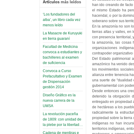
Artículos
más leídos
han ido creando de facto 
el mismo Estado ha perd
‘Los fundadores del
hacendal, o por la domin
alba’, un libro cada vez
soberano sobre sus territ
menos leído
En la amazonía no son lo
tierras altas y valles, 
La Masacre de Kuruyuki
con presencia territorial,
en tierra guaraní
la amazonía, las cosas 
Facultad de Medicina
organizaciones indígena
convoca a estudiantes y
contrapoder organizativo 
bachilleres al examen
Del Estado patrimonial a
de suficiencia
amazónico ha venido desd
los movimientos sociales
Convoca a Curso
alianza entre tenencia ha
Prefacultativo y Examen
una suerte de "dualidad 
de Dispensación
gubernamental con poder 
gestión 2014
Desde entonces una creci
Diseño Gráfico es la
detenido la otorgación d
nueva carrera de la
entregado en propiedad a
UMSA
de hectáreas a los puebl
radicalmente la estruct
La revolución paceña
propiedad sobre la tierra
de 1809: con unidad de
indígenas no han incurs
la plebe por la libertad…
territorios indígenas, en
Cadena de mentiras e