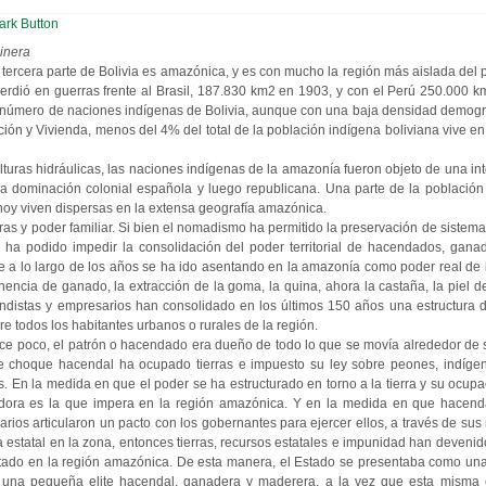
inera
 tercera parte de Bolivia es amazónica, y es con mucho la región más aislada del 
erdió en guerras frente al Brasil, 187.830 km2 en 1903, y con el Perú 250.000 k
 número de naciones indígenas de Bolivia, aunque con una baja densidad demogr
ión y Vivienda, menos del 4% del total de la población indígena boliviana vive en 
turas hidráulicas, las naciones indígenas de la amazonía fueron objeto de una in
 la dominación colonial española y luego republicana. Una parte de la población 
 hoy viven dispersas en la extensa geografía amazónica.
erras y poder familiar. Si bien el nomadismo ha permitido la preservación de sistem
 ha podido impedir la consolidación del poder territorial de hacendados, gan
ue a lo largo de los años se ha ido asentando en la amazonía como poder real de 
nencia de ganado, la extracción de la goma, la quina, ahora la castaña, la piel de
fundistas y empresarios han consolidado en los últimos 150 años una estructura de
re todos los habitantes urbanos o rurales de la región.
ce poco, el patrón o hacendado era dueño de todo lo que se movía alrededor de s
de choque hacendal ha ocupado tierras e impuesto su ley sobre peones, indíg
. En la medida en que el poder se ha estructurado en torno a la tierra y su ocupa
adora es la que impera en la región amazónica. Y en la medida en que hacend
iarios articularon un pacto con los gobernantes para ejercer ellos, a través de sus 
a estatal en la zona, entonces tierras, recursos estatales e impunidad han deveni
stado en la región amazónica. De esta manera, el Estado se presentaba como una
de una pequeña elite hacendal, ganadera y maderera, a la vez que esta misma e