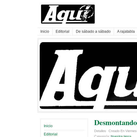
Inicio
Editorial
De sábado a sábado
A rajatabla
Desmontando 
Inicio
Detalles
Creado En Viernes
Editorial
Categoría:
Nuestra tierra