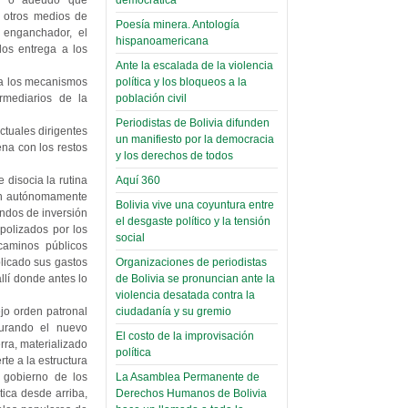
(Miscelánea
" o "adeudo" que
e otros medios de
palaciega 6)
Poesía minera. Antología
l enganchador, el
hispanoamericana
los entrega a los
El Infamatorio
Ante la escalada de la violencia
Domingo, 12 Mayo 2019
política y los bloqueos a la
 a los mecanismos
población civil
rmediarios de la
Read more...
Periodistas de Bolivia difunden
ctuales dirigentes
un manifiesto por la democracia
na con los restos
y los derechos de todos
Aquí 360
 disocia la rutina
úen autónomamente
Bolivia vive una coyuntura entre
ondos de inversión
el desgaste político y la tensión
polizados por los
social
caminos públicos
Organizaciones de periodistas
plicado sus gastos
de Bolivia se pronuncian ante la
llí donde antes lo
violencia desatada contra la
ciudadanía y su gremio
jo orden patronal
urando el nuevo
El costo de la improvisación
rra, materializado
política
te a la estructura
La Asamblea Permanente de
 gobierno de los
Derechos Humanos de Bolivia
ica desde arriba,