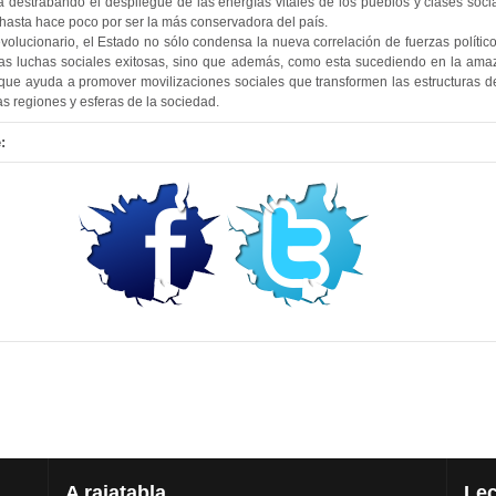
á destrabando el despliegue de las energías vitales de los pueblos y clases soci
hasta hace poco por ser la más conservadora del país.
olucionario, el Estado no sólo condensa la nueva correlación de fuerzas polític
as luchas sociales exitosas, sino que además, como esta sucediendo en la ama
al que ayuda a promover movilizaciones sociales que transformen las estructuras 
s regiones y esferas de la sociedad.
:
A
rajatabla
Lec