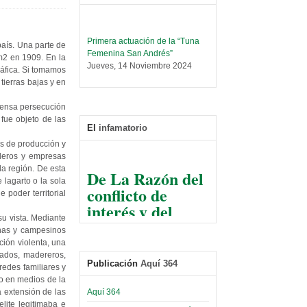
Primera actuación de la “Tuna
país. Una parte de
Femenina San Andrés”
m2 en 1909. En la
Jueves, 14 Noviembre 2024
áfica. Si tomamos
tierras bajas y en
Leer Más...
Trabajo Social prepara
tensa persecución
encuentro nacional sobre trata y
fue objeto de las
tráfico de personas
El
infamatorio
Sábado, 14 Septiembre 2024
as de producción y
aderos y empresas
Leer Más...
De La Razón del
la región. De esta
Centro de Estudiantes organiza
 lagarto o la sola
conflicto de
taller de software estadístico en
 poder territorial
la UMSA
interés y del
Sábado, 14 Septiembre 2024
razonable arte
u vista. Mediante
enas y campesinos
de tirar la piedra
Leer Más...
ción violenta, una
Banco Central otorga
y esconder la
ados, madereros,
certificados por apoyo al
Publicación
Aquí 364
mano
redes familiares y
Séptimo Encuentro de
do en medios de la
Economistas
El Infamatorio
Aquí 364
 extensión de las
Sábado, 14 Octubre 2023
Jueves, 10 Diciembre 2020
lite legitimaba e