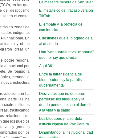
toca y canta con coraje
narco-fotos
La masacre minera de San Juan
 (TCO), en las que
Miércoles, 14 Septiembre 2022
(Miscelánea
El metafísico del fracaso versión
te del despotismo
Palaciega 8)
TikTok
tienen el control
Leer Más...
Posesionan a dirigentes de
El empate y la profecía del
El Infamatorio
 atrás en zonas de
Asociación de Docentes
camino claro
Miércoles, 19 Junio 2019
estados indígenas
Domingo, 14 Agosto 2022
Cuestiones que el bloqueo deja
 Plurinacional. En
Read more...
al desnudo
ominante y ni las
Leer Más...
Cosmética
ograron crear un
Una "vanguardia revolucionaria"
descolonizadora
que no hay que olvidar
de poder regional
(Miscelánea
Aquí 361
atal nacional por
palaciega 7)
rte. Se rompió la
Entre la intransigencia de
azónico, creándose
El Infamatorio
bloqueadores y la parálisis
 nueva estructura
Lunes, 27 Mayo 2019
gubernamental
Diez vidas que no debieron
revolucionario ha
Read more...
perderse: los bloqueos y la
uena parte las ha
Creacionismo,
deuda pendiente con el derecho
n cuatro millones
filtraciones e
a la vida y la salud
áreas, trastocando
inicio de la
las relaciones de
Los bloqueos y la sórdida
en que los pueblos
campaña del
astucia cipaya de Paz Pereira
nuevos y grandes
MAS
Dinamitando la institucionalidad
 comprados por los
democrática