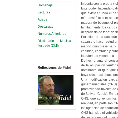
imponía con la propia vio
Homenaje
Este poder hacendal-patr
Lecturas
que existe en todo el paí
más despóticos existente
Avisos
madera de bosque, el pro
Descargas
familiarmente los cargos 
desprovista de todo: de t
Números Anteriores
Por ello, no es raro que 
Diccionario del Masista
casarse o hacer estudiar
Ilustrado (DMI)
mando omnipresente. Y s
cabildos, centrales y sub
la autoridad y mando a la
De hecho, ante el consta
de la ocupación territor
Reflexiones
de Fidel
dominante, al igual que l
haya sido, hasta hace poc
Una modificación parcia
gubernamentales (ONG) d
promoviendo niveles de o
de Bolivia (Cidob). En l
ONG, que solventan los s
realidad, en parte son O
las agencias de financia
ONG han sido el vehículo 
de cuidadores del bosque