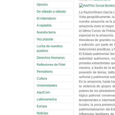
Opinión
De sábado a sábado
La Razón/Álvaro García L
Vista geográficamente, la
El infamatorio
nuestra amazonía se la p
A rajatabla
amazonía viven el mayor
el último Censo de Poblac
Nuestra tierra
especial en la amazonía.
Voz popular
Herederas de grandes cul
y extinción por parte de
Lucha de nuestros
reducciones jesuíticas, y
pueblos
El Estado patrimonial: ti
Derechos Humanos
autoridad autónomos, no
privadas extractivistas q
Reflexiones de Fidel
manera, a través de la te
Periodismo
posesión de tierras, lati
señorial y patrimonial sob
Cultura
En la amazonía, hasta ha
Universidades
la violencia de grupos 
pobres de los alrededores
AquíCom
lógica patronal conserv
Latinoamerica
terratenientes e intermed
locales, la poca presenci
Europa
patrimonializacion del E
Noticias
influencias familiares 