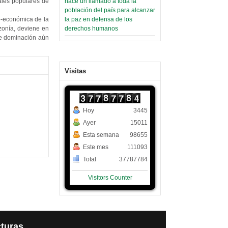
hace un llamado a toda la
ales populares de
población del país para alcanzar
la paz en defensa de los
o-económica de la
derechos humanos
zonía, deviene en
de dominación aún
Visitas
Hoy
3445
Ayer
15011
Esta semana
98655
Este mes
111093
Total
37787784
Visitors Counter
turas