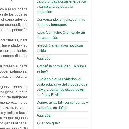
La prolongada crisis energética
Leer Más...
y cambiaria golpea a la
Read more...
ra y reaccionaria
Trabajo Social de la UMSA
Infierno Covid
población
ión de los poderes
volverá a las urnas para elegir a
parte VI:
Conversando, en julio, con mis
, el comprador de
su directora
padres y hermanos
 que monopolizaba
Gabinete de
Sábado, 14 Octubre 2023
te a una población
Áñez se atribuye
Isaac Camacho: Crónica de un
Leer Más...
desaparecido
construcción de
brar fiestas, para
Candidatos del MAS se
teleSUR, alternativa noticiosa
del hacendado y su
hospitales
presentarán en la UMSA
fallida
e corregimientos,
Jueves, 14 Septiembre 2023
prefabricados en
cho menos disputar
Aquí 363
la que no tuvo
Leer Más...
¿Volvió la normalidad... o nunca
r preservar parte
participación;
Carrera de Geografía realiza
se fue?
poder patrimonial
Segundo Congreso Nacional
más de 24 horas
ificación regional
Viernes, 14 Octubre 2022
53 días sin aulas abiertas: el
después rectifica
costo educativo del bloqueo que
rganizaciones no
parcialmente
Leer Más...
volvió a cerrar las escuelas en
 indígena, aunque
Docentes y estudiantes de
La Paz y El Alto
ción de Indígenas
El Infamatorio
Trabajo Social de la UMSA
Democracias latinoamericanas y
miento externo de
Miércoles, 09 Diciembre 2020
elegirán directora
caribeñas en déficit
amazónicas, y, en
Viernes, 14 Octubre 2022
 y política hacia
Read more...
Aquí 362
Interpretación
da en que algunas
Leer Más...
de un álbum de
¿Y ahora qué?
indígenas al papel
“Tuna Femenina San Andrés”
anjeras, esas ONG