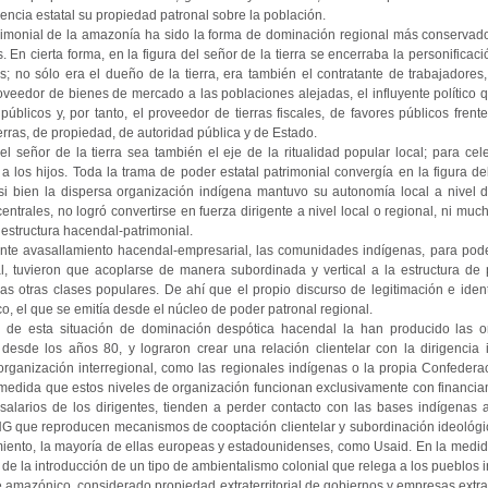
lencia estatal su propiedad patronal sobre la población.
imonial de la amazonía ha sido la forma de dominación regional más conservado
s. En cierta forma, en la figura del señor de la tierra se encerraba la personificac
s; no sólo era el dueño de la tierra, era también el contratante de trabajadores
veedor de bienes de mercado a las poblaciones alejadas, el influyente político
públicos y, por tanto, el proveedor de tierras fiscales, de favores públicos fren
ierras, de propiedad, de autoridad pública y de Estado.
el señor de la tierra sea también el eje de la ritualidad popular local; para cele
 a los hijos. Toda la trama de poder estatal patrimonial convergía en la figura 
i bien la dispersa organización indígena mantuvo su autonomía local a nivel d
centrales, no logró convertirse en fuerza dirigente a nivel local o regional, ni mu
 estructura hacendal-patrimonial.
nte avasallamiento hacendal-empresarial, las comunidades indígenas, para pode
ial, tuvieron que acoplarse de manera subordinada y vertical a la estructura de 
as otras clases populares. De ahí que el propio discurso de legitimación e ident
o, el que se emitía desde el núcleo de poder patronal regional.
l de esta situación de dominación despótica hacendal la han producido las o
esde los años 80, y lograron crear una relación clientelar con la dirigencia
rganización interregional, como las regionales indígenas o la propia Confedera
a medida que estos niveles de organización funcionan exclusivamente con financia
alarios de los dirigentes, tienden a perder contacto con las bases indígenas 
NG que reproducen mecanismos de cooptación clientelar y subordinación ideológica
miento, la mayoría de ellas europeas y estadounidenses, como Usaid. En la medi
de la introducción de un tipo de ambientalismo colonial que relega a los pueblos 
 amazónico, considerado propiedad extraterritorial de gobiernos y empresas extr