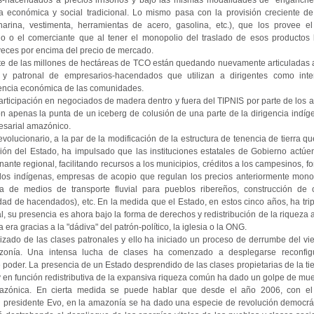
-hacendados a precios irrisorios y bajo las mismas modalidades de "enganche
 económica y social tradicional. Lo mismo pasa con la provisión creciente d
 harina, vestimenta, herramientas de acero, gasolina, etc.), que los provee e
o o el comerciante que al tener el monopolio del traslado de esos productos 
 veces por encima del precio de mercado.
rte de las millones de hectáreas de TCO están quedando nuevamente articuladas
 y patronal de empresarios-hacendados que utilizan a dirigentes como inte
encia económica de las comunidades.
rticipación en negociados de madera dentro y fuera del TIPNIS por parte de los a
n apenas la punta de un iceberg de colusión de una parte de la dirigencia indíge
esarial amazónico.
volucionario, a la par de la modificación de la estructura de tenencia de tierra que
ción del Estado, ha impulsado que las instituciones estatales de Gobierno act
ante regional, facilitando recursos a los municipios, créditos a los campesinos, f
blos indígenas, empresas de acopio que regulan los precios anteriormente mono
ga de medios de transporte fluvial para pueblos ribereños, construcción de 
dad de hacendados), etc. En la medida que el Estado, en estos cinco años, ha tri
al, su presencia es ahora bajo la forma de derechos y redistribución de la riqueza a
 era gracias a la "dádiva" del patrón-político, la iglesia o la ONG.
zado de las clases patronales y ello ha iniciado un proceso de derrumbe del vie
zonía. Una intensa lucha de clases ha comenzado a desplegarse reconfig
poder. La presencia de un Estado desprendido de las clases propietarias de la tie
en función redistributiva de la expansiva riqueza común ha dado un golpe de muer
mazónica. En cierta medida se puede hablar que desde el año 2006, con el
l presidente Evo, en la amazonía se ha dado una especie de revolución democrát