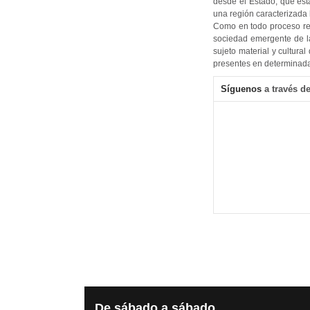
desde el Estado, que est
una región caracterizada 
Como en todo proceso rev
sociedad emergente de l
sujeto material y cultur
presentes en determinada
Síguenos
a través de
De
sábado a sábado