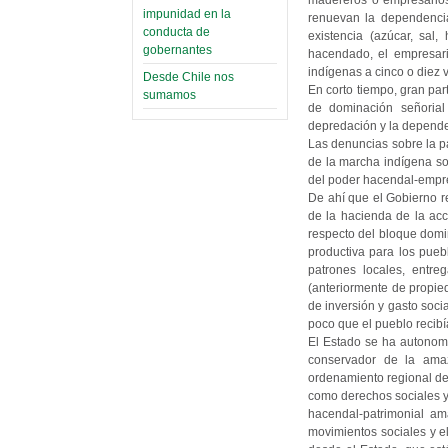
madereros o empresarios
impunidad en la
renuevan la dependencia
conducta de
existencia (azúcar, sal,
gobernantes
hacendado, el empresari
indígenas a cinco o diez
Desde Chile nos
En corto tiempo, gran pa
sumamos
de dominación señorial
depredación y la depend
Las denuncias sobre la pa
de la marcha indígena so
del poder hacendal-empr
De ahí que el Gobierno re
de la hacienda de la ac
respecto del bloque domin
productiva para los pue
patrones locales, entre
(anteriormente de propie
de inversión y gasto soci
poco que el pueblo recibía
El Estado se ha autonomi
conservador de la ama
ordenamiento regional de 
como derechos sociales y 
hacendal-patrimonial a
movimientos sociales y e