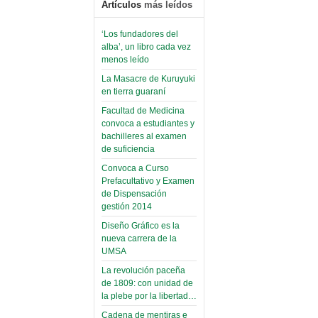
Artículos
más leídos
‘Los fundadores del
alba’, un libro cada vez
menos leído
La Masacre de Kuruyuki
en tierra guaraní
Facultad de Medicina
convoca a estudiantes y
bachilleres al examen
de suficiencia
Convoca a Curso
Prefacultativo y Examen
de Dispensación
gestión 2014
Diseño Gráfico es la
nueva carrera de la
UMSA
La revolución paceña
de 1809: con unidad de
la plebe por la libertad…
Cadena de mentiras e