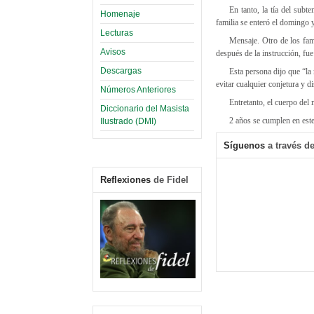
En tanto, la tía del subt
Homenaje
familia se enteró el domingo 
Lecturas
Mensaje. Otro de los fam
Avisos
después de la instrucción, fu
Descargas
Esta persona dijo que “la
evitar cualquier conjetura y d
Números Anteriores
Entretanto, el cuerpo del 
Diccionario del Masista
2 años se cumplen en este
Ilustrado (DMI)
Síguenos
a través de
Reflexiones
de Fidel