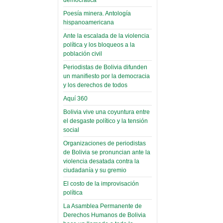
(Miscelánea
palaciega 6)
Poesía minera. Antología
hispanoamericana
El Infamatorio
Domingo, 12 Mayo 2019
Ante la escalada de la violencia
política y los bloqueos a la
Read more...
población civil
Periodistas de Bolivia difunden
un manifiesto por la democracia
y los derechos de todos
Aquí 360
Bolivia vive una coyuntura entre
el desgaste político y la tensión
social
Organizaciones de periodistas
de Bolivia se pronuncian ante la
violencia desatada contra la
ciudadanía y su gremio
El costo de la improvisación
política
La Asamblea Permanente de
Derechos Humanos de Bolivia