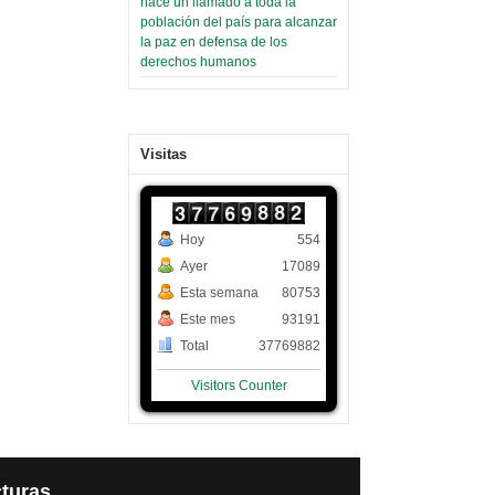
hace un llamado a toda la
población del país para alcanzar
la paz en defensa de los
derechos humanos
Visitas
Hoy
554
Ayer
17089
Esta semana
80753
Este mes
93191
Total
37769882
Visitors Counter
turas