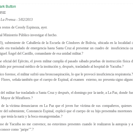
ayer
 La Prensa - 5/02/2013
 restos de Ceooly Espinoza, ayer.
 al Ministerio Público investigar el hecho.
3), subteniente de Caballería de la Escuela de Cóndores de Bolivia, ubicada en la localidad 
ando era trasladado de emergencia hasta Santa Cruz al presentar un cuadro de insuficiencia ca
iguel Ángel del Castillo, comandante de esa unidad militar.?
 oficial del Ejército, el joven militar cumplía el pasado sábado pruebas de instrucción física de
dido por personal médico de la institución y, después, trasladado al hospital de Yacuiba.?
co forense, el militar sufrió una broncoaspiración, lo que le provocó insuficiencia respiratoria.
r Flores, señala también que el cuerpo de Espinal, al examen externo, no presenta signo algun
 del militar fue trasladado a Santa Cruz y después, el domingo por la tarde, a La Paz, donde fue
 Mayor de Miraflores.?
 de la víctima denunciaron en La Paz que el joven fue víctima de sus compañeros, quienes 
dre del subteniente, Constancio Espinal, explicó que el cuerpo de su hijo presentaba moretones
que tenía la nariz y la boca ensangrentadas.?
se de Yacuiba no me convence, no estuvimos presentes cuando le realizaron la autopsia y a
 conoce como ‘jaripe’”.?