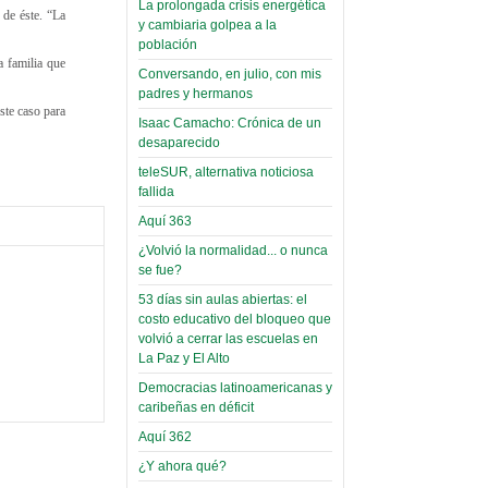
La prolongada crisis energética
 de éste. “La
Leer Más...
y cambiaria golpea a la
Read more...
Trabajo Social de la UMSA
Infierno Covid
población
volverá a las urnas para elegir a
a familia que
parte VI:
Conversando, en julio, con mis
su directora
Gabinete de
padres y hermanos
Sábado, 14 Octubre 2023
ste caso para
Áñez se atribuye
Isaac Camacho: Crónica de un
Leer Más...
desaparecido
construcción de
Candidatos del MAS se
hospitales
teleSUR, alternativa noticiosa
presentarán en la UMSA
fallida
Jueves, 14 Septiembre 2023
prefabricados en
Aquí 363
la que no tuvo
Leer Más...
participación;
¿Volvió la normalidad... o nunca
Carrera de Geografía realiza
se fue?
Segundo Congreso Nacional
más de 24 horas
Viernes, 14 Octubre 2022
53 días sin aulas abiertas: el
después rectifica
costo educativo del bloqueo que
parcialmente
Leer Más...
volvió a cerrar las escuelas en
Docentes y estudiantes de
La Paz y El Alto
El Infamatorio
Trabajo Social de la UMSA
Miércoles, 09 Diciembre 2020
Democracias latinoamericanas y
elegirán directora
caribeñas en déficit
Viernes, 14 Octubre 2022
Read more...
Aquí 362
Interpretación
Leer Más...
de un álbum de
¿Y ahora qué?
“Tuna Femenina San Andrés”