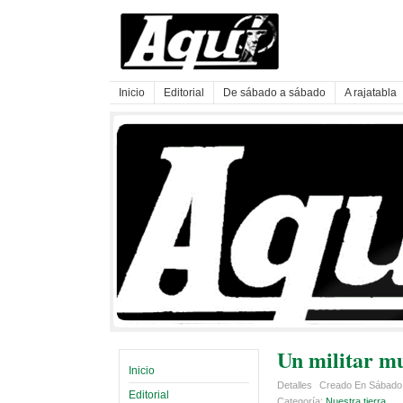
Inicio
Editorial
De sábado a sábado
A rajatabla
Un militar m
Inicio
Detalles
Creado En Sábado,
Editorial
Categoría:
Nuestra tierra