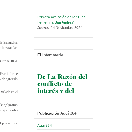
Primera actuación de la “Tuna
Femenina San Andrés”
Jueves, 14 Noviembre 2024
Leer Más...
Trabajo Social prepara
de Sanandita,
encuentro nacional sobre trata y
rdiovascular,
tráfico de personas
El
infamatorio
Sábado, 14 Septiembre 2024
 resistencia,
Leer Más...
De La Razón del
Centro de Estudiantes organiza
?Este informe
conflicto de
taller de software estadístico en
o de agresión
la UMSA
interés y del
Sábado, 14 Septiembre 2024
 velado en el
razonable arte
de tirar la piedra
Leer Más...
le golpearon
Banco Central otorga
y esconder la
 y que perdió
certificados por apoyo al
Publicación
Aquí 364
mano
Séptimo Encuentro de
Economistas
l parecer fue
El Infamatorio
Aquí 364
Sábado, 14 Octubre 2023
Jueves, 10 Diciembre 2020