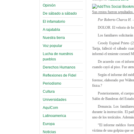
Opinión
Sus restos fueron sepultados 
De sábado a sábado
Por Roberto Charca H. -
El infamatorio
DOLOR. El velorio de los
A rajatabla
Los familiares solicitarán
Nuestra tierra
Ceooly Espinal Prieto (2
Voz popular
Tarija, falleció el sábado cu
Lucha de nuestros
informó el teniente coronel M
pueblos
De acuerdo con el informe
cuando cayó al piso. Fue aten
Derechos Humanos
Según el informe del médi
Reflexiones de Fidel
forense, elaborado por Wálte
Periodismo
física.?
Cultura
Posteriormente, el cuerpo
Salón de Banderas del Estado
Universidades
Denuncia. Los familiares
AquíCom
durante la instrucción. El pa
Latinoamerica
uno de los testículos. Además 
Europa
“El informe médico foren
víctima de una golpiza que se
Noticias