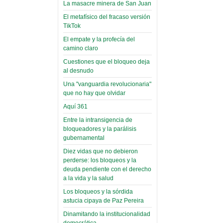
toca y canta con coraje
narco-fotos
La masacre minera de San Juan
Miércoles, 14 Septiembre 2022
(Miscelánea
El metafísico del fracaso versión
Palaciega 8)
TikTok
Leer Más...
Posesionan a dirigentes de
El empate y la profecía del
El Infamatorio
Asociación de Docentes
camino claro
Miércoles, 19 Junio 2019
Domingo, 14 Agosto 2022
Cuestiones que el bloqueo deja
Read more...
al desnudo
Leer Más...
Cosmética
Una "vanguardia revolucionaria"
descolonizadora
que no hay que olvidar
(Miscelánea
Aquí 361
palaciega 7)
Entre la intransigencia de
El Infamatorio
bloqueadores y la parálisis
Lunes, 27 Mayo 2019
gubernamental
Diez vidas que no debieron
Read more...
Creacionismo,
perderse: los bloqueos y la
deuda pendiente con el derecho
filtraciones e
a la vida y la salud
inicio de la
Los bloqueos y la sórdida
campaña del
astucia cipaya de Paz Pereira
MAS
Dinamitando la institucionalidad
democrática