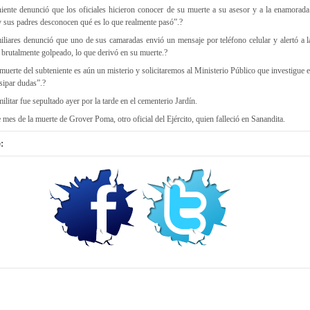
eniente denunció que los oficiales hicieron conocer de su muerte a su asesor y a la enamorada
y sus padres desconocen qué es lo que realmente pasó”.?
iliares denunció que uno de sus camaradas envió un mensaje por teléfono celular y alertó a l
e brutalmente golpeado, lo que derivó en su muerte.?
 muerte del subteniente es aún un misterio y solicitaremos al Ministerio Público que investigue e
isipar dudas”.?
militar fue sepultado ayer por la tarde en el cementerio Jardín.
 mes de la muerte de Grover Poma, otro oficial del Ejército, quien falleció en Sanandita.
: