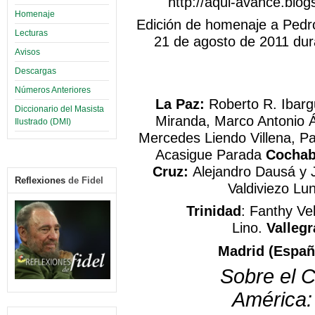
http://aqui-avance.blo
Homenaje
Edición de homenaje a Pedro
Lecturas
21 de agosto de 2011 dur
Avisos
Descargas
Números Anteriores
La Paz:
Roberto R. Ibarg
Diccionario del Masista
Miranda, Marco Antonio Á
Ilustrado (DMI)
Mercedes Liendo Villena, Pa
Acasigue Parada
Cocha
Cruz:
Alejandro Dausá y 
Reflexiones
de Fidel
Valdiviezo Lu
Trinidad
: Fanthy Ve
Lino.
Valleg
Madrid (Españ
Sobre el 
América