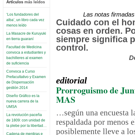
Artículos
más leídos
Las notas firmadas 
‘Los fundadores del
Cuidado con el ho
alba’, un libro cada vez
menos leído
cosas en orden. Po
La Masacre de Kuruyuki
siempre significa 
en tierra guaraní
control.
Facultad de Medicina
convoca a estudiantes y
Denis Did
bachilleres al examen
de suficiencia
Convoca a Curso
Prefacultativo y Examen
editorial
de Dispensación
Prorroguismo de Junto
gestión 2014
MAS
Diseño Gráfico es la
nueva carrera de la
UMSA
…según una encuesta la
La revolución paceña
respaldada por menos el
de 1809: con unidad de
la plebe por la libertad…
posiblemente lleve a lo
Cadena de mentiras e