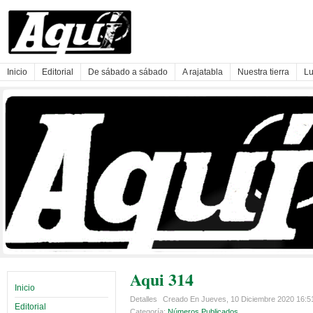
Inicio
Editorial
De sábado a sábado
A rajatabla
Nuestra tierra
Lu
Aqui 314
Inicio
Detalles
Creado En Jueves, 10 Diciembre 2020 16:
Editorial
Categoría:
Números Publicados