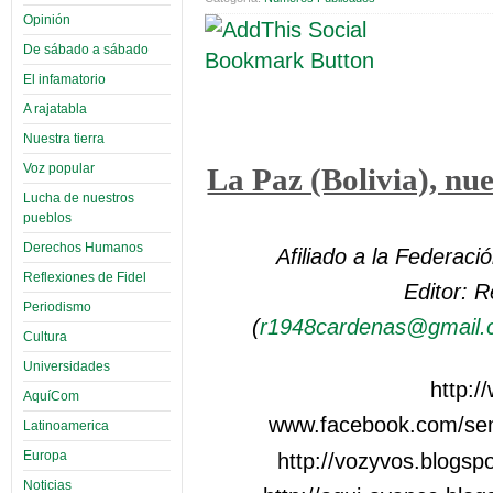
Opinión
De sábado a sábado
El infamatorio
A rajatabla
Nuestra tierra
Voz popular
La Paz (Bolivia), nue
Lucha de nuestros
pueblos
Derechos Humanos
Afiliado a la Federaci
Reflexiones de Fidel
Editor: 
Periodismo
(
r1948cardenas@gmail
Cultura
Universidades
http:
AquíCom
www.facebook.com/sem
Latinoamerica
http://vozyvos.blogsp
Europa
Noticias