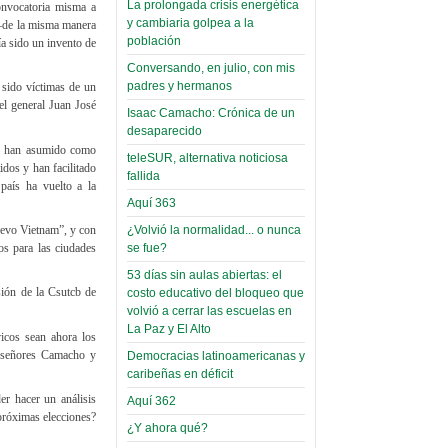
La prolongada crisis energética
convocatoria misma a
Leer Más...
y cambiaria golpea a la
Read more...
 —de la misma manera
Trabajo Social de la UMSA
Infierno Covid
población
ía sido un invento de
volverá a las urnas para elegir a
parte VI:
su directora
Conversando, en julio, con mis
Gabinete de
Sábado, 14 Octubre 2023
padres y hermanos
sido víctimas de un
Áñez se atribuye
el general Juan José
Isaac Camacho: Crónica de un
Leer Más...
construcción de
desaparecido
Candidatos del MAS se
— han asumido como
hospitales
presentarán en la UMSA
teleSUR, alternativa noticiosa
idos y han facilitado
Jueves, 14 Septiembre 2023
fallida
prefabricados en
 país ha vuelto a la
la que no tuvo
Aquí 363
Leer Más...
participación;
Carrera de Geografía realiza
¿Volvió la normalidad... o nunca
nuevo Vietnam”, y con
Segundo Congreso Nacional
se fue?
os para las ciudades
más de 24 horas
Viernes, 14 Octubre 2022
después rectifica
53 días sin aulas abiertas: el
sión de la Csutcb de
costo educativo del bloqueo que
parcialmente
Leer Más...
volvió a cerrar las escuelas en
Docentes y estudiantes de
La Paz y El Alto
El Infamatorio
icos sean ahora los
Trabajo Social de la UMSA
Miércoles, 09 Diciembre 2020
os señores Camacho y
elegirán directora
Democracias latinoamericanas y
Viernes, 14 Octubre 2022
caribeñas en déficit
Read more...
Interpretación
er hacer un análisis
Aquí 362
Leer Más...
próximas elecciones?
de un álbum de
“Tuna Femenina San Andrés”
¿Y ahora qué?
toca y canta con coraje