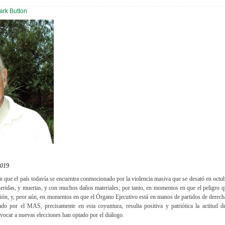
2019
 que el país todavía se encuentra conmocionado por la violencia masiva que se desató en octu
eridas, y muertas, y con muchos daños materiales; por tanto, en momentos en que el peligro q
isión, y, peor aún, en momentos en que el Órgano Ejecutivo está en manos de partidos de derecha
ado por el MAS, precisamente en esta coyuntura, resulta positiva y patriótica la actitud d
nvocar a nuevas elecciones han optado por el diálogo.