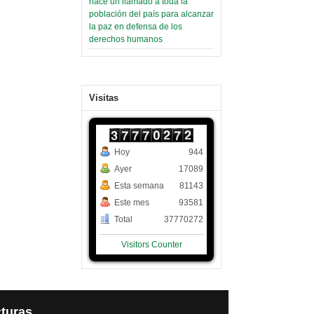
hace un llamado a toda la
población del país para alcanzar
la paz en defensa de los
derechos humanos
Visitas
Hoy
944
Ayer
17089
Esta semana
81143
Este mes
93581
Total
37770272
Visitors Counter
turas