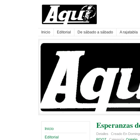
Inicio
Editorial
De sábado a sábado
A rajatabla
Esperanzas de
Inicio
Detalles
Creado En Domingo
Editorial
ROOT
Categoría:
Opinión