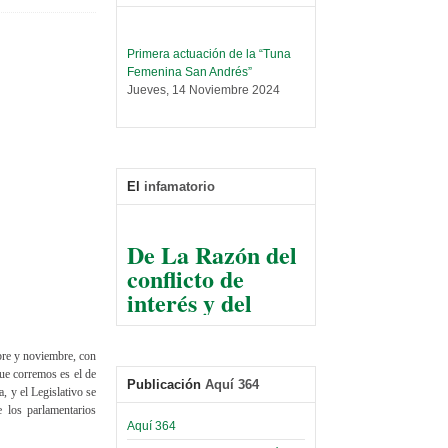
Primera actuación de la “Tuna
Femenina San Andrés”
Jueves, 14 Noviembre 2024
Leer Más...
Trabajo Social prepara
encuentro nacional sobre trata y
tráfico de personas
El
infamatorio
Sábado, 14 Septiembre 2024
Leer Más...
De La Razón del
Centro de Estudiantes organiza
conflicto de
taller de software estadístico en
la UMSA
interés y del
Sábado, 14 Septiembre 2024
razonable arte
de tirar la piedra
Leer Más...
Banco Central otorga
bre y noviembre, con
y esconder la
certificados por apoyo al
ue corremos es el de
mano
Publicación
Aquí 364
Séptimo Encuentro de
, y el Legislativo se
Economistas
e los parlamentarios
El Infamatorio
Sábado, 14 Octubre 2023
Aquí 364
Jueves, 10 Diciembre 2020