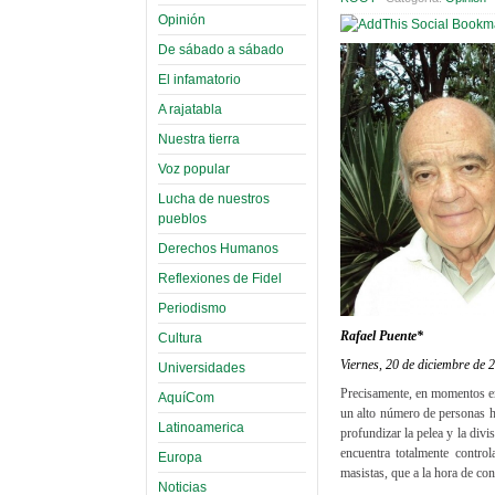
Opinión
De sábado a sábado
El infamatorio
A rajatabla
Nuestra tierra
Voz popular
Lucha de nuestros
pueblos
Derechos Humanos
Reflexiones de Fidel
Periodismo
Rafael Puente
*
Cultura
Viernes, 20 de diciembre de 
Universidades
Precisamente, en momentos en
AquíCom
un alto número de personas h
Latinoamerica
profundizar la pelea y la div
encuentra totalmente control
Europa
masistas, que a la hora de co
Noticias