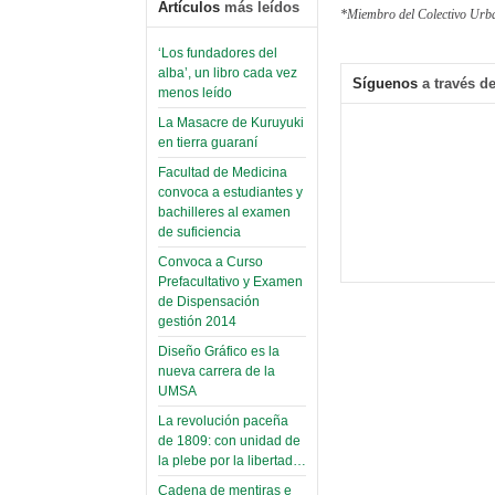
Artículos
más leídos
*Miembro del Colectivo Urb
12
‘Los fundadores del
alba’, un libro cada vez
Síguenos
a través de
menos leído
La Masacre de Kuruyuki
en tierra guaraní
Facultad de Medicina
convoca a estudiantes y
bachilleres al examen
de suficiencia
Convoca a Curso
Prefacultativo y Examen
de Dispensación
gestión 2014
Diseño Gráfico es la
nueva carrera de la
UMSA
La revolución paceña
de 1809: con unidad de
la plebe por la libertad…
Cadena de mentiras e