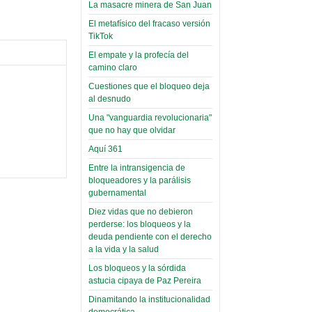
narco-fotos
La masacre minera de San Juan
Miércoles, 14 Septiembre 2022
(Miscelánea
El metafísico del fracaso versión
Palaciega 8)
Leer Más...
TikTok
Posesionan a dirigentes de
El empate y la profecía del
El Infamatorio
Asociación de Docentes
camino claro
Miércoles, 19 Junio 2019
Domingo, 14 Agosto 2022
Cuestiones que el bloqueo deja
Read more...
Leer Más...
al desnudo
Cosmética
Una "vanguardia revolucionaria"
descolonizadora
que no hay que olvidar
(Miscelánea
Aquí 361
palaciega 7)
Entre la intransigencia de
El Infamatorio
bloqueadores y la parálisis
Lunes, 27 Mayo 2019
gubernamental
Diez vidas que no debieron
Read more...
Creacionismo,
perderse: los bloqueos y la
deuda pendiente con el derecho
filtraciones e
a la vida y la salud
inicio de la
Los bloqueos y la sórdida
campaña del
astucia cipaya de Paz Pereira
MAS
Dinamitando la institucionalidad
(Miscelánea
democrática