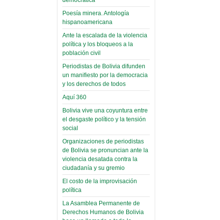
palaciega 6)
Poesía minera. Antología
hispanoamericana
El Infamatorio
Domingo, 12 Mayo 2019
Ante la escalada de la violencia
política y los bloqueos a la
Read more...
población civil
Periodistas de Bolivia difunden
un manifiesto por la democracia
y los derechos de todos
Aquí 360
Bolivia vive una coyuntura entre
el desgaste político y la tensión
social
Organizaciones de periodistas
de Bolivia se pronuncian ante la
violencia desatada contra la
ciudadanía y su gremio
El costo de la improvisación
política
La Asamblea Permanente de
Derechos Humanos de Bolivia