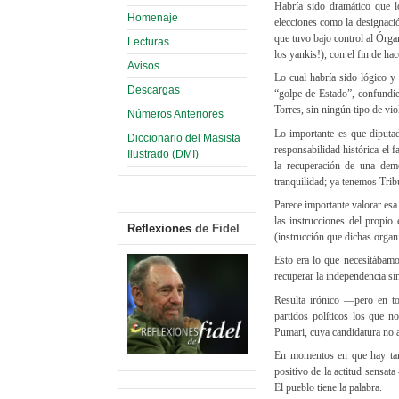
Habría sido dramático que lo
Homenaje
elecciones como la designaci
que tuvo bajo control al Órga
Lecturas
los yankis!), con el fin de ha
Avisos
Lo cual habría sido lógico 
Descargas
“golpe de Estado”, confundie
Torres, sin ningún tipo de vio
Números Anteriores
Lo importante es que diput
Diccionario del Masista
responsabilidad histórica el f
Ilustrado (DMI)
la recuperación de una demo
tranquilidad; ya tenemos Trib
Parece importante valorar esa
las instrucciones del propio
Reflexiones
de Fidel
(instrucción que dichas organ
Esto era lo que necesitábamo
recuperar la independencia si
Resulta irónico —pero en to
partidos políticos los que n
Pumari, cuya candidatura no 
En momentos en que hay tanto
positivo de la actitud sensa
El pueblo tiene la palabra.