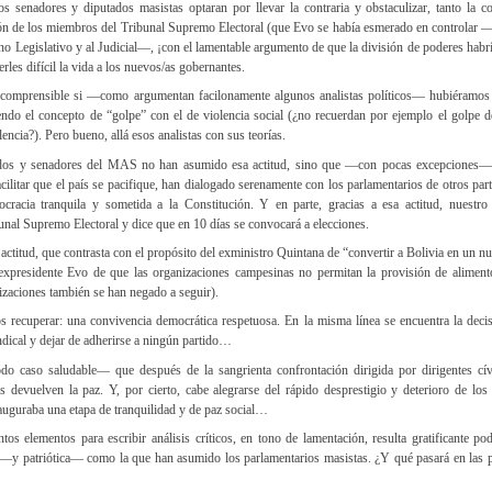
s senadores y diputados masistas optaran por llevar la contraria y obstaculizar, tanto la 
ón de los miembros del Tribunal Supremo Electoral (que Evo se había esmerado en controlar
no Legislativo y al Judicial—, ¡con el lamentable argumento de que la división de poderes habr
cerles difícil la vida a los nuevos/as gobernantes.
y comprensible si —como argumentan facilonamente algunos analistas políticos— hubiéramos 
ndo el concepto de “golpe” con el de violencia social (¿no recuerdan por ejemplo el golpe d
lencia?). Pero bueno, allá esos analistas con sus teorías.
ados y senadores del MAS no han asumido esa actitud, sino que —con pocas excepciones
acilitar que el país se pacifique, han dialogado serenamente con los parlamentarios de otros part
cracia tranquila y sometida a la Constitución. Y en parte, gracias a esa actitud, nuestro
unal Supremo Electoral y dice que en 10 días se convocará a elecciones.
 actitud, que contrasta con el propósito del exministro Quintana de “convertir a Bolivia en un 
 expresidente Evo de que las organizaciones campesinas no permitan la provisión de aliment
izaciones también se han negado a seguir).
s recuperar: una convivencia democrática respetuosa. En la misma línea se encuentra la deci
ndical y dejar de adherirse a ningún partido…
do caso saludable— que después de la sangrienta confrontación dirigida por dirigentes cív
os devuelven la paz. Y, por cierto, cabe alegrarse del rápido desprestigio y deterioro de l
auguraba una etapa de tranquilidad y de paz social…
s elementos para escribir análisis críticos, en tono de lamentación, resulta gratificante pod
ta —y patriótica— como la que han asumido los parlamentarios masistas. ¿Y qué pasará en las 