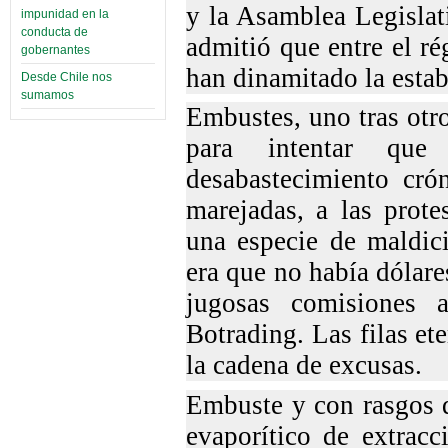
y la Asamblea Legislat
impunidad en la
conducta de
admitió que entre el r
gobernantes
han dinamitado la esta
Desde Chile nos
sumamos
Embustes, uno tras otr
para intentar que
desabastecimiento cró
marejadas, a las prote
una especie de maldic
era que no había dólare
jugosas comisiones a
Botrading. Las filas et
la cadena de excusas.
Embuste y con rasgos d
evaporítico de extrac