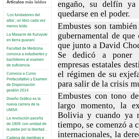
engaño, su delfín ya
Artículos
más leídos
quedarse en el poder.
‘Los fundadores del
alba’, un libro cada vez
Embustes son también 
menos leído
gubernamental de que e
La Masacre de Kuruyuki
en tierra guaraní
que junto a David Cho
Facultad de Medicina
Se dedicó a poner p
convoca a estudiantes y
bachilleres al examen
empresas estatales dest
de suficiencia
el régimen de su exjef
Convoca a Curso
Prefacultativo y Examen
para salir de la crisis 
de Dispensación
gestión 2014
Embustes con tono de 
Diseño Gráfico es la
largo momento, la ex
nueva carrera de la
UMSA
Bolivia y cuando ya 
La revolución paceña
tiempo, se comenzó a c
de 1809: con unidad de
la plebe por la libertad…
internacionales, la der
Cadena de mentiras e