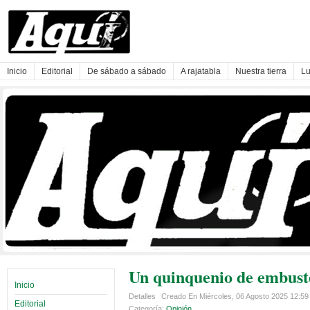
Inicio
Editorial
De sábado a sábado
A rajatabla
Nuestra tierra
Lu
Un quinquenio de embust
Inicio
Detalles
Creado En Miércoles, 06 Agosto 2025 12:5
Editorial
Categoría:
Opinión