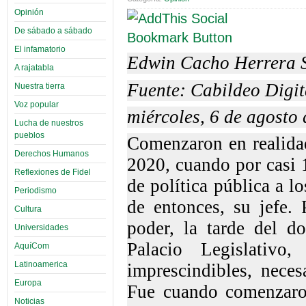
Opinión
De sábado a sábado
El infamatorio
Edwin Cacho Herrera 
A rajatabla
Fuente: Cabildeo Digit
Nuestra tierra
Voz popular
miércoles, 6 de agosto
Lucha de nuestros
pueblos
Comenzaron en realida
Derechos Humanos
2020, cuando por casi 
Reflexiones de Fidel
de política pública a l
Periodismo
de entonces, su jefe. 
Cultura
poder, la tarde del d
Universidades
Palacio Legislativo
AquíCom
Latinoamerica
imprescindibles, nece
Europa
Fue cuando comenzaro
Noticias