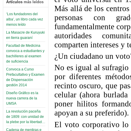
Artículos
más leídos
Más allá de los centros
‘Los fundadores del
personas con grad
alba’, un libro cada vez
fundamentalmente corpo
menos leído
La Masacre de Kuruyuki
autoridades comunit
en tierra guaraní
comparten intereses y te
Facultad de Medicina
convoca a estudiantes y
¿Un ciudadano un voto
bachilleres al examen
de suficiencia
No es igual al sufragio
Convoca a Curso
por diferentes método
Prefacultativo y Examen
de Dispensación
recinto oscuro, que pas
gestión 2014
celular (ahora burlada
Diseño Gráfico es la
nueva carrera de la
poner hilitos forman
UMSA
apoyan a su preferido).
La revolución paceña
de 1809: con unidad de
la plebe por la libertad…
El voto corporativo lo
Cadena de mentiras e