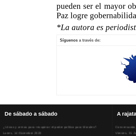
pueden ser el mayor ob
Paz logre gobernabilida
*La autora es periodist
Síguenos
a través de:
De
sábado a sábado
A
rajat
¿Urnas y armas para recuperar el poder político para Morales?
Conversando, 
Lunes, 14 Diciembre 2020
Viernes, 31 J
Superlucho compró muebles y alfombras extranjeros y caros para el
Los sindicato