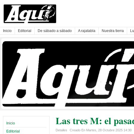
Inicio
Editorial
De sábado a sábado
A rajatabla
Nuestra tierra
Lu
Las tres M: el pasa
Inicio
Detalles
Creado En Martes, 28 Octubre 2025 14:30
Editorial