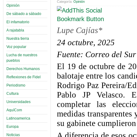
Categoría:
Opinión
Opinión
De sábado a sábado
El infamatorio
Lupe Cajías*
A rajatabla
Nuestra tierra
24 octubre, 2025
Voz popular
Fuente: Correo del Sur
Lucha de nuestros
pueblos
El 19 de octubre de 20
Derechos Humanos
balotaje entre los cand
Reflexiones de Fidel
Rodrigo Paz Pereira/E
Periodismo
Pablo JP Velasco. El
Cultura
Universidades
completar las elecci
AquíCom
medidas transparentes 
Latinoamerica
su gabinete cumplieron
Europa
A diferencia de esos o
Noticias