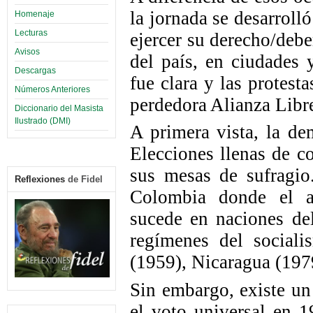
la jornada se desarroll
Homenaje
Lecturas
ejercer su derecho/debe
Avisos
del país, en ciudades 
Descargas
fue clara y las protest
Números Anteriores
perdedora Alianza Libre
Diccionario del Masista
Ilustrado (DMI)
A primera vista, la de
Elecciones llenas de co
sus mesas de sufragio
Reflexiones
de Fidel
Colombia donde el a
sucede en naciones de
regímenes del social
(1959), Nicaragua (1979
Sin embargo, existe u
el voto universal en 