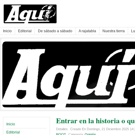
Inicio
Editorial
De sábado a sábado
A rajatabla
Nuestra tierra
Lu
Entrar en la historia o q
Inicio
Detalles
Creado En Domingo, 21 Diciembre 2025 14
Editorial
ROOT
Categoría:
Opinión