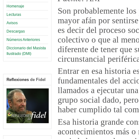
Homenaje
Son probablemente los p
Lecturas
mayor afán por sentirse
Avisos
es decir del proceso so
Descargas
colectivo o que al meno
Números Anteriores
diferente de tener que 
Diccionario del Masista
Ilustrado (DMI)
circunstancial periféric
Entrar en esa historia e
fundamentales del acci
Reflexiones
de Fidel
llamados a ejecutar una
grupo social dado, pero
haber cumplido tal com
Esa historia grande con
acontecimientos más o 