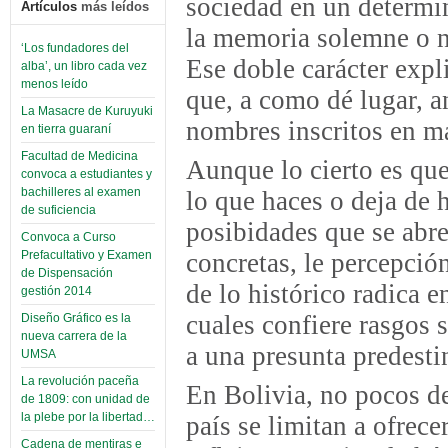
sociedad en un determi
Artículos
más leídos
la memoria solemne o no
‘Los fundadores del
Ese doble carácter expl
alba’, un libro cada vez
menos leído
que, a como dé lugar, a
La Masacre de Kuruyuki
nombres inscritos en m
en tierra guaraní
Facultad de Medicina
Aunque lo cierto es que
convoca a estudiantes y
bachilleres al examen
lo que haces o deja de 
de suficiencia
posibidades que se abre
Convoca a Curso
concretas, le percepció
Prefacultativo y Examen
de Dispensación
de lo histórico radica e
gestión 2014
cuales confiere rasgos 
Diseño Gráfico es la
nueva carrera de la
a una presunta predesti
UMSA
La revolución paceña
En Bolivia, no pocos de
de 1809: con unidad de
la plebe por la libertad…
país se limitan a ofrec
Cadena de mentiras e