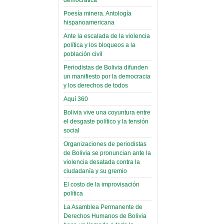
(Miscelánea
palaciega 6)
Poesía minera. Antología
hispanoamericana
El Infamatorio
Ante la escalada de la violencia
Domingo, 12 Mayo 2019
política y los bloqueos a la
población civil
Read more...
Periodistas de Bolivia difunden
un manifiesto por la democracia
y los derechos de todos
Aquí 360
Bolivia vive una coyuntura entre
el desgaste político y la tensión
social
Organizaciones de periodistas
de Bolivia se pronuncian ante la
violencia desatada contra la
ciudadanía y su gremio
El costo de la improvisación
política
La Asamblea Permanente de
Derechos Humanos de Bolivia