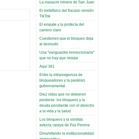
toca y canta con coraje
narco-fotos
La masacre minera de San Juan
Miércoles, 14 Septiembre 2022
(Miscelánea
El metafísico del fracaso versión
Palaciega 8)
TikTok
Leer Más...
Posesionan a dirigentes de
El empate y la profecía del
El Infamatorio
Asociación de Docentes
camino claro
Miércoles, 19 Junio 2019
Domingo, 14 Agosto 2022
Cuestiones que el bloqueo deja
Read more...
al desnudo
Leer Más...
Cosmética
Una "vanguardia revolucionaria"
descolonizadora
que no hay que olvidar
(Miscelánea
Aquí 361
palaciega 7)
Entre la intransigencia de
El Infamatorio
bloqueadores y la parálisis
Lunes, 27 Mayo 2019
gubernamental
Diez vidas que no debieron
Read more...
perderse: los bloqueos y la
Creacionismo,
deuda pendiente con el derecho
filtraciones e
a la vida y la salud
inicio de la
Los bloqueos y la sórdida
campaña del
astucia cipaya de Paz Pereira
MAS
Dinamitando la institucionalidad
democrática