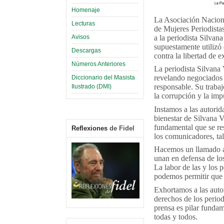
Homenaje
La Asociación Nacional
Lecturas
de Mujeres Periodista
Avisos
a la periodista Silva
supuestamente utilizó 
Descargas
contra la libertad de e
Números Anteriores
La periodista Silvana
revelando negociados y
Diccionario del Masista
responsable. Su trabaj
Ilustrado (DMI)
la corrupción y la im
Instamos a las autorid
bienestar de Silvana V
fundamental que se res
Reflexiones
de Fidel
los comunicadores, tal
Hacemos un llamado a 
unan en defensa de los
La labor de las y los 
podemos permitir que l
Exhortamos a las autor
derechos de los period
prensa es pilar fundam
todas y todos.