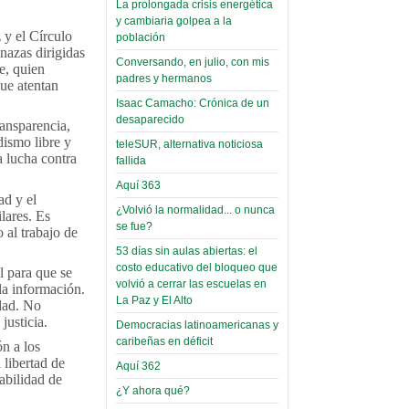
La prolongada crisis energética
Leer Más...
y cambiaria golpea a la
Read more...
Trabajo Social de la UMSA
 y el Círculo
Infierno Covid
población
volverá a las urnas para elegir a
nazas dirigidas
parte VI:
Conversando, en julio, con mis
su directora
e, quien
padres y hermanos
Gabinete de
Sábado, 14 Octubre 2023
que atentan
Áñez se atribuye
Isaac Camacho: Crónica de un
Leer Más...
desaparecido
construcción de
ansparencia,
Candidatos del MAS se
dismo libre y
teleSUR, alternativa noticiosa
hospitales
presentarán en la UMSA
a lucha contra
fallida
Jueves, 14 Septiembre 2023
prefabricados en
Aquí 363
la que no tuvo
Leer Más...
ad y el
¿Volvió la normalidad... o nunca
participación;
Carrera de Geografía realiza
lares. Es
se fue?
Segundo Congreso Nacional
 al trabajo de
más de 24 horas
Viernes, 14 Octubre 2022
53 días sin aulas abiertas: el
después rectifica
costo educativo del bloqueo que
l para que se
parcialmente
Leer Más...
volvió a cerrar las escuelas en
la información.
Docentes y estudiantes de
La Paz y El Alto
edad. No
El Infamatorio
Trabajo Social de la UMSA
justicia.
Democracias latinoamericanas y
Miércoles, 09 Diciembre 2020
elegirán directora
caribeñas en déficit
ón a los
Viernes, 14 Octubre 2022
Read more...
 libertad de
Aquí 362
Interpretación
abilidad de
Leer Más...
de un álbum de
¿Y ahora qué?
“Tuna Femenina San Andrés”