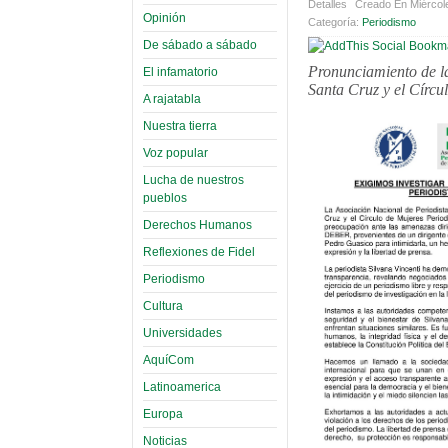
Detalles
Creado En Miércol
Opinión
Categoría:
Periodismo
De sábado a sábado
Pronunciamiento de la
El infamatorio
Santa Cruz y el Círcu
A rajatabla
Nuestra tierra
Voz popular
Lucha de nuestros
pueblos
Derechos Humanos
Reflexiones de Fidel
Periodismo
Cultura
Universidades
AquíCom
Latinoamerica
Europa
Noticias