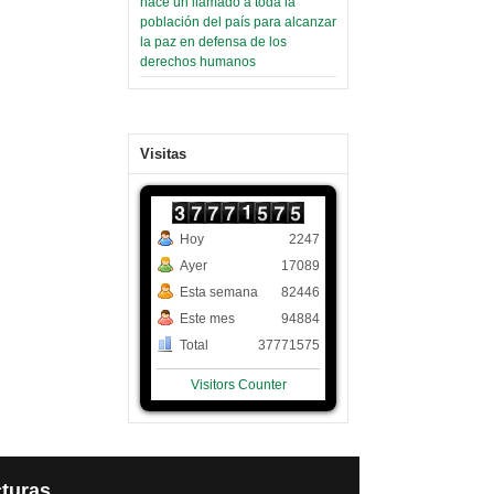
hace un llamado a toda la
población del país para alcanzar
la paz en defensa de los
derechos humanos
Visitas
Hoy
2247
Ayer
17089
Esta semana
82446
Este mes
94884
Total
37771575
Visitors Counter
turas