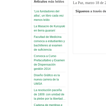
Artículos
más leídos
La Paz, marzo 18 de 
Síguenos
a través de
‘Los fundadores del
alba’, un libro cada vez
menos leído
La Masacre de Kuruyuki
en tierra guaraní
Facultad de Medicina
convoca a estudiantes y
bachilleres al examen
de suficiencia
Convoca a Curso
Prefacultativo y Examen
de Dispensación
gestión 2014
Diseño Gráfico es la
nueva carrera de la
UMSA
La revolución paceña
de 1809: con unidad de
la plebe por la libertad…
Cadena de mentiras e