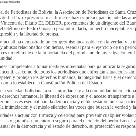
 de Periodistas de Bolivia, la Asociación de Periodistas de Santa Cruz
s de La Paz expresan su más firme rechazo y preocupación ante las ame
na Vincenti del Diario EL DEBER, provenientes de un dirigente del Baur
el teléfono de Pedro Guasico para intimidarla, un hecho inaceptable y 
xpresión y la libertad de prensa.
 Vincenti ha demostrado un compromiso incansable con la verdad y la tr
 abusos relacionados con tierras, esencial para el ejercicio de un perio
o es un referente de la importancia del periodismo de investigación en l
punidad.
ades competentes a tomar medidas inmediatas para garantizar la segurid
incenti, así como de todos los periodistas que enfrentan situaciones simi
peten y protejan los derechos humanos, la integridad física y el derecho
 como lo establece la Constitución Política del Estado.
la sociedad boliviana, a sus autoridades y a la comunidad internaciona
 derechos humanos, la libertad de expresión y el acceso transparente a 
periodistas es esencial para la democracia y el bienestar de nuestra soci
a intimidación y el miedo silencien las voces que buscan la verdad y la 
idades a actuar con firmeza y celeridad para prevenir cualquier violaci
istas y garantizar un entorno seguro para el ejercicio del periodismo. La
ental de la democracia y el estado de derecho, su protección es respons