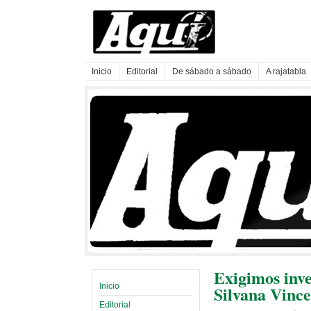
Inicio
Editorial
De sábado a sábado
A rajatabla
Exigimos inve
Inicio
Silvana Vince
Editorial