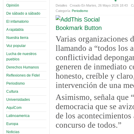
Opinión
Detalles
Creado En Martes, 26 Mayo 2026 18:43
Ca
Categoría:
Periodismo
De sábado a sábado
El infamatorio
A rajatabla
Varias organizaciones d
Nuestra tierra
Voz popular
llamando a “todos los a
Lucha de nuestros
conflictividad depongan
pueblos
generen de inmediato c
Derechos Humanos
honesto, creíble y claro
Reflexiones de Fidel
intervención de una me
Periodismo
Cultura
Asimismo, señala que “l
Universidades
democracia que se aviz
AquíCom
de los acontecimientos 
Latinoamerica
concurso de todos.”
Europa
Noticias