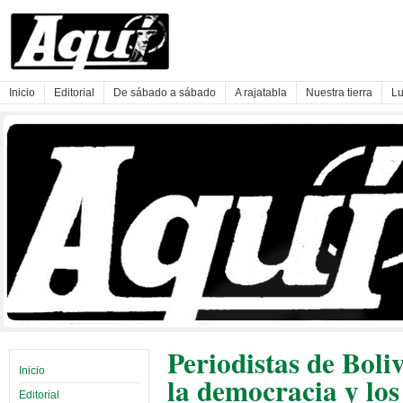
Inicio
Editorial
De sábado a sábado
A rajatabla
Nuestra tierra
Lu
Periodistas de Boli
Inicio
la democracia y los
Editorial