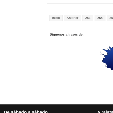
Inicio
Anterior
253
254
25
Síguenos
a través de:
De
sábado a sábado
A
rajat