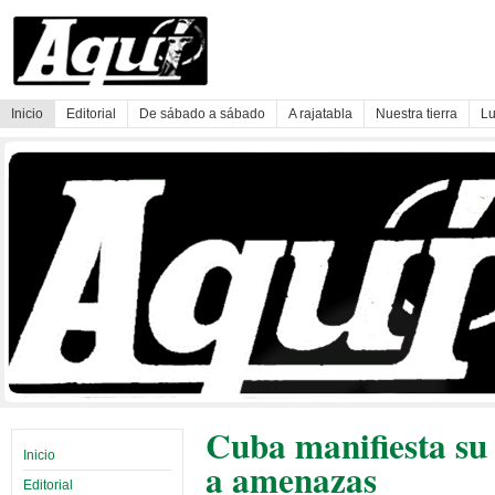
Inicio
Editorial
De sábado a sábado
A rajatabla
Nuestra tierra
Lu
Cuba manifiesta su 
Inicio
a amenazas
Editorial