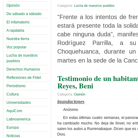
Opinión
Categoría:
Lucha de nuestros pueblos
De sábado a sábado
"Frente a los intentos de fr
El infamatorio
estará presente toda la soli
A rajatabla
cabe ninguna duda", manifes
Nuestra tierra
Rodríguez Parrilla, a 
Voz popular
Choquehuanca, durante un
Lucha de nuestros
martes en la sede de la Canci
pueblos
Derechos Humanos
Testimonio de un habitan
Reflexiones de Fidel
Reyes, Beni
Periodismo
Cultura
Categoría:
Opinión
inundaciones
Universidades
Anónimo
AquíCom
En estas últimas cuatro semanas, el pano
Latinoamerica
ha cambiado mucho. No deja de llover, no entr
Europa
salen los autos a Rurrenabaque. Dicen que es 
Dios.
Noticias