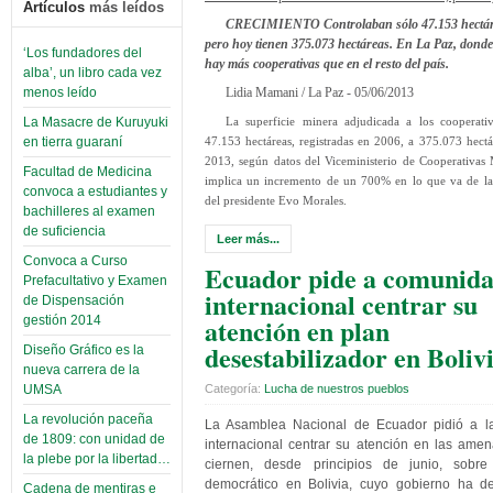
Artículos
más leídos
CRECIMIENTO
Controlaban sólo 47.153 hectá
pero hoy tienen 375.073 hectáreas. En La Paz, donde
‘Los fundadores del
hay más cooperativas que en el resto del país.
alba’, un libro cada vez
menos leído
Lidia Mamani / La Paz - 05/06/2013
La Masacre de Kuruyuki
La superficie minera adjudicada a los cooperativ
en tierra guaraní
47.153 hectáreas, registradas en 2006, a 375.073 hect
2013, según datos del Viceministerio de Cooperativas 
Facultad de Medicina
implica un incremento de un 700% en lo que va de la
convoca a estudiantes y
del presidente Evo Morales.
bachilleres al examen
de suficiencia
Leer más...
Convoca a Curso
Ecuador pide a comunid
Prefacultativo y Examen
internacional centrar su
de Dispensación
atención en plan
gestión 2014
desestabilizador en Boliv
Diseño Gráfico es la
nueva carrera de la
UMSA
Categoría:
Lucha de nuestros pueblos
La revolución paceña
La Asamblea Nacional de Ecuador pidió a l
de 1809: con unidad de
internacional centrar su atención en las ame
la plebe por la libertad…
ciernen, desde principios de junio, sobre
democrático en Bolivia, cuyo gobierno ha d
Cadena de mentiras e