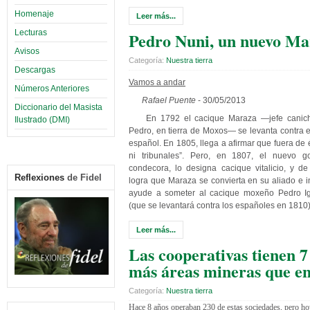
Homenaje
Leer más...
Lecturas
Pedro Nuni, un nuevo Ma
Avisos
Categoría:
Nuestra tierra
Descargas
Vamos a andar
Números Anteriores
Rafael Puente
- 30/05/2013
Diccionario del Masista
En 1792 el cacique Maraza —jefe canic
Ilustrado (DMI)
Pedro, en tierra de Moxos— se levanta contra 
español. En 1805, llega a afirmar que fuera de 
ni tribunales”. Pero, en 1807, el nuevo g
condecora, lo designa cacique vitalicio, y 
Reflexiones
de Fidel
logra que Maraza se convierta en su aliado e i
ayude a someter al cacique moxeño Pedro I
(que se levantará contra los españoles en 1810)
Leer más...
Las cooperativas tienen 7
más áreas mineras que e
Categoría:
Nuestra tierra
Hace 8 años operaban 230 de estas sociedades, pero h