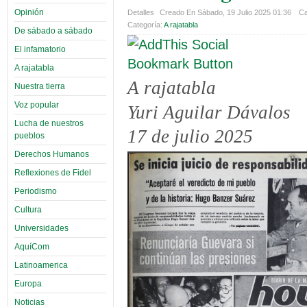
Opinión
Detalles
Creado En Sábado, 19 Julio 2025 01:36
Ca
Categoría:
A rajatabla
De sábado a sábado
El infamatorio
A rajatabla
A rajatabla
Nuestra tierra
Voz popular
Yuri Aguilar Dávalos
Lucha de nuestros
17 de julio 2025
pueblos
Derechos Humanos
Reflexiones de Fidel
Periodismo
Cultura
Universidades
AquíCom
Latinoamerica
Europa
Noticias