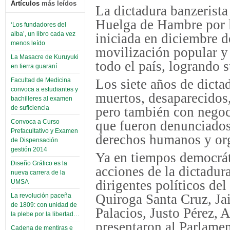
Artículos
más leídos
La dictadura banzerista
Huelga de Hambre por la
‘Los fundadores del
alba’, un libro cada vez
iniciada en diciembre d
menos leído
movilización popular y 
La Masacre de Kuruyuki
todo el país, logrando s
en tierra guaraní
Los siete años de dicta
Facultad de Medicina
convoca a estudiantes y
muertos, desaparecidos,
bachilleres al examen
pero también con negoc
de suficiencia
que fueron denunciados
Convoca a Curso
Prefacultativo y Examen
derechos humanos y org
de Dispensación
gestión 2014
Ya en tiempos democrá
Diseño Gráfico es la
acciones de la dictadur
nueva carrera de la
dirigentes políticos de
UMSA
Quiroga Santa Cruz, Ja
La revolución paceña
de 1809: con unidad de
Palacios, Justo Pérez
la plebe por la libertad…
presentaron al Parlame
Cadena de mentiras e