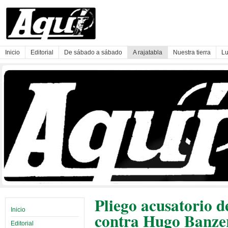
Inicio
Editorial
De sábado a sábado
A rajatabla
Nuestra tierra
Lu
Pliego acusatorio d
Inicio
contra Hugo Banze
Editorial