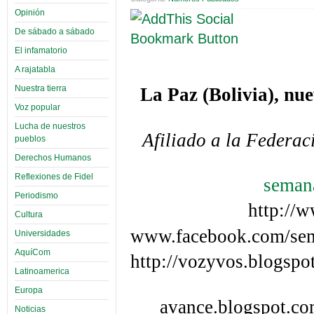
Opinión
De sábado a sábado
El infamatorio
A rajatabla
Nuestra tierra
La Paz (Bolivia), nu
Voz popular
Lucha de nuestros
Afiliado a la Federac
pueblos
Derechos Humanos
Reflexiones de Fidel
seman
Periodismo
http://
Cultura
www.facebook.com/sem
Universidades
AquíCom
http://vozyvos.blogspo
Latinoamerica
Europa
avance.blogspot.c
Noticias