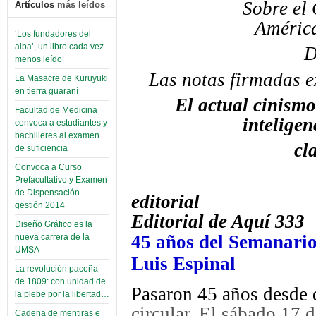
Sobre el
Artículos
más leídos
Améric
‘Los fundadores del
alba’, un libro cada vez
D
menos leído
Las notas firmadas ex
La Masacre de Kuruyuki
en tierra guaraní
El actual cinismo
Facultad de Medicina
inteligen
convoca a estudiantes y
bachilleres al examen
cl
de suficiencia
Convoca a Curso
Prefacultativo y Examen
de Dispensación
editorial
gestión 2014
Editorial de Aquí 333
Diseño Gráfico es la
45 años del Semanario
nueva carrera de la
UMSA
Luis Espinal
La revolución paceña
de 1809: con unidad de
Pasaron 45 años desde
la plebe por la libertad…
circular. El sábado 17 
Cadena de mentiras e