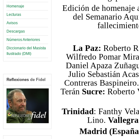
Edición de homenaje 
Homenaje
del Semanario Aquí
Lecturas
Avisos
fallecimien
Descargas
Números Anteriores
La Paz:
Roberto R.
Diccionario del Masista
Ilustrado (DMI)
Wilfredo Pomar Mira
Daniel Apaza Zuñagu
Julio Sebastián Aca
Reflexiones
de Fidel
Contreras Baspineiro
Terán
Sucre:
Roberto 
Trinidad
: Fanthy Vel
Lino.
Vallegr
Madrid (España