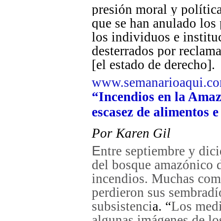
presión moral y polític
que se han anulado los 
los individuos e instit
desterrados por reclama
[el estado de derecho].
www.semanarioaqui.c
“Incendios en la Amaz
escasez de alimentos 
Por Karen Gil
E
ntre septiembre y dic
del bosque amazónico d
incendios. Muchas comu
perdieron sus sembradío
subsistenci
a.
“
Los medi
algunas imágenes de lo