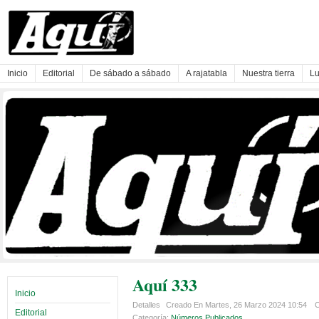
Inicio
Editorial
De sábado a sábado
A rajatabla
Nuestra tierra
Lu
Aquí 333
Inicio
Detalles
Creado En Martes, 26 Marzo 2024 10:54
C
Editorial
Categoría:
Números Publicados