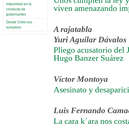
Unos cumplen la ley y 
impunidad en la
viven amenazando i
conducta de
gobernantes
Desde Chile nos
A rajatabla
sumamos
Yuri Aguilar Dávalos
Pliego acusatorio del 
Hugo Banzer Suárez
Víctor Montoya
Asesinato y desaparic
Luis Fernando Cama
La cara k´ara nos cost