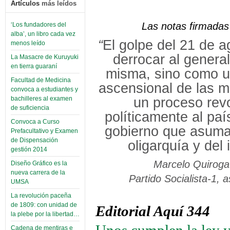
Artículos
más leídos
Las notas firmadas 
‘Los fundadores del
alba’, un libro cada vez
“
El golpe del 21 de 
menos leído
derrocar al genera
La Masacre de Kuruyuki
en tierra guaraní
misma, sino como u
Facultad de Medicina
ascensional de las m
convoca a estudiantes y
un proceso revo
bachilleres al examen
de suficiencia
políticamente al pa
Convoca a Curso
gobierno que asuma 
Prefacultativo y Examen
de Dispensación
oligarquía y del
gestión 2014
Marcelo Quiroga 
Diseño Gráfico es la
nueva carrera de la
Partido Socialista-1, 
UMSA
La revolución paceña
de 1809: con unidad de
Editorial Aquí 344
la plebe por la libertad…
Cadena de mentiras e