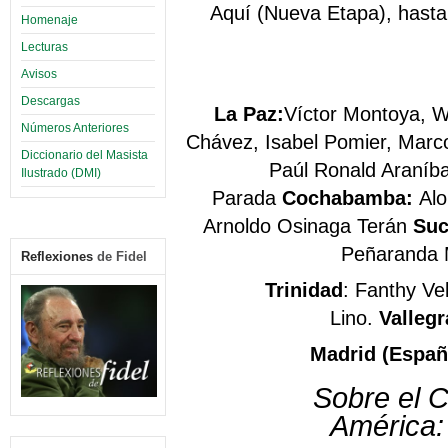
Aquí (Nueva Etapa), hasta 
Homenaje
Lecturas
Avisos
Descargas
La Paz:
Víctor Montoya,
W
Números Anteriores
Chávez, Isabel Pomier, Marc
Diccionario del Masista
Paúl Ronald Araníba
Ilustrado (DMI)
Parada
Cochabamba:
Alo
Arnoldo Osinaga Terán
Suc
Peñaranda 
Reflexiones
de Fidel
Trinidad
: Fanthy Ve
Lino.
Valleg
Madrid (Españ
Sobre el 
América