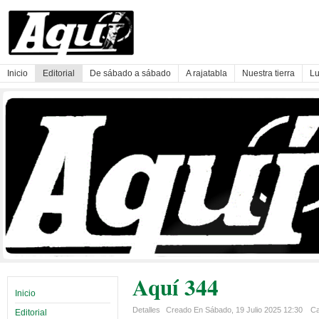
Inicio
Editorial
De sábado a sábado
A rajatabla
Nuestra tierra
Lu
Aquí 344
Inicio
Detalles
Creado En Sábado, 19 Julio 2025 12:30
Ca
Editorial