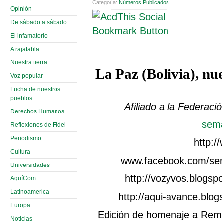
Categoría:
Números Publicados
Opinión
De sábado a sábado
El infamatorio
A rajatabla
Nuestra tierra
La Paz (Bolivia), nu
Voz popular
Lucha de nuestros
pueblos
Afiliado a la Federaci
Derechos Humanos
sem
Reflexiones de Fidel
Periodismo
http:
Cultura
www.facebook.com/sem
Universidades
http://vozyvos.blogsp
AquíCom
Latinoamerica
http://aqui-avance.blo
Europa
Edición de homenaje a Remb
Noticias