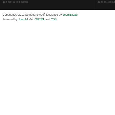
Viernes, 11 Diciembre 2020
La humillación
Isaac Sandóval Rodríguez, intelectual de los trabajadores bolivianos
Jueves, 15 E
Viernes, 11 Diciembre 2020
Adela Zamudio
Copyright © 2012 Semanario Aquí. Designed by
JoomShaper
Medios de difusión, amigos y enemigos de Evo Morales
Domingo, 12 
Powered by
Joomla!
Valid
XHTML
and
CSS
Viernes, 11 Diciembre 2020
Pliego acusat
En Bolivia, por la alianza obrera-campesina hacen más los trabajadores
Banzer Suáre
del campo que los proletarios
Sábado, 19 Ju
Viernes, 11 Diciembre 2020