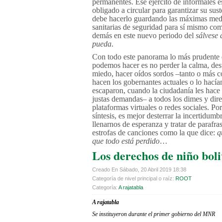
permanentes. Ese ejército de informales e
obligado a circular para garantizar su sus
debe hacerlo guardando las máximas med
sanitarias de seguridad para sí mismo com
demás en este nuevo periodo del
sálvese 
pueda
.
Con todo este panorama lo más prudente
podemos hacer es no perder la calma, dest
miedo, hacer oídos sordos –tanto o más 
hacen los gobernantes actuales o lo hacía
escaparon, cuando la ciudadanía les hace
justas demandas– a todos los dimes y dire
plataformas virtuales o redes sociales. Po
síntesis, es mejor desterrar la incertidumb
llenarnos de esperanza y tratar de parafra
estrofas de canciones como la que dice:
q
que todo está perdido
…
Los derechos de niño bol
Creado En Sábado, 20 Abril 2019 18:38
Categoría de nivel principal o raíz:
ROOT
Categoría:
A rajatabla
A rajatabla
Se instituyeron durante el primer gobierno del MNR