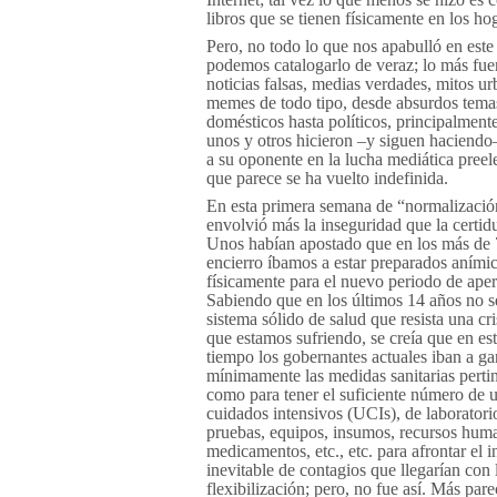
libros que se tienen físicamente en los ho
Pero, no todo lo que nos apabulló en este
podemos catalogarlo de veraz; lo más fue
noticias falsas, medias verdades, mitos ur
memes de todo tipo, desde absurdos tema
domésticos hasta políticos, principalmen
unos y otros hicieron –y siguen haciendo
a su oponente en la lucha mediática preele
que parece se ha vuelto indefinida.
En esta primera semana de “normalizació
envolvió más la inseguridad que la certi
Unos habían apostado que en los más de 
encierro íbamos a estar preparados aním
físicamente para el nuevo periodo de aper
Sabiendo que en los últimos 14 años no 
sistema sólido de salud que resista una cr
que estamos sufriendo, se creía que en es
tiempo los gobernantes actuales iban a ga
mínimamente las medidas sanitarias perti
como para tener el suficiente número de 
cuidados intensivos (UCIs), de laboratori
pruebas, equipos, insumos, recursos hum
medicamentos, etc., etc. para afrontar el 
inevitable de contagios que llegarían con 
flexibilización; pero, no fue así. Más pare