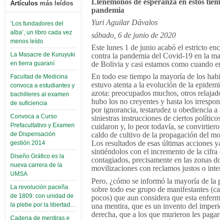
Llenémonos de esperanza en estos tie
Artículos
más leídos
pandemia
Yuri Aguilar Dávalos
‘Los fundadores del
alba’, un libro cada vez
sábado, 6 de junio de 2020
menos leído
Este lunes 1 de junio acabó el estricto enc
La Masacre de Kuruyuki
contra la pandemia del Covid-19 en la ma
de Bolivia y casi estamos como cuando 
en tierra guaraní
En todo ese tiempo la mayoría de los habi
Facultad de Medicina
estuvo atenta a la evolución de la epidem
convoca a estudiantes y
azota: preocupados muchos, otros relajad
bachilleres al examen
hubo los no creyentes y hasta los irrespo
de suficiencia
por ignorancia, testarudez u obediencia a
Convoca a Curso
siniestras instrucciones de ciertos político
Prefacultativo y Examen
cuidaron y, lo peor todavía, se convirtiero
de Dispensación
caldo de cultivo de la propagación del mor
Los resultados de esas últimas acciones 
gestión 2014
sintiéndolos con el incremento de la cifra
Diseño Gráfico es la
contagiados, precisamente en las zonas 
nueva carrera de la
movilizaciones con reclamos justos o inte
UMSA
Pero, ¿cómo se informó la mayoría de la 
La revolución paceña
sobre todo ese grupo de manifestantes (c
de 1809: con unidad de
pocos) que aun considera que esta enfer
la plebe por la libertad…
una mentira, que es un invento del imperi
derecha, que a los que murieron les paga
Cadena de mentiras e