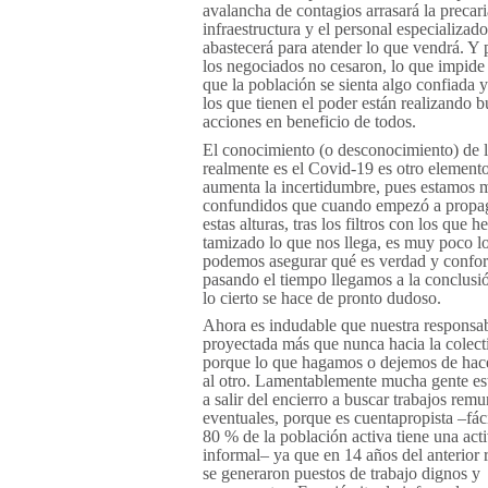
avalancha de contagios arrasará la precari
infraestructura y el personal especializad
abastecerá para atender lo que vendrá. Y
los negociados no cesaron, lo que impid
que la población se sienta algo confiada 
los que tienen el poder están realizando 
acciones en beneficio de todos.
El conocimiento (o desconocimiento) de 
realmente es el Covid-19 es otro element
aumenta la incertidumbre, pues estamos 
confundidos que cuando empezó a propag
estas alturas, tras los filtros con los que 
tamizado lo que nos llega, es muy poco l
podemos asegurar qué es verdad y confo
pasando el tiempo llegamos a la conclusi
lo cierto se hace de pronto dudoso.
Ahora es indudable que nuestra responsab
proyectada más que nunca hacia la colect
porque lo que hagamos o dejemos de hace
al otro. Lamentablemente mucha gente es
a salir del encierro a buscar trabajos rem
eventuales, porque es cuentapropista –fác
80 % de la población activa tiene una act
informal– ya que en 14 años del anterior
se generaron puestos de trabajo dignos y