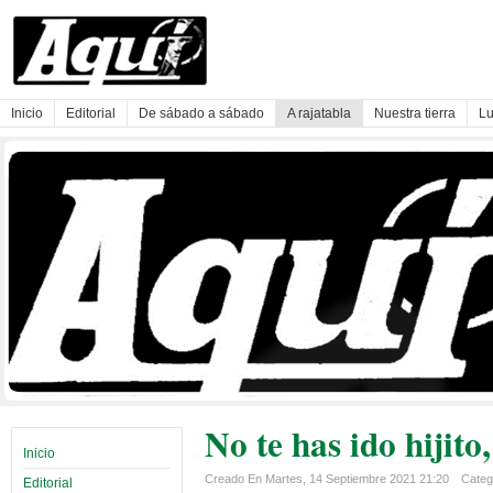
Inicio
Editorial
De sábado a sábado
A rajatabla
Nuestra tierra
Lu
No te has ido hijito
Inicio
Creado En Martes, 14 Septiembre 2021 21:20
Catego
Editorial