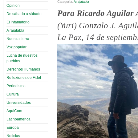
Categoría:
A rajatabla
Opinión
Para Ricardo Aguilar
De sábado a sábado
El infamatorio
(Yuri) Gonzalo J. Agui
A rajatabla
La Paz, 14 de septiemb
Nuestra tierra
Voz popular
Lucha de nuestros
pueblos
Derechos Humanos
Reflexiones de Fidel
Periodismo
Cultura
Universidades
AquíCom
Latinoamerica
Europa
Noticias