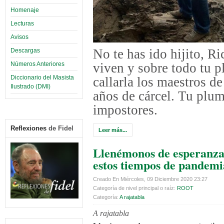
Homenaje
Lecturas
Avisos
No te has ido hijito, Ri
Descargas
viven y sobre todo tu p
Números Anteriores
Diccionario del Masista
callarla los maestros de
Ilustrado (DMI)
años de cárcel. Tu plum
impostores.
Reflexiones
de Fidel
Leer más...
Llenémonos de esperanza
estos tiempos de pandemi
Creado En Miércoles, 09 Diciembre 2020 23:27
Categoría de nivel principal o raíz:
ROOT
Categoría:
A rajatabla
A rajatabla