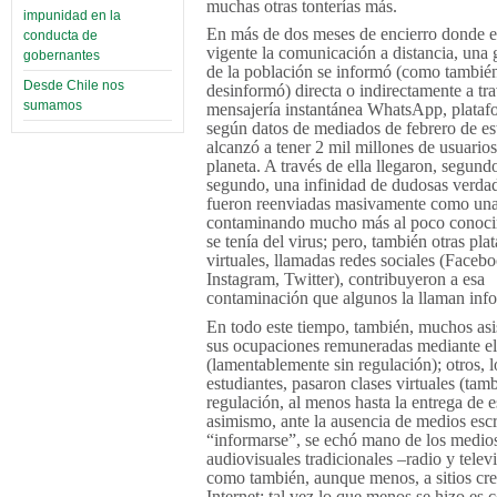
muchas otras tonterías más.
impunidad en la
En más de dos meses de encierro donde 
conducta de
vigente la comunicación a distancia, una 
gobernantes
de la población se informó (como tambié
Desde Chile nos
desinformó) directa o indirectamente a tra
sumamos
mensajería instantánea WhatsApp, plataf
según datos de mediados de febrero de es
alcanzó a tener 2 mil millones de usuarios
planeta. A través de ella llegaron, segund
segundo, una infinidad de dudosas verdad
fueron reenviadas masivamente como una
contaminando mucho más al poco conoci
se tenía del virus; pero, también otras pla
virtuales, llamadas redes sociales (Faceb
Instagram, Twitter), contribuyeron a esa
contaminación que algunos la llaman inf
En todo este tiempo, también, muchos asi
sus ocupaciones remuneradas mediante el 
(lamentablemente sin regulación); otros, l
estudiantes, pasaron clases virtuales (tam
regulación, al menos hasta la entrega de e
asimismo, ante la ausencia de medios escr
“informarse”, se echó mano de los medio
audiovisuales tradicionales –radio y telev
como también, aunque menos, a sitios cre
Internet; tal vez lo que menos se hizo es 