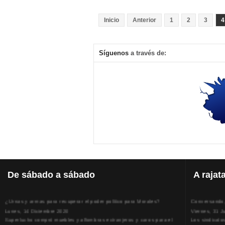
Inicio
Anterior
1
2
3
4
Síguenos
a través de:
De
sábado a sábado
A
rajat
¿Urnas y armas para recuperar el poder político para Morales?
Conversando, 
Lunes, 14 Diciembre 2020
Viernes, 31 J
Superlucho compró muebles y alfombras extranjeros y caros para el
Los sindicato
que fue su ministerio
Jueves, 30 Ab