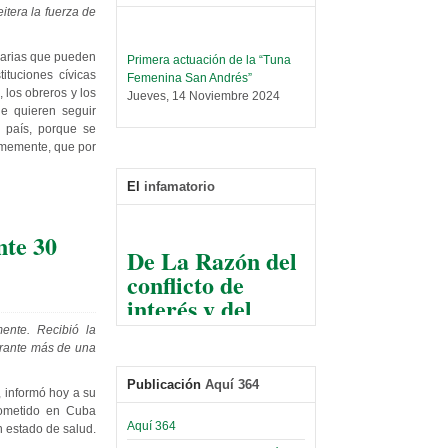
itera la fuerza de
Primera actuación de la “Tuna
narias que pueden
Femenina San Andrés”
ituciones cívicas
Jueves, 14 Noviembre 2024
 los obreros y los
ue quieren seguir
Leer Más...
 país, porque se
Trabajo Social prepara
nimemente, que por
encuentro nacional sobre trata y
tráfico de personas
El
infamatorio
Sábado, 14 Septiembre 2024
Leer Más...
nte 30
De La Razón del
Centro de Estudiantes organiza
conflicto de
taller de software estadístico en
la UMSA
interés y del
Sábado, 14 Septiembre 2024
razonable arte
mente. Recibió la
de tirar la piedra
Leer Más...
durante más de una
Banco Central otorga
y esconder la
certificados por apoyo al
Publicación
Aquí 364
mano
 informó hoy a su
Séptimo Encuentro de
sometido en Cuba
Economistas
El Infamatorio
Aquí 364
n estado de salud.
Sábado, 14 Octubre 2023
Jueves, 10 Diciembre 2020