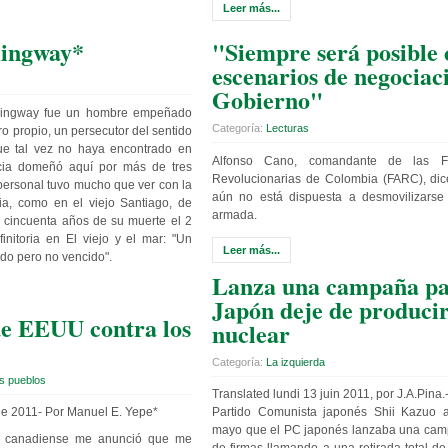
Leer más...
ingway*
"Siempre será posible 
escenarios de negociac
Gobierno"
emingway fue un hombre empeñado
Categoría:
Lecturas
o propio, un persecutor del sentido
ue tal vez no haya encontrado en
Alfonso Cano, comandante de las F
cia domeñó aquí por más de tres
Revolucionarias de Colombia (FARC), dice
ersonal tuvo mucho que ver con la
aún no está dispuesta a desmovilizarse 
cia, como en el viejo Santiago, de
armada.
a cincuenta años de su muerte el 2
finitoria en El viejo y el mar: "Un
Leer más...
do pero no vencido".
Lanza una campaña pa
Japón deje de producir
de EEUU contra los
nuclear
Categoría:
La izquierda
s pueblos
Translated lundi 13 juin 2011, por J.A.Pina.
de 2011- Por Manuel E. Yepe*
Partido Comunista japonés Shii Kazuo 
mayo que el PC japonés lanzaba una cam
 canadiense me anunció que me