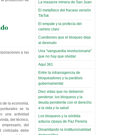
e la producción de
toca y canta con coraje
narco-fotos
La masacre minera de San Juan
Miércoles, 14 Septiembre 2022
(Miscelánea
El metafísico del fracaso versión
Palaciega 8)
TikTok
Leer Más...
Posesionan a dirigentes de
ado
El empate y la profecía del
El Infamatorio
Asociación de Docentes
camino claro
Miércoles, 19 Junio 2019
Domingo, 14 Agosto 2022
Cuestiones que el bloqueo deja
Read more...
al desnudo
Leer Más...
Cosmética
Una "vanguardia revolucionaria"
orporaciones a las
descolonizadora
que no hay que olvidar
(Miscelánea
Aquí 361
palaciega 7)
Entre la intransigencia de
El Infamatorio
bloqueadores y la parálisis
Lunes, 27 Mayo 2019
gubernamental
Diez vidas que no debieron
Read more...
perderse: los bloqueos y la
Creacionismo,
deuda pendiente con el derecho
s de la economía,
filtraciones e
a la vida y la salud
oyunturales se la
inicio de la
 o una actividad
Los bloqueos y la sórdida
campaña del
ista, del técnico,
astucia cipaya de Paz Pereira
el empresario, del
MAS
Dinamitando la institucionalidad
 civilizada debe
democrática