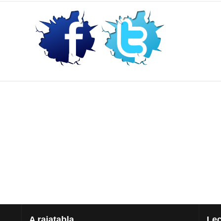
A
rajatabla
Lec