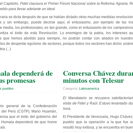
 el Capitolio, Fidel clausura el Primer Fórum Nacional sobre la Reforma Agraria. Re
ueblo para llevar adelante un ideal
Agraria se dicta después de que se habían dictado otras muchas medidas revolucio
ses y sin embargo, puede decirse aquí, el entusiasmo, por ejemplo de las inst
se media, los profesionales, es tan grande, como el entusiasmo de los campesinos,
antiza el éxito de esta Revolución. Lo enemigos de la patria, los intereses q
s que hemos abolido para siempre, no podrán contar con aliados en nuestro
tentos de despertar egoísmo de sectores, porque todos los sectores han dicho uná
ia (...)
ala dependerá de
Conversa Chávez dura
us promesas
minutos con Telesur
s pueblos
Categoría:
Latinoamerica
El Mandatario se recupera satisfactoria
visita de Fidel y Raúl. Estuvo levantado 
ario general de la Confederación
hora.
s del Perú (CGTP), Mario Huamán,
rensa que el éxito del gobierno del
El Presidente de Venezuela, Hugo Chávez,
ta Humala dependerá de que honre
pueblo que la operación a la que fue 
aís.
resultó muy exitosa, y se encuentra en bue