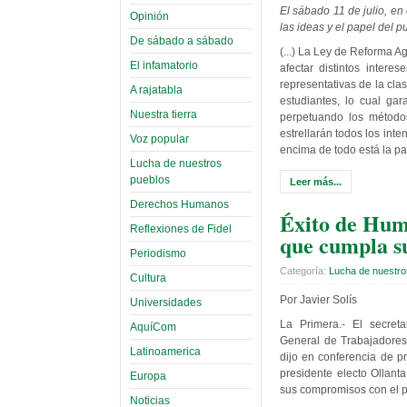
El sábado 11 de julio, en
Opinión
las ideas y el papel del p
De sábado a sábado
(...) La Ley de Reforma 
El infamatorio
afectar distintos intere
representativas de la cla
A rajatabla
estudiantes, lo cual gar
Nuestra tierra
perpetuando los método
estrellarán todos los in
Voz popular
encima de todo está la patr
Lucha de nuestros
pueblos
Leer más...
Derechos Humanos
Éxito de Hum
Reflexiones de Fidel
que cumpla s
Periodismo
Categoría:
Lucha de nuestro
Cultura
Por Javier Solís
Universidades
La Primera.- El secret
AquíCom
General de Trabajadore
Latinoamerica
dijo en conferencia de p
presidente electo Ollan
Europa
sus compromisos con el p
Noticias