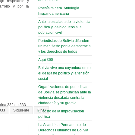
(Miscelánea
jo respetable y
palaciega 6)
rrollo y por la
Poesía minera. Antología
hispanoamericana
El Infamatorio
Ante la escalada de la violencia
Domingo, 12 Mayo 2019
política y los bloqueos a la
población civil
Read more...
Periodistas de Bolivia difunden
un manifiesto por la democracia
y los derechos de todos
Aquí 360
Bolivia vive una coyuntura entre
el desgaste político y la tensión
social
Organizaciones de periodistas
de Bolivia se pronuncian ante la
violencia desatada contra la
ciudadanía y su gremio
gina 332 de 333
333
Siguiente
Final
El costo de la improvisación
política
La Asamblea Permanente de
Derechos Humanos de Bolivia