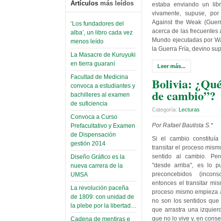
Artículos
más leídos
estaba enviando un li
vivamente, supuse, por
Against the Weak (Guerra
‘Los fundadores del
acerca de las frecuentes 
alba’, un libro cada vez
Mundo ejecutadas por Wa
menos leído
la Guerra Fría, devino su
La Masacre de Kuruyuki
en tierra guaraní
Leer más...
Facultad de Medicina
Bolivia: ¿Qué
convoca a estudiantes y
de cambio”?
bachilleres al examen
de suficiencia
Categoría:
Lecturas
Convoca a Curso
Por Rafael Bautista S.*
Prefacultativo y Examen
de Dispensación
Si el cambio constituía
gestión 2014
transitar el proceso mism
sentido al cambio. Pe
Diseño Gráfico es la
"desde arriba", es lo
nueva carrera de la
preconcebidos (incons
UMSA
entonces el transitar mi
La revolución paceña
proceso mismo empieza a
de 1809: con unidad de
no son los sentidos que 
la plebe por la libertad…
que arrastra una izquier
que no lo vive y, en cons
Cadena de mentiras e