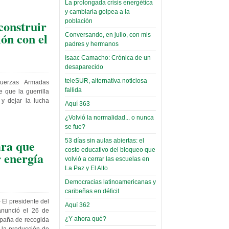
La prolongada crisis energética
Leer Más...
y cambiaria golpea a la
Read more...
Trabajo Social de la UMSA
Infierno Covid
población
construir
volverá a las urnas para elegir a
parte VI:
ión con el
Conversando, en julio, con mis
su directora
padres y hermanos
Gabinete de
Sábado, 14 Octubre 2023
Áñez se atribuye
Isaac Camacho: Crónica de un
Leer Más...
desaparecido
construcción de
Candidatos del MAS se
teleSUR, alternativa noticiosa
hospitales
uerzas Armadas
presentarán en la UMSA
fallida
 que la guerrilla
Jueves, 14 Septiembre 2023
prefabricados en
y dejar la lucha
Aquí 363
la que no tuvo
Leer Más...
¿Volvió la normalidad... o nunca
participación;
Carrera de Geografía realiza
se fue?
Segundo Congreso Nacional
más de 24 horas
Viernes, 14 Octubre 2022
53 días sin aulas abiertas: el
ra que
después rectifica
costo educativo del bloqueo que
 energía
parcialmente
Leer Más...
volvió a cerrar las escuelas en
Docentes y estudiantes de
La Paz y El Alto
El Infamatorio
Trabajo Social de la UMSA
Democracias latinoamericanas y
Miércoles, 09 Diciembre 2020
elegirán directora
caribeñas en déficit
Viernes, 14 Octubre 2022
Read more...
- El presidente del
Aquí 362
Interpretación
anunció el 26 de
Leer Más...
de un álbum de
¿Y ahora qué?
paña de recogida
“Tuna Femenina San Andrés”