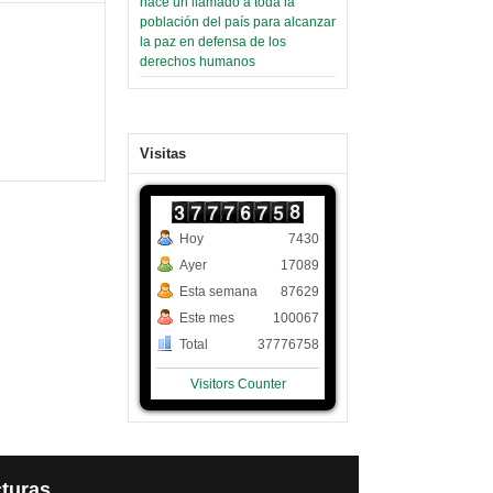
hace un llamado a toda la
población del país para alcanzar
la paz en defensa de los
derechos humanos
Visitas
Hoy
7430
Ayer
17089
Esta semana
87629
Este mes
100067
Total
37776758
Visitors Counter
turas