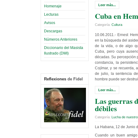
Leer más...
Homenaje
Cuba en Hem
Lecturas
Avisos
Categoría:
Cultura
Descargas
10.06.2011.- Ernest H
Números Anteriores
en la búsqueda del asider
de la vida, o de algo q
Diccionario del Masista
Cuba, pero cuya ausen
Ilustrado (DMI)
décadas. Su percepción p
constancia, la persisten
Cojímar, y se recuerda, 
de julio, la sentencia de
Reflexiones
de Fidel
hombre puede ser destrui
Leer más...
Las guerras 
débiles
Categoría:
Lucha de nuestro
La Habana, 12 de Junio 
Cuando un buen amigo