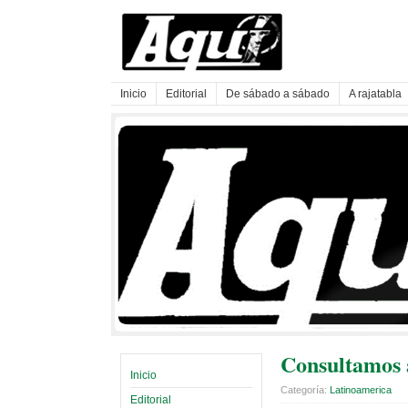
Inicio
Editorial
De sábado a sábado
A rajatabla
Consultamos 
Inicio
Categoría:
Latinoamerica
Editorial