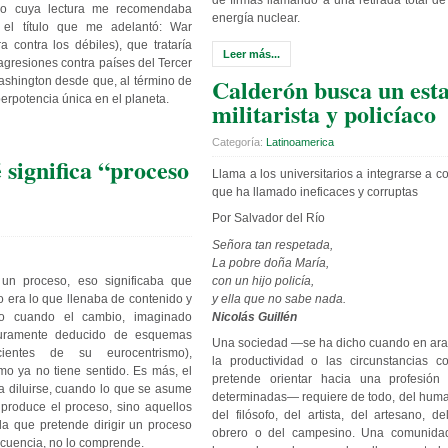
de firmas llamando a una retirada total d
bro cuya lectura me recomendaba
energía nuclear.
 el título que me adelantó: War
 contra los débiles), que trataría
Leer más...
agresiones contra países del Tercer
Calderón busca un est
shington desde que, al término de
perpotencia única en el planeta.
militarista y policíaco
Categoría:
Latinoamerica
 significa “proceso
Llama a los universitarios a integrarse a c
que ha llamado ineficaces y corruptas
Por Salvador del Río
Señora tan respetada,
La pobre doña María,
 un proceso, eso significaba que
con un hijo policía,
o era lo que llenaba de contenido y
y ella que no sabe nada.
ro cuando el cambio, imaginado
Nicolás Guillén
 puramente deducido de esquemas
Una sociedad —se ha dicho cuando en ara
cientes de su eurocentrismo),
la productividad o las circunstancias c
smo ya no tiene sentido. Es más, el
pretende orientar hacia una profesión
 diluirse, cuando lo que se asume
determinadas— requiere de todo, del human
produce el proceso, sino aquellos
del filósofo, del artista, del artesano, d
da que pretende dirigir un proceso
obrero o del campesino. Una comunidad
ecuencia, no lo comprende.