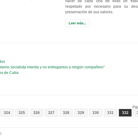
hacer de cada una de ellas un traba
respetado por necesario para su desa
preservación de sus valores.
Leer más...
dos
obierno socialista mierda y no entregamos a ningún compañero”
tos de Cuba
Pá
324
325
326
327
328
329
330
331
332
: