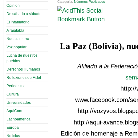
Categoría:
Números Publicados
Opinión
De sábado a sábado
El infamatorio
A rajatabla
Nuestra tierra
La Paz (Bolivia), nu
Voz popular
Lucha de nuestros
pueblos
Afiliado a la Federaci
Derechos Humanos
sem
Reflexiones de Fidel
Periodismo
http:
Cultura
www.facebook.com/sem
Universidades
http://vozyvos.blogsp
AquíCom
Latinoamerica
http://aqui-avance.blo
Europa
Edición de homenaje a Remb
Noticias