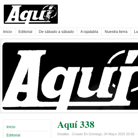
Inicio
Editorial
De sábado a sábado
A rajatabla
Nuestra tierra
Lu
Aquí 338
Inicio
Detalles
Creado En Domingo, 04 Mayo 2025 20:50
Editorial