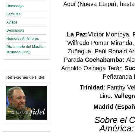
Aquí (Nueva Etapa), hasta 
Homenaje
Lecturas
Avisos
Descargas
La Paz:
Víctor Montoya,
Números Anteriores
Wilfredo Pomar Miranda,
Diccionario del Masista
Zuñagua, Paúl Ronald Ar
Ilustrado (DMI)
Parada
Cochabamba:
Alo
Arnoldo Osinaga Terán
Suc
Peñaranda 
Reflexiones
de Fidel
Trinidad
: Fanthy Ve
Lino.
Valleg
Madrid (Españ
Sobre el 
América