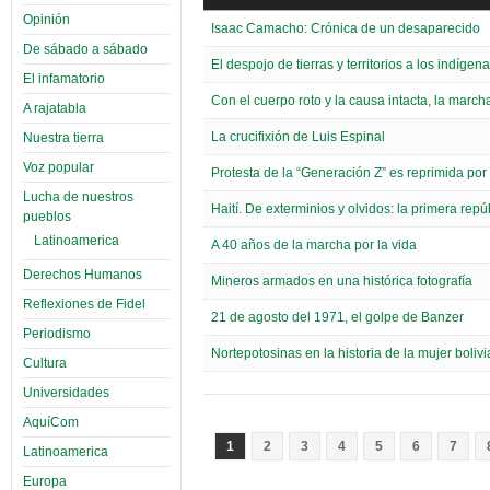
Opinión
Isaac Camacho: Crónica de un desaparecido
De sábado a sábado
El despojo de tierras y territorios a los indíge
El infamatorio
Con el cuerpo roto y la causa intacta, la march
A rajatabla
La crucifixión de Luis Espinal
Nuestra tierra
Voz popular
Protesta de la “Generación Z” es reprimida por
Lucha de nuestros
Haití. De exterminios y olvidos: la primera re
pueblos
Latinoamerica
A 40 años de la marcha por la vida
Derechos Humanos
Mineros armados en una histórica fotografía
Reflexiones de Fidel
21 de agosto del 1971, el golpe de Banzer
Periodismo
Nortepotosinas en la historia de la mujer boliv
Cultura
Universidades
AquíCom
1
2
3
4
5
6
7
Latinoamerica
Europa