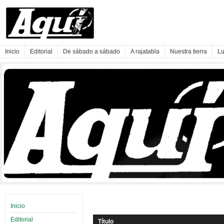
Inicio
Editorial
De sábado a sábado
A rajatabla
Nuestra tierra
Lu
Inicio
Editorial
Título