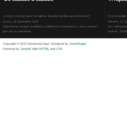
¿Urnas y armas para recuperar el poder político para Morales?
Conversando, 
Lunes, 14 Diciembre 2020
Viernes, 31 J
Superlucho compró muebles y alfombras extranjeros y caros para el
Los sindicato
que fue su ministerio
Jueves, 30 Ab
Viernes, 11 Diciembre 2020
La humillación
Isaac Sandóval Rodríguez, intelectual de los trabajadores bolivianos
Jueves, 15 E
Copyright © 2012 Semanario Aquí. Designed by
JoomShaper
Viernes, 11 Diciembre 2020
Adela Zamudio
Powered by
Joomla!
Valid
XHTML
and
CSS
Medios de difusión, amigos y enemigos de Evo Morales
Domingo, 12 
Viernes, 11 Diciembre 2020
Pliego acusat
En Bolivia, por la alianza obrera-campesina hacen más los trabajadores
Banzer Suáre
del campo que los proletarios
Sábado, 19 Ju
Viernes, 11 Diciembre 2020