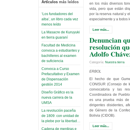
Artículos
más leídos
en los más diversos ton
vida, pero que están dis
‘Los fundadores del
por la reserva natural y e
alba’, un libro cada vez
especialmente y a todos l
menos leído
Leer más...
La Masacre de Kuruyuki
Denuncian qu
en tierra guaraní
resolución qu
Facultad de Medicina
convoca a estudiantes y
Adolfo Cháve
bachilleres al examen
de suficiencia
Categoría:
Nuestra tierra
Convoca a Curso
ERBOL
Prefacultativo y Examen
El hecho de que Gumer
de Dispensación
CONISUR (Consejo de In
gestión 2014
convocatoria y las re
Diseño Gráfico es la
Coordinadora de Pueblo
nueva carrera de la
es una prueba más de l
UMSA
dirigentes disidentes, a
de Género de la Confed
La revolución paceña
Bolivia (CIDOB).
de 1809: con unidad de
la plebe por la libertad…
Leer más...
Cadena de mentiras e