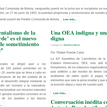
ntud Comunista de Bolivia, vanguardia juvenil en la lucha por el socialismo en n
ón, un 27 de junio de 1953, la juventud progresista y revolucionaria de nuestro 
ento juvenil del Partido Comunista de Bolivia.
Leer más...
ntalismo de la
Una OEA indigna y una
de’ es el nuevo
digna
 de sometimiento
Categoría:
Nuestra tierra
s*
Por *Rafael Puente Calvo
La 42ª Asamblea de Cancilleres de la
Estados Americanos, OEA, más allá 
orales se dirigió ayer a los
formalismos, de los esfuerzos organizativos
 de 190 países presentes en la
país anfitrión y del montón de dinero c
+ 20, evento que se lleva a cabo en
acabamos de saber quién lo paga), 
 proyecto de ley del cuidado de la
elementos que vale la pena resaltar y que
el desarrollo integral mediante la
la posición digna y clara de nuestro país.
 del ser humano y la naturaleza.
acionalizar sus recursos naturales
Leer más...
ió aprobar acuerdos concretos en la
 de los pueblos y las futuras
Conversación inédita c
..