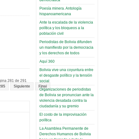
(Miscelánea
palaciega 6)
Poesía minera. Antología
hispanoamericana
El Infamatorio
Domingo, 12 Mayo 2019
Ante la escalada de la violencia
política y los bloqueos a la
Read more...
población civil
Periodistas de Bolivia difunden
un manifiesto por la democracia
y los derechos de todos
Aquí 360
Bolivia vive una coyuntura entre
el desgaste político y la tensión
gina 281 de 291
social
285
Siguiente
Final
Organizaciones de periodistas
de Bolivia se pronuncian ante la
violencia desatada contra la
ciudadanía y su gremio
El costo de la improvisación
política
La Asamblea Permanente de
Derechos Humanos de Bolivia