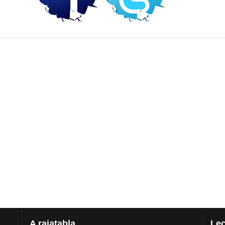
A
rajatabla
Lec