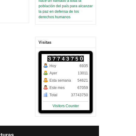
hace un llamado a toda la
población del país para alcanzar
la paz en defensa de los
derechos humanos
Visitas
Hoy
6935
Ayer
13011
Esta semana
54621
Este mes
67059
Total
37743750
Visitors Counter
turas