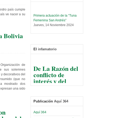
uestro país cumple
Primera actuación de la “Tuna
país ve nacer a su
Femenina San Andrés”
Jueves, 14 Noviembre 2024
Leer Más...
 Bolivia
Trabajo Social prepara
encuentro nacional sobre trata y
tráfico de personas
El
infamatorio
Sábado, 14 Septiembre 2024
Leer Más...
De La Razón del
 Organización de
Centro de Estudiantes organiza
de sus solemnes
conflicto de
taller de software estadístico en
 y decorativos del
la UMSA
interés y del
onsumido (que no
Sábado, 14 Septiembre 2024
razonable arte
ha mostrado dos
 expresan una sido
de tirar la piedra
Leer Más...
Banco Central otorga
y esconder la
certificados por apoyo al
Publicación
Aquí 364
mano
Séptimo Encuentro de
Economistas
on
El Infamatorio
Aquí 364
Sábado, 14 Octubre 2023
Jueves, 10 Diciembre 2020