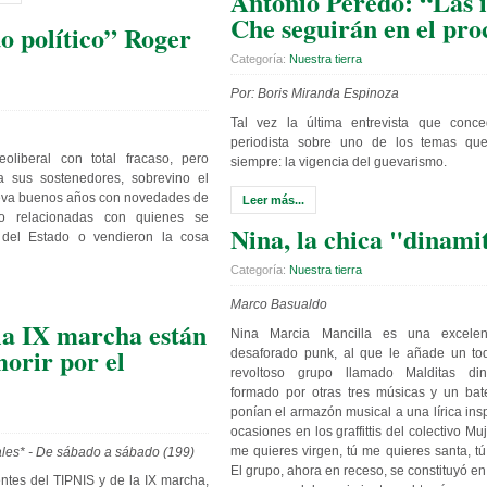
Antonio Peredo: “Las i
Che seguirán en el pro
o político” Roger
Categoría:
Nuestra tierra
Por: Boris Miranda Espinoza
Tal vez la última entrevista que conced
periodista sobre uno de los temas qu
oliberal con total fracaso, pero
siempre: la vigencia del guevarismo.
 sus sostenedores, sobrevino el
leva buenos años con novedades de
Leer más...
do relacionadas con quienes se
Nina, la chica "dinami
 del Estado o vendieron la cosa
Categoría:
Nuestra tierra
Marco Basualdo
la IX marcha están
Nina Marcia Mancilla es una excelen
morir por el
desaforado punk, al que le añade un toq
revoltoso grupo llamado Malditas din
formado por otras tres músicas y un bate
ponían el armazón musical a una lírica in
ocasiones en los graffittis del colectivo Mu
me quieres virgen, tú me quieres santa, tú
es* - De sábado a sábado (199)
El grupo, ahora en receso, se constituyó en
entes del TIPNIS y de la IX marcha,