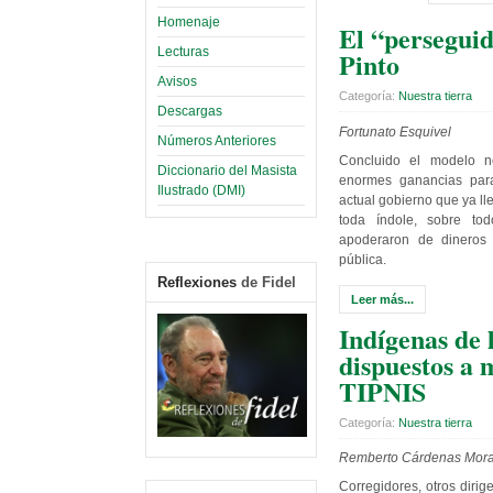
Homenaje
El “perseguid
Lecturas
Pinto
Avisos
Categoría:
Nuestra tierra
Descargas
Fortunato Esquivel
Números Anteriores
Concluido el modelo ne
Diccionario del Masista
enormes ganancias para
Ilustrado (DMI)
actual gobierno que ya l
toda índole, sobre to
apoderaron de dineros
pública.
Reflexiones
de Fidel
Leer más...
Indígenas de 
dispuestos a 
TIPNIS
Categoría:
Nuestra tierra
Remberto Cárdenas Moral
Corregidores, otros dirig