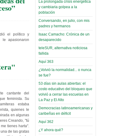
deas del
La prolongada crisis energética
ceso”
Leer Más...
y cambiaria golpea a la
Read more...
Trabajo Social de la UMSA
Infierno Covid
población
volverá a las urnas para elegir a
parte VI:
Conversando, en julio, con mis
su directora
Gabinete de
padres y hermanos
Sábado, 14 Octubre 2023
Áñez se atribuye
ió el político y
Isaac Camacho: Crónica de un
Leer Más...
e le apasionaron
desaparecido
construcción de
Candidatos del MAS se
hospitales
teleSUR, alternativa noticiosa
presentarán en la UMSA
fallida
Jueves, 14 Septiembre 2023
prefabricados en
Aquí 363
la que no tuvo
tera"
Leer Más...
participación;
¿Volvió la normalidad... o nunca
Carrera de Geografía realiza
se fue?
Segundo Congreso Nacional
más de 24 horas
Viernes, 14 Octubre 2022
53 días sin aulas abiertas: el
después rectifica
costo educativo del bloqueo que
parcialmente
Leer Más...
te cantante del
volvió a cerrar las escuelas en
Docentes y estudiantes de
ue feminista. Su
La Paz y El Alto
El Infamatorio
Trabajo Social de la UMSA
amiteras estaba
Miércoles, 09 Diciembre 2020
Democracias latinoamericanas y
elegirán directora
rista, quienes le
caribeñas en déficit
Viernes, 14 Octubre 2022
spirada en algunas
Read more...
jeres Creando, "tú
Aquí 362
Interpretación
Leer Más...
 me tienes harta".
de un álbum de
¿Y ahora qué?
“Tuna Femenina San Andrés”
 una de las gratas