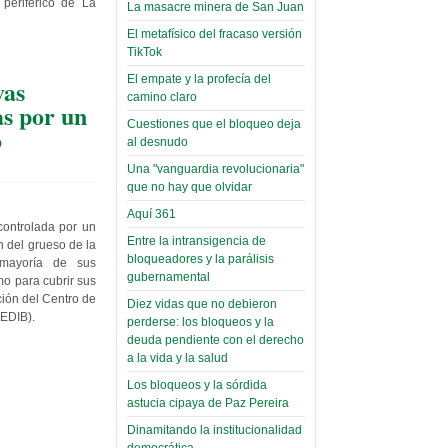
toca y canta con coraje
narco-fotos
periférico de La
La masacre minera de San Juan
Miércoles, 14 Septiembre 2022
(Miscelánea
El metafísico del fracaso versión
Palaciega 8)
TikTok
Leer Más...
Posesionan a dirigentes de
El empate y la profecía del
vas
El Infamatorio
Asociación de Docentes
camino claro
Miércoles, 19 Junio 2019
as por un
Domingo, 14 Agosto 2022
Cuestiones que el bloqueo deja
o
Read more...
al desnudo
Leer Más...
Cosmética
Una "vanguardia revolucionaria"
descolonizadora
que no hay que olvidar
(Miscelánea
Aquí 361
palaciega 7)
controlada por un
Entre la intransigencia de
 del grueso de la
El Infamatorio
bloqueadores y la parálisis
 mayoría de sus
Lunes, 27 Mayo 2019
gubernamental
mo para cubrir sus
ción del Centro de
Diez vidas que no debieron
Read more...
CEDIB).
Creacionismo,
perderse: los bloqueos y la
deuda pendiente con el derecho
filtraciones e
a la vida y la salud
inicio de la
Los bloqueos y la sórdida
campaña del
astucia cipaya de Paz Pereira
MAS
Dinamitando la institucionalidad
democrática