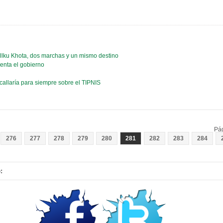
allku Khota, dos marchas y un mismo destino
renta el gobierno
 callaría para siempre sobre el TIPNIS
Pá
276
277
278
279
280
281
282
283
284
: