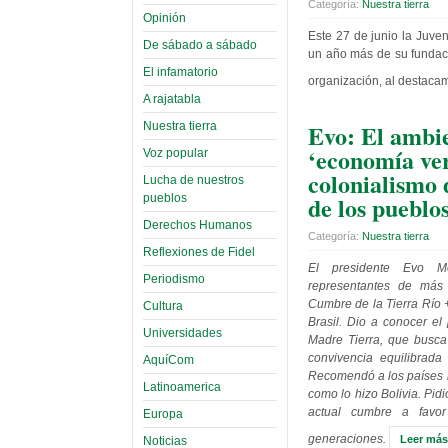
Categoría:
Nuestra tierra
Opinión
Este 27 de junio la Juve
De sábado a sábado
un año más de su fundaci
El infamatorio
organización, al destacam
A rajatabla
Evo: El ambie
Nuestra tierra
‘economía ver
Voz popular
colonialismo
Lucha de nuestros
de los pueblo
pueblos
Derechos Humanos
Categoría:
Nuestra tierra
Reflexiones de Fidel
El presidente Evo M
Periodismo
representantes de más
Cumbre de la Tierra Río 
Cultura
Brasil. Dio a conocer el
Universidades
Madre Tierra, que busca 
convivencia equilibrada
AquíCom
Recomendó a los países n
Latinoamerica
como lo hizo Bolivia. Pid
actual cumbre a favor
Europa
generaciones.
Leer más.
Noticias