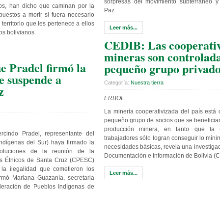
sorpresas del movimiento subterráneo y 
os, han dicho que caminan por la
Paz.
puestos a morir si fuera necesario
l territorio que les pertenece a ellos
Leer más...
os bolivianos.
CEDIB: Las cooperati
mineras son controlad
e Pradel firmó la
pequeño grupo privad
e suspende a
Categoría:
Nuestra tierra
z
ERBOL
La minería cooperativizada del país está 
pequeño grupo de socios que se benefician
producción minera, en tanto que la
cindo Pradel, representante del
trabajadores sólo logran conseguir lo míni
dígenas del Sur) haya firmado la
necesidades básicas, revela una investiga
soluciones de la reunión de la
Documentación e Información de Bolivia (
s Étnicos de Santa Cruz (CPESC)
a ilegalidad que cometieron los
Leer más...
firmó Mariana Guazanía, secretaria
eración de Pueblos Indígenas de