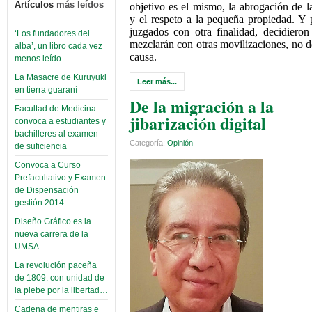
Artículos
más leídos
objetivo es el mismo, la abrogación de 
y el respeto a la pequeña propiedad. Y 
juzgados con otra finalidad, decidiero
‘Los fundadores del
mezclarán con otras movilizaciones, no d
alba’, un libro cada vez
causa.
menos leído
La Masacre de Kuruyuki
Leer más...
en tierra guaraní
De la migración a la
Facultad de Medicina
jibarización digital
convoca a estudiantes y
bachilleres al examen
Categoría:
Opinión
de suficiencia
Convoca a Curso
Prefacultativo y Examen
de Dispensación
gestión 2014
Diseño Gráfico es la
nueva carrera de la
UMSA
La revolución paceña
de 1809: con unidad de
la plebe por la libertad…
Cadena de mentiras e