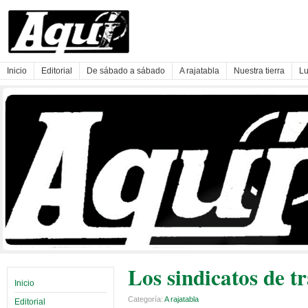
Inicio
Editorial
De sábado a sábado
A rajatabla
Nuestra tierra
Lu
Los sindicatos de t
Inicio
Categoría:
A rajatabla
Editorial