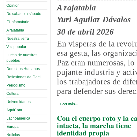
A rajatabla
Opinión
De sábado a sábado
Yuri Aguilar Dávalos
El infamatorio
30 de abril 2026
A rajatabla
Nuestra tierra
En vísperas de la revol
Voz popular
esa gesta, las organizac
Lucha de nuestros
Paz eran numerosas, lo
pueblos
Derechos Humanos
pujante industria y act
Reflexiones de Fidel
los trabajadores de dif
Periodismo
para defender sus derec
Cultura
Universidades
Leer más...
AquíCom
Con el cuerpo roto y la c
Latinoamerica
intacta, la marcha tiene
Europa
identidad propia
Noticias