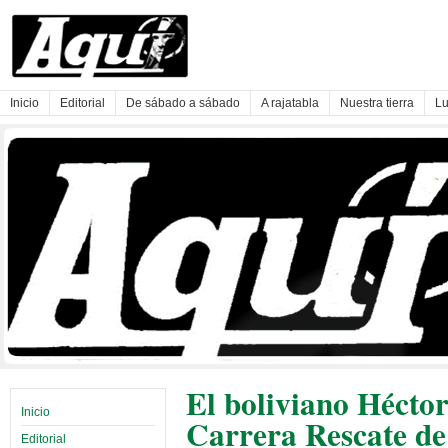
Inicio
Editorial
De sábado a sábado
A rajatabla
Nuestra tierra
Lu
El boliviano Hécto
Inicio
Carrera Rescate de
Editorial