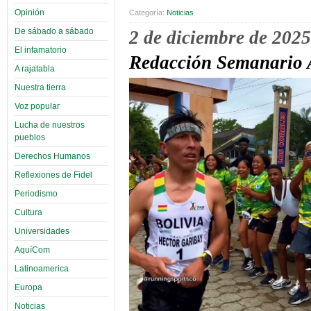
Opinión
Categoría:
Noticias
De sábado a sábado
2 de diciembre de 2025
El infamatorio
Redacción Semanario A
A rajatabla
Nuestra tierra
Voz popular
Lucha de nuestros
pueblos
Derechos Humanos
Reflexiones de Fidel
Periodismo
Cultura
Universidades
AquíCom
Latinoamerica
Europa
Noticias