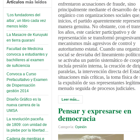
Artículos
más leídos
enfrentaron acusaciones de fraude, sino
principalmente mediante el desarrollo de 
orgánico con organizaciones sociales que
‘Los fundadores del
inicios, el partido aparentemente represen
alba’, un libro cada vez
manera genuina. No obstante, con el tran
menos leído
los años, este carácter participativo y de
La Masacre de Kuruyuki
representación se transformó progresivam
en tierra guaraní
mecanismos más agresivos de control y
autoritarismo estatal. Cuando una organi
Facultad de Medicina
social se desviaba del lineamiento político 
convoca a estudiantes y
se activaba un patrón sistemático de coop
bachilleres al examen
incluía presión interna, la creación de dir
de suficiencia
paralelas, la intervención directa del Esta
Convoca a Curso
situaciones más críticas, la toma física de
Prefacultativo y Examen
la expulsión de sus representantes legítim
de Dispensación
menudo seguida de procesos judiciales.
gestión 2014
Diseño Gráfico es la
Leer más...
nueva carrera de la
Pensar y expresarse en
UMSA
democracia
La revolución paceña
de 1809: con unidad de
Categoría:
Opinión
la plebe por la libertad…
Cadena de mentiras e