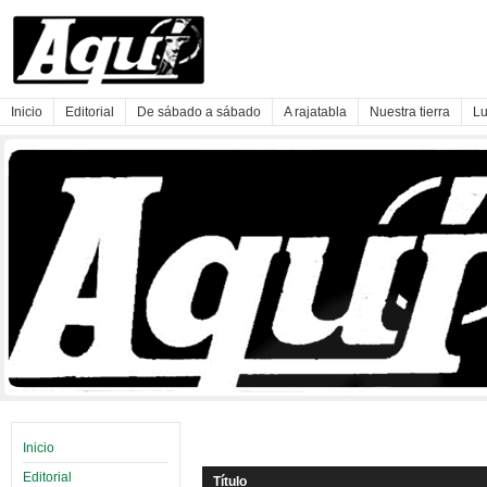
Inicio
Editorial
De sábado a sábado
A rajatabla
Nuestra tierra
Lu
Inicio
Editorial
Título