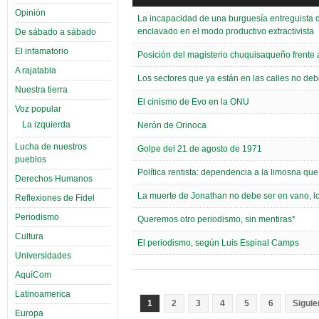
Opinión
La incapacidad de una burguesía entreguista d
enclavado en el modo productivo extractivista
De sábado a sábado
El infamatorio
Posición del magisterio chuquisaqueño frente a
A rajatabla
Los sectores que ya están en las calles no deb
Nuestra tierra
El cinismo de Evo en la ONU
Voz popular
La izquierda
Nerón de Orinoca
Lucha de nuestros
Golpe del 21 de agosto de 1971
pueblos
Política rentista: dependencia a la limosna qu
Derechos Humanos
La muerte de Jonathan no debe ser en vano, lo
Reflexiones de Fidel
Periodismo
Queremos otro periodismo, sin mentiras*
Cultura
El periodismo, según Luis Espinal Camps
Universidades
AquíCom
Latinoamerica
1
2
3
4
5
6
Siguie
Europa