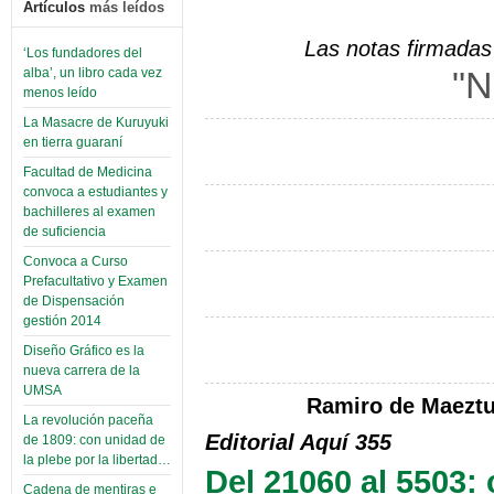
Artículos
más leídos
Las notas firmadas 
‘Los fundadores del
"N
alba’, un libro cada vez
menos leído
La Masacre de Kuruyuki
en tierra guaraní
Facultad de Medicina
convoca a estudiantes y
bachilleres al examen
de suficiencia
Convoca a Curso
Prefacultativo y Examen
de Dispensación
gestión 2014
Diseño Gráfico es la
nueva carrera de la
UMSA
Ramiro de Maeztu 
La revolución paceña
Editorial Aquí 355
de 1809: con unidad de
la plebe por la libertad…
Del 21060 al 5503:
Cadena de mentiras e