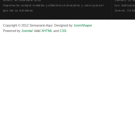
Superlucho compró muebles y alfombras extranjeros y caros para el
Los sindicato
que fue su ministerio
Jueves, 30 Ab
Viernes, 11 Diciembre 2020
La humillación
Isaac Sandóval Rodríguez, intelectual de los trabajadores bolivianos
Jueves, 15 E
Viernes, 11 Diciembre 2020
Adela Zamudio
Copyright © 2012 Semanario Aquí. Designed by
JoomShaper
Medios de difusión, amigos y enemigos de Evo Morales
Domingo, 12 
Powered by
Joomla!
Valid
XHTML
and
CSS
Viernes, 11 Diciembre 2020
Pliego acusat
En Bolivia, por la alianza obrera-campesina hacen más los trabajadores
Banzer Suáre
del campo que los proletarios
Sábado, 19 Ju
Viernes, 11 Diciembre 2020