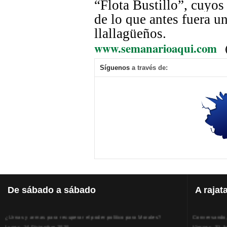
“Flota Bustillo”, cuyos
de lo que antes fuera un
llallagüeños
.
www.semanarioaqui.com
Síguenos
a través de:
De
sábado a sábado
A
rajat
¿Urnas y armas para recuperar el poder político para Morales?
Conversando, 
Lunes, 14 Diciembre 2020
Viernes, 31 J