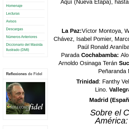
Aquí (Nueva Etapa), hasta 
Homenaje
Lecturas
Avisos
Descargas
La Paz:
Víctor Montoya,
W
Números Anteriores
Chávez, Isabel Pomier, Marc
Diccionario del Masista
Paúl Ronald Araníba
Ilustrado (DMI)
Parada
Cochabamba:
Alo
Arnoldo Osinaga Terán
Suc
Peñaranda 
Reflexiones
de Fidel
Trinidad
: Fanthy Ve
Lino.
Valleg
Madrid (Españ
Sobre el 
América