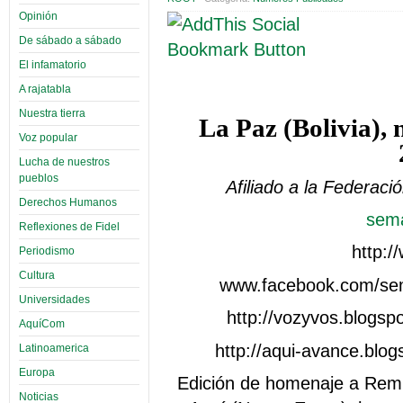
Opinión
De sábado a sábado
El infamatorio
A rajatabla
Nuestra tierra
La Paz (Bolivia), 
Voz popular
Lucha de nuestros
pueblos
Afiliado a la Federaci
Derechos Humanos
sem
Reflexiones de Fidel
http:
Periodismo
Cultura
www.facebook.com/sem
Universidades
http://vozyvos.blogsp
AquíCom
http://aqui-avance.blo
Latinoamerica
Europa
Edición de homenaje a Remb
Noticias