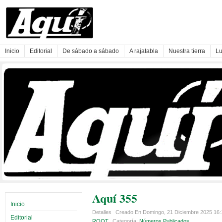
Inicio
Editorial
De sábado a sábado
A rajatabla
Nuestra tierra
Lu
Aquí 355
Inicio
Detalles
Creado En Domingo, 21 Diciembre 2025 16
Editorial
ROOT
Categoría:
Números Publicados