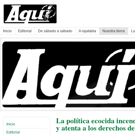
Inicio
Editorial
De sábado a sábado
A rajatabla
Nuestra tierra
Lu
La política ecocida incen
Inicio
y atenta a los derechos d
Editorial