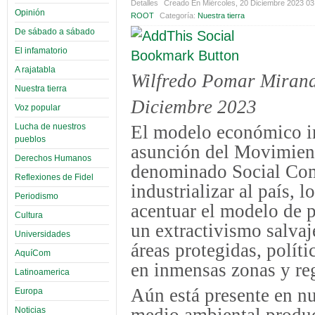
Detalles
Creado En Miércoles, 20 Diciembre 2023 0
Opinión
ROOT
Categoría:
Nuestra tierra
De sábado a sábado
El infamatorio
A rajatabla
Wilfredo Pomar Miran
Nuestra tierra
Diciembre 2023
Voz popular
Lucha de nuestros
El modelo económico i
pueblos
asunción del Movimient
Derechos Humanos
denominado Social Com
Reflexiones de Fidel
industrializar al país, 
Periodismo
acentuar el modelo de p
Cultura
un extractivismo salva
Universidades
áreas protegidas, polít
AquíCom
en inmensas zonas y re
Latinoamerica
Aún está presente en n
Europa
Noticias