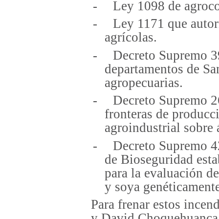
-
Ley 1098 de agroco
-
Ley 1171 que autor
agrícolas.
-
Decreto Supremo 39
departamentos de San
agropecuarias.
-
Decreto Supremo 26
fronteras de producc
agroindustrial sobre 
-
Decreto Supremo 42
de Bioseguridad esta
para la evaluación de
y soya genéticament
Para frenar estos incen
y David Choquehuanca d