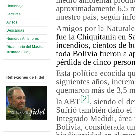
medio ambiental produ
Homenaje
aproximadamente 6,5 mi
Lecturas
nuestro país, según in
Avisos
Amigos por la Naturale
Descargas
fue la Chiquitanía en S
Números Anteriores
incendios, cientos de 
Diccionario del Masista
toda Bolivia fueron a ap
Ilustrado (DMI)
pérdida de cinco person
Esta política ecocida q
Reflexiones
de Fidel
siguientes años, incre
quemaron más de 3,5 mi
[2]
la ABT
, siendo el d
Sufrió también daño el
Integrado Madidi, área 
Bolivia, considerada u