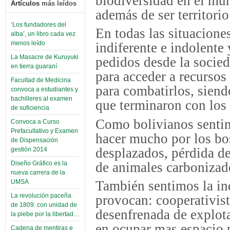
biodiversidad en el mun
Artículos
más leídos
además de ser territori
‘Los fundadores del
En todas las situacione
alba’, un libro cada vez
menos leído
indiferente e indolente
La Masacre de Kuruyuki
pedidos desde la socied
en tierra guaraní
para acceder a recursos
Facultad de Medicina
para combatirlos, siendo
convoca a estudiantes y
bachilleres al examen
que terminaron con los
de suficiencia
Como bolivianos sentim
Convoca a Curso
Prefacultativo y Examen
hacer mucho por los bo
de Dispensación
desplazados, pérdida de
gestión 2014
de animales carbonizado
Diseño Gráfico es la
nueva carrera de la
También sentimos la in
UMSA
La revolución paceña
provocan: cooperativist
de 1809: con unidad de
desenfrenada de explota
la plebe por la libertad…
en ocupar mas espacio p
Cadena de mentiras e