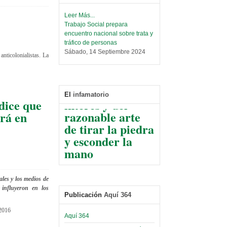
Leer Más...
Trabajo Social prepara
encuentro nacional sobre trata y
tráfico de personas
Sábado, 14 Septiembre 2024
anticolonialistas. La
Leer Más...
De La Razón del
Centro de Estudiantes organiza
conflicto de
taller de software estadístico en
la UMSA
El
infamatorio
interés y del
dice que
Sábado, 14 Septiembre 2024
razonable arte
rá en
de tirar la piedra
Leer Más...
Banco Central otorga
y esconder la
certificados por apoyo al
mano
Séptimo Encuentro de
Economistas
El Infamatorio
Sábado, 14 Octubre 2023
Jueves, 10 Diciembre 2020
ales y los medios de
Leer Más...
 influyeron en los
Read more...
Trabajo Social de la UMSA
Publicación
Aquí 364
Infierno Covid
volverá a las urnas para elegir a
parte VI:
 2016
su directora
Aquí 364
Gabinete de
Sábado, 14 Octubre 2023