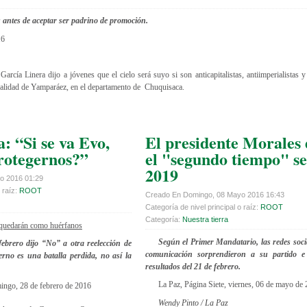
 antes de aceptar ser padrino de promoción.
16
arcía Linera dijo a jóvenes que el cielo será suyo si son anticapitalistas, antiimperialistas y 
localidad de Yamparáez, en el departamento de Chuquisaca.
: “Si se va Evo,
El presidente Morales 
rotegernos?”
el "segundo tiempo" se
2019
o 2016 01:29
 raíz:
ROOT
Creado En Domingo, 08 Mayo 2016 16:43
Categoría de nivel principal o raíz:
ROOT
Categoría:
Nuestra tierra
 quedarán como huérfanos
Según el Primer Mandatario, las redes soci
febrero dijo “No” a otra reelección de
comunicación sorprendieron a su partido e
rno es una batalla perdida, no así la
resultados del 21 de febrero.
La Paz, Página Siete, viernes, 06 de mayo de
mingo, 28 de febrero de 2016
Wendy Pinto / La Paz