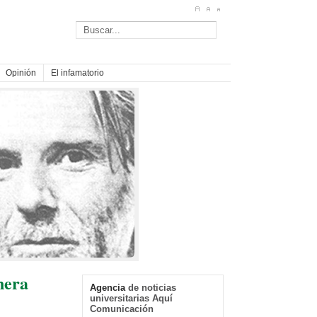
Opinión
El infamatorio
inera
Primera actuación de la “Tuna
Agencia
de noticias
Femenina San Andrés”
universitarias Aquí
Jueves, 14 Noviembre 2024
Comunicación