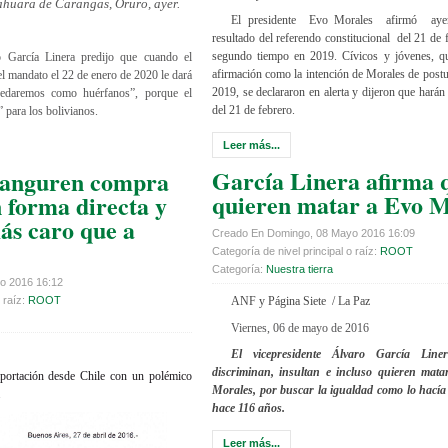
ahuara de Carangas, Oruro, ayer.
El presidente Evo Morales afirmó ayer 
resultado del referendo constitucional del 21 de 
segundo tiempo en 2019. Cívicos y jóvenes, que
o García Linera predijo que cuando el
afirmación como la intención de Morales de post
l mandato el 22 de enero de 2020 le dará
2019, se declararon en alerta y dijeron que harán 
uedaremos como huérfanos”, porque el
del 21 de febrero.
 para los bolivianos.
Leer más...
García Linera afirma 
ranguren compra
quieren matar a Evo M
n forma directa y
s caro que a
Creado En Domingo, 08 Mayo 2016 16:09
Categoría de nivel principal o raíz:
ROOT
Categoría:
Nuestra tierra
o 2016 16:12
 raíz:
ROOT
ANF y Página Siete / La Paz
Viernes, 06 de mayo de 2016
El vicepresidente Álvaro García Line
discriminan, insultan e incluso quieren mata
mportación desde Chile con un polémico
Morales, por buscar la igualdad como lo hacía 
.
hace 116 años.
Leer más...