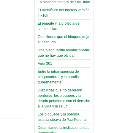
Miércoles, 19 Junio 2019
La masacre minera de San Juan
Domingo, 14 Agosto 2022
El metafísico del fracaso versión
Read more...
Leer Más...
Cosmética
TikTok
descolonizadora
El empate y la profecía del
(Miscelánea
camino claro
palaciega 7)
Cuestiones que el bloqueo deja
al desnudo
El Infamatorio
Una "vanguardia revolucionaria"
Lunes, 27 Mayo 2019
que no hay que olvidar
Read more...
Aquí 361
Creacionismo,
Entre la intransigencia de
filtraciones e
bloqueadores y la parálisis
inicio de la
gubernamental
campaña del
Diez vidas que no debieron
MAS
perderse: los bloqueos y la
deuda pendiente con el derecho
(Miscelánea
a la vida y la salud
palaciega 6)
Los bloqueos y la sórdida
El Infamatorio
astucia cipaya de Paz Pereira
Domingo, 12 Mayo 2019
Dinamitando la institucionalidad
democrática