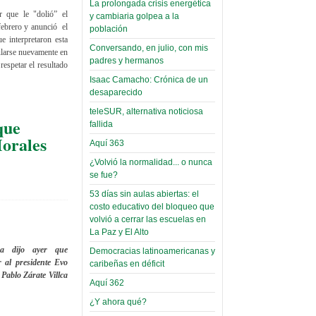
La prolongada crisis energética
Áñez se atribuye
que le "dolió” el
y cambiaria golpea a la
Leer Más...
construcción de
febrero y anunció el
población
Candidatos del MAS se
 interpretaron esta
hospitales
presentarán en la UMSA
Conversando, en julio, con mis
ularse nuevamente en
Jueves, 14 Septiembre 2023
prefabricados en
padres y hermanos
respetar el resultado
la que no tuvo
Isaac Camacho: Crónica de un
Leer Más...
participación;
desaparecido
Carrera de Geografía realiza
Segundo Congreso Nacional
más de 24 horas
teleSUR, alternativa noticiosa
Viernes, 14 Octubre 2022
que
fallida
después rectifica
orales
parcialmente
Aquí 363
Leer Más...
Docentes y estudiantes de
¿Volvió la normalidad... o nunca
El Infamatorio
Trabajo Social de la UMSA
se fue?
Miércoles, 09 Diciembre 2020
elegirán directora
53 días sin aulas abiertas: el
Viernes, 14 Octubre 2022
Read more...
costo educativo del bloqueo que
Interpretación
volvió a cerrar las escuelas en
Leer Más...
de un álbum de
La Paz y El Alto
“Tuna Femenina San Andrés”
toca y canta con coraje
narco-fotos
ra dijo ayer que
Democracias latinoamericanas y
Miércoles, 14 Septiembre 2022
r al presidente Evo
(Miscelánea
caribeñas en déficit
Pablo Zárate Villca
Palaciega 8)
Aquí 362
Leer Más...
Posesionan a dirigentes de
¿Y ahora qué?
El Infamatorio
Asociación de Docentes