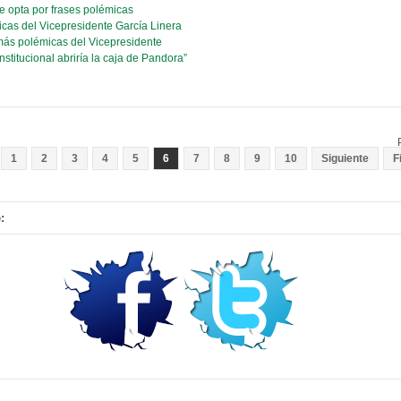
e opta por frases polémicas
cas del Vicepresidente García Linera
 más polémicas del Vicepresidente
stitucional abriría la caja de Pandora”
1
2
3
4
5
6
7
8
9
10
Siguiente
F
: