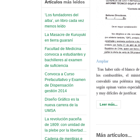
Artículos
más leídos
‘Los fundadores del
alba’, un libro cada vez
menos leído
La Masacre de Kuruyuki
en tierra guaraní
Facultad de Medicina
convoca a estudiantes y
bachilleres al examen
Ampliar
de suficiencia
Tras haber sido el blanco de 
Convoca a Curso
los combustibles, el mini
Prefacultativo y Examen
convalidó una polémica imp
de Dispensación
según opinan varios especialis
gestión 2014
y muy difíciles de justificar.
Diseño Gráfico es la
Leer más...
nueva carrera de la
UMSA
La revolución paceña
de 1809: con unidad de
la plebe por la libertad…
Más artículos...
Cadena de mentiras e