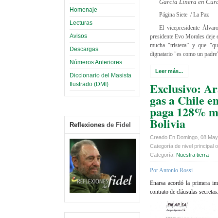
García Linera en Cur
Homenaje
Página Siete / La Paz
Lecturas
El vicepresidente Álvar
Avisos
presidente Evo Morales deje e
mucha "tristeza” y que "q
Descargas
dignatario "es como un padre”
Números Anteriores
Leer más...
Diccionario del Masista
Exclusivo: A
Ilustrado (DMI)
gas a Chile e
paga 128% má
Bolivia
Reflexiones
de Fidel
Creado En Domingo, 08 May
Categoría de nivel principal o
Categoría:
Nuestra tierra
Por Antonio Rossi
Enarsa acordó la primera i
contrato de cláusulas secretas