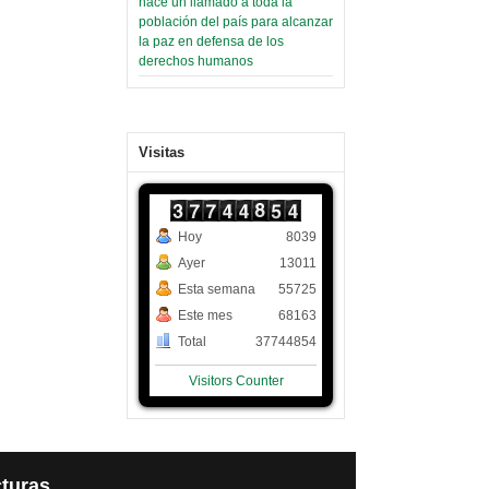
hace un llamado a toda la
población del país para alcanzar
la paz en defensa de los
derechos humanos
Visitas
Hoy
8039
Ayer
13011
Esta semana
55725
Este mes
68163
Total
37744854
Visitors Counter
64
s, 31 Julio 2026
ongada crisis energética y cambiaria golpea a la población
turas