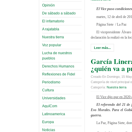
Opinión
El Vice puso condiciones
De sábado a sábado
martes, 12 de abril de 20
El infamatorio
Página Siete / La Paz
A rajatabla
El vicepresidente Álvaro G
Nuestra tierra
declaración la realizó en la 
Voz popular
Leer más...
Lucha de nuestros
García Linera
pueblos
¿quién va a p
Derechos Humanos
Reflexiones de Fidel
Creado En Domingo, 15 May
Periodismo
Categoría de nivel principal o
Categoría:
Nuestra tierra
Cultura
El Vice dijo que en 2020
Universidades
El referendo del 21 de 
AquíCom
Evo Morales. Para el Gobie
Latinoamerica
guerra.
Europa
La Paz, Página Siete, do
Noticias