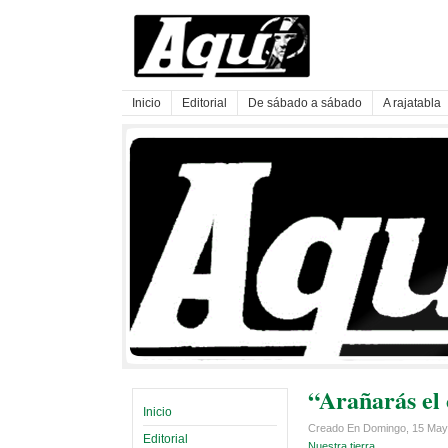
Inicio
Editorial
De sábado a sábado
A rajatabla
“Arañarás el c
Inicio
Creado En Domingo, 15 May
Editorial
Nuestra tierra