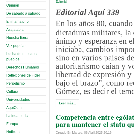
Editorial
Opinión
Editorial Aquí 339
De sábado a sábado
En los años 80, cuando 
El infamatorio
A rajatabla
dictaduras militares, l
Nuestra tierra
ánimo y esperanza en e
Voz popular
iniciaba, cambios import
Lucha de nuestros
sino en varios países d
pueblos
autoritarismo caían y v
Derechos Humanos
libertad de expresión y
Reflexiones de Fidel
bajo el brazo”, como r
Periodismo
Gómez, es decir el temo
Cultura
Universidades
Leer más...
AquíCom
Competencia entre ególa
Latinoamerica
para mantener el statu q
Europa
Noticias
Creado En Martes, 08 Abril 2025 20:16