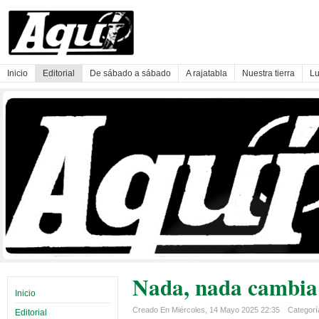
Inicio
Editorial
De sábado a sábado
A rajatabla
Nuestra tierra
Lu
Nada, nada cambia
Inicio
Creado En Miércoles, 14 Mayo 2025 22:35
Categoría
Editorial