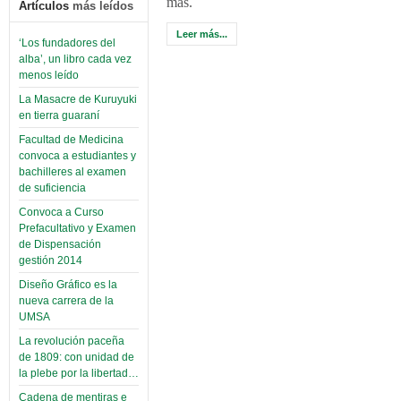
más.
Artículos
más leídos
Leer más...
‘Los fundadores del
alba’, un libro cada vez
menos leído
La Masacre de Kuruyuki
en tierra guaraní
Facultad de Medicina
convoca a estudiantes y
bachilleres al examen
de suficiencia
Convoca a Curso
Prefacultativo y Examen
de Dispensación
gestión 2014
Diseño Gráfico es la
nueva carrera de la
UMSA
La revolución paceña
de 1809: con unidad de
la plebe por la libertad…
Cadena de mentiras e