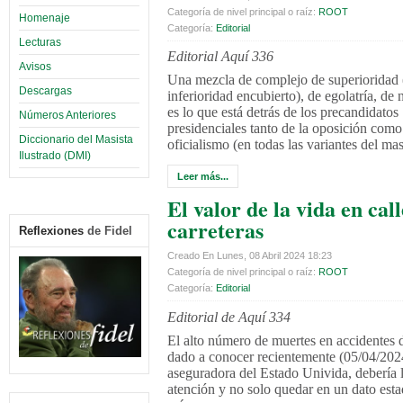
Categoría de nivel principal o raíz:
ROOT
Homenaje
Categoría:
Editorial
Lecturas
Editorial Aquí 336
Avisos
Una mezcla de complejo de superioridad 
Descargas
inferioridad encubierto), de egolatría, de
es lo que está detrás de los precandidatos
Números Anteriores
presidenciales tanto de la oposición como
Diccionario del Masista
oficialismo (en todas las variantes del ma
Ilustrado (DMI)
Leer más...
El valor de la vida en call
carreteras
Reflexiones
de Fidel
Creado En Lunes, 08 Abril 2024 18:23
Categoría de nivel principal o raíz:
ROOT
Categoría:
Editorial
Editorial de Aquí 334
El alto número de muertes en accidentes d
dado a conocer recientemente (05/04/2024
aseguradora del Estado Univida, debería l
atención y no solo quedar en un dato esta