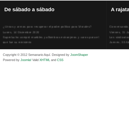
De
sábado a sábado
A
rajat
¿Urnas y armas para recuperar el poder político para Morales?
Conversando, 
Lunes, 14 Diciembre 2020
Viernes, 31 J
Superlucho compró muebles y alfombras extranjeros y caros para el
Los sindicato
que fue su ministerio
Jueves, 30 Ab
Viernes, 11 Diciembre 2020
La humillación
Isaac Sandóval Rodríguez, intelectual de los trabajadores bolivianos
Jueves, 15 E
Copyright © 2012 Semanario Aquí. Designed by
JoomShaper
Viernes, 11 Diciembre 2020
Adela Zamudio
Powered by
Joomla!
Valid
XHTML
and
CSS
Medios de difusión, amigos y enemigos de Evo Morales
Domingo, 12 
Viernes, 11 Diciembre 2020
Pliego acusat
En Bolivia, por la alianza obrera-campesina hacen más los trabajadores
Banzer Suáre
del campo que los proletarios
Sábado, 19 Ju
Viernes, 11 Diciembre 2020