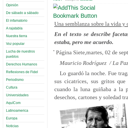
Opinión
De sábado a sábado
El infamatorio
Una semblanza sobre la vida y 
A rajatabla
En el texto se describe facet
Nuestra tierra
estaba, pero me acuerdo.
Voz popular
Página Siete,martes, 02 de se
Lucha de nuestros
pueblos
Mauricio Rodríguez / La Pa
Derechos Humanos
Lo guardó la noche. Fue traga
Reflexiones de Fidel
Periodismo
sus cicatrices, sus gritos que
Cultura
cuando la luna guiñaba a la 
Universidades
desechos, cartones y soledad trat
AquíCom
Latinoamerica
Europa
Noticias