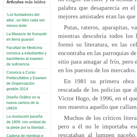
Artículos
más leídos
palabra que desaparecía en el
‘Los fundadores del
mejores amistades eran las que
alba’, un libro cada vez
menos leído
Putas, rateros, aparapitas, 
La Masacre de Kuruyuki
mientras descubría todos los 
en tierra guaraní
formó su literatura, en las ce
Facultad de Medicina
encontraba en las parroquias de
convoca a estudiantes y
bachilleres al examen
sitio para amagar al frío, pero
de suficiencia
en los puestos de los mercados.
Convoca a Curso
Prefacultativo y Examen
En 1981 su primera obra 
de Dispensación
rescatada de los policías que 
gestión 2014
Víctor Hugo, de 1996, en el qu
Diseño Gráfico es la
nueva carrera de la
nos muestra aquello que callam
UMSA
Muchos de los críticos litera
La revolución paceña
de 1809: con unidad de
pero a él no le importaba eso
la plebe por la libertad…
rescataban al lumpen paceño,
Cadena de mentiras e