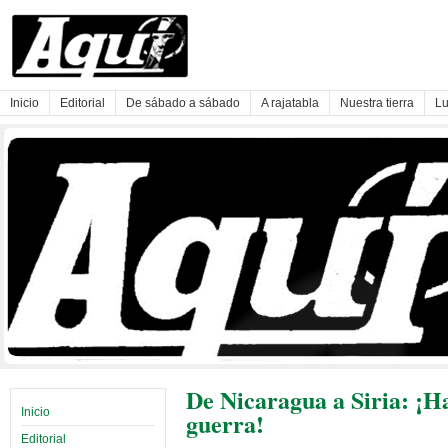
Inicio
Editorial
De sábado a sábado
A rajatabla
Nuestra tierra
Lu
De Nicaragua a Siria: ¡Ha
Inicio
guerra!
Editorial