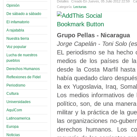
Detalles
Creado En Jueves, 05 Julio 2012 22:59
Ca
Opinión
Categoría:
Lecturas
De sábado a sábado
El infamatorio
A rajatabla
Grupo Pellas - Nicaragua
Nuestra tierra
Jorge Capelán - Toni Solo (
Voz popular
EL periodismo se ha hecho o
Lucha de nuestros
medios de los países de la
pueblos
desde la Costa Marfil hasta
Derechos Humanos
había quedado claro después
Reflexiones de Fidel
la ex Yugoslavia, Iraq, Som
Periodismo
Cultura
Los medios informativos de 
Universidades
político, son, de una manera 
AquíCom
militar y la práctica de la g
Latinoamerica
las organizaciones no-gubern
Europa
derechos humanos. Los con
Noticias