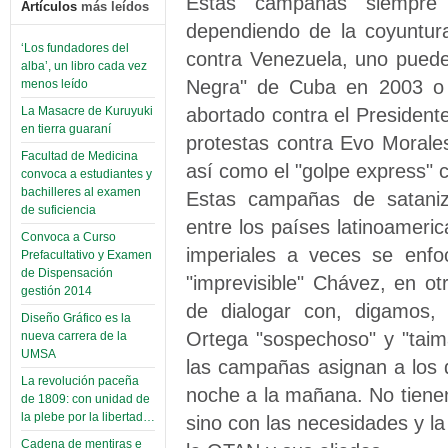
Estas campañas siempre 
Artículos
más leídos
dependiendo de la coyuntur
‘Los fundadores del
contra Venezuela, uno puede
alba’, un libro cada vez
Negra" de Cuba en 2003 o 
menos leído
abortado contra el Presiden
La Masacre de Kuruyuki
en tierra guaraní
protestas contra Evo Morales
Facultad de Medicina
así como el "golpe express"
convoca a estudiantes y
bachilleres al examen
Estas campañas de sataniza
de suficiencia
entre los países latinoameri
Convoca a Curso
imperiales a veces se enfo
Prefacultativo y Examen
de Dispensación
"imprevisible" Chávez, en o
gestión 2014
de dialogar con, digamos, 
Diseño Gráfico es la
Ortega "sospechoso" y "tai
nueva carrera de la
UMSA
las campañas asignan a los d
La revolución paceña
noche a la mañana. No tienen
de 1809: con unidad de
la plebe por la libertad…
sino con las necesidades y la
Cadena de mentiras e