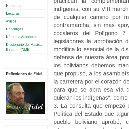
practican la complementa
Homenaje
indígenas, con su VIII march
Lecturas
de cualquier camino por me
Avisos
contramarcha, sin más apoy
Descargas
cocaleros del Polígono 7
Números Anteriores
legisladores la aprobación 
Diccionario del Masista
modifica lo esencial de la di
Ilustrado (DMI)
defensa de nuestra área prote
los bolivianos debemos man
que propuso, a los asambleí
Reflexiones
de Fidel
la carretera por el corazón d
para que se abra esa vía qu
quieran los indígenas", como 
3. La consulta que empezó e
Política del Estado que alg
pueblo boliviano aprobó,