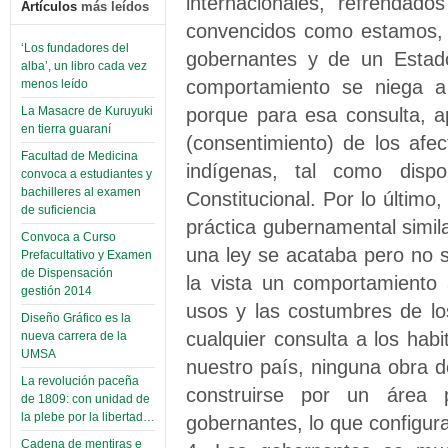
internacionales, refrendad
Artículos
más leídos
convencidos como estamos, 
‘Los fundadores del
gobernantes y de un Estado
alba’, un libro cada vez
comportamiento se niega 
menos leído
porque para esa consulta, 
La Masacre de Kuruyuki
en tierra guaraní
(consentimiento) de los afec
Facultad de Medicina
indígenas, tal como disp
convoca a estudiantes y
bachilleres al examen
Constitucional. Por lo últim
de suficiencia
práctica gubernamental simila
Convoca a Curso
una ley se acataba pero no 
Prefacultativo y Examen
de Dispensación
la vista un comportamiento 
gestión 2014
usos y las costumbres de lo
Diseño Gráfico es la
cualquier consulta a los ha
nueva carrera de la
UMSA
nuestro país, ninguna obra 
La revolución paceña
construirse por un área 
de 1809: con unidad de
la plebe por la libertad…
gobernantes, lo que configura 
Cadena de mentiras e