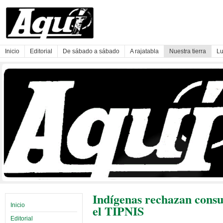
Inicio
Editorial
De sábado a sábado
A rajatabla
Nuestra tierra
Lu
Indígenas rechazan consu
Inicio
el TIPNIS
Editorial