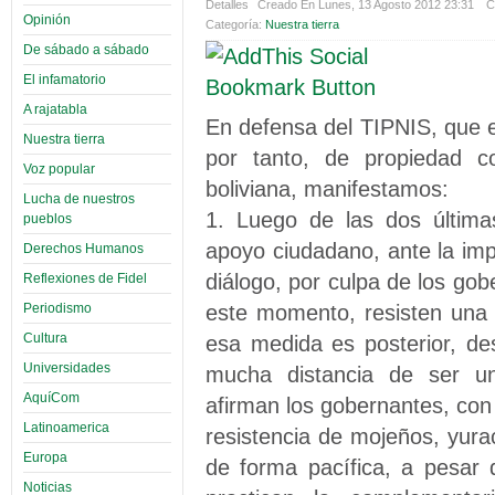
Detalles
Creado En Lunes, 13 Agosto 2012 23:31
C
Opinión
Categoría:
Nuestra tierra
De sábado a sábado
El infamatorio
A rajatabla
En defensa del TIPNIS, que es
Nuestra tierra
por tanto, de propiedad co
Voz popular
boliviana, manifestamos:
Lucha de nuestros
1. Luego de las dos última
pueblos
apoyo ciudadano, ante la impo
Derechos Humanos
diálogo, por culpa de los gob
Reflexiones de Fidel
este momento, resisten una 
Periodismo
Cultura
esa medida es posterior, de
Universidades
mucha distancia de ser un
AquíCom
afirman los gobernantes, con
Latinoamerica
resistencia de mojeños, yura
Europa
de forma pacífica, a pesar d
Noticias