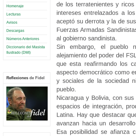
de los terratenientes y rico
Homenaje
intereses entrelazados a lo
Lecturas
aceptó su derrota y la de sus
Avisos
Fuerzas Armadas Sandinistas
Descargas
al gobierno sandinista.
Números Anteriores
Sin embargo, el pueblo ni
Diccionario del Masista
Ilustrado (DMI)
alejamiento del poder del F
que esta reafirmando los c
aspecto democrático como en
Reflexiones
de Fidel
y sociales de la sociedad 
pueblo.
Nicaragua y Bolivia, con su
espacios de integración, pr
Latina. Hay que destacar qu
avanzan hacia un desarroll
Esa posibilidad se afianza 