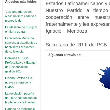
Artículos
más leídos
Estados Latinoamericanos y 
Nuestro Partido a tiempo 
‘Los fundadores del
cooperación entre nuest
alba’, un libro cada vez
menos leído
fraternalmente y les expresa
La Masacre de Kuruyuki
Ignacio Mendoza Pri
en tierra guaraní
Pizarro 
Facultad de Medicina
convoca a estudiantes y
Secretario de RR II del PCB
bachilleres al examen
de suficiencia
Síguenos
a través de:
Convoca a Curso
Prefacultativo y Examen
de Dispensación
gestión 2014
Diseño Gráfico es la
nueva carrera de la
UMSA
La revolución paceña
de 1809: con unidad de
la plebe por la libertad…
Cadena de mentiras e