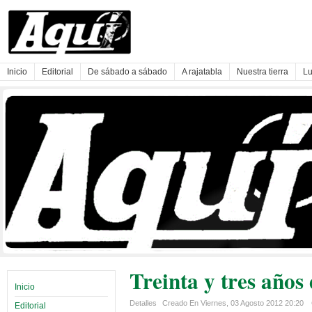
Inicio
Editorial
De sábado a sábado
A rajatabla
Nuestra tierra
Lu
Treinta y tres años
Inicio
Detalles
Creado En Viernes, 03 Agosto 2012 20:20
Editorial