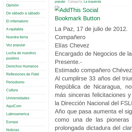
popular
Categoría:
La izquierda
Opinión
De sábado a sábado
El infamatorio
La Paz, 17 de julio de 2012.
A rajatabla
Compañero
Nuestra tierra
Elías Chevez
Voz popular
Encargado de Negocios de la
Lucha de nuestros
pueblos
Presente.-
Derechos Humanos
Estimado compañero Chévez
Reflexiones de Fidel
Al cumplirse 33 años del tri
Periodismo
República de Nicaragua, no
Cultura
más sinceras felicitaciones y 
Universidades
la Dirección Nacional del FS
AquíCom
Año que pasa aumenta el signi
Latinoamerica
como una de las pioneras 
Europa
prolongada dictadura del cl
Noticias